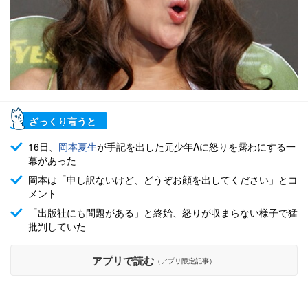
ざっくり言うと
16日、
岡本夏生
が手記を出した元少年Aに怒りを露わにする一
幕があった
岡本は「申し訳ないけど、どうぞお顔を出してください」とコ
メント
「出版社にも問題がある」と終始、怒りが収まらない様子で猛
批判していた
アプリで読む
（アプリ限定記事）