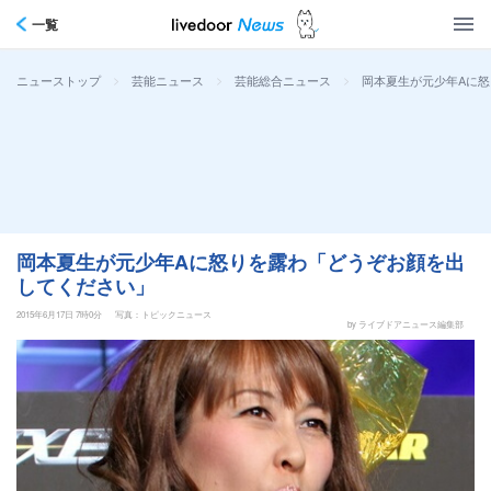
一覧
>
>
>
岡本夏生が元少年Aに
ニューストップ
芸能ニュース
芸能総合ニュース
岡本夏生が元少年Aに怒りを露わ「どうぞお顔を出
してください」
2015年6月17日 7時0分
写真：トピックニュース
by ライブドアニュース編集部