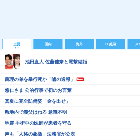
主要
国内
海外
IT 経済
ス
池田直人 佐藤佳奈と電撃結婚
義理の弟を暴行死か「嘘の通報」
悠仁さま 公的行事で初のお言葉
真夏に完全防備姿「金を出せ」
敷地内で義父はねる 意識不明
地震 手術中の医師が患者を守る
声も「人格の象徴」法務省が公表