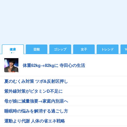
健康
芸能
ゴシップ
女子
トレンド
Y
体重62kg→82kgに 寺田心の生活
夏のむくみ対策 ツボ&反射区押し
紫外線対策がビタミンD不足に
母が娘に減量強要→家庭内別居へ
睡眠時の悩みを解消する過ごし方
運動より代謝 人体の省エネ戦略