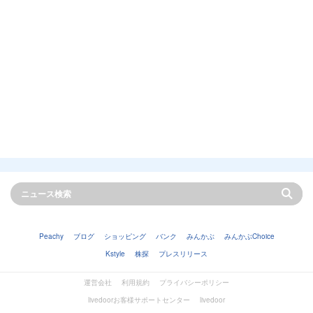
Peachy
ブログ
ショッピング
バンク
みんかぶ
みんかぶChoice
Kstyle
株探
プレスリリース
運営会社
利用規約
プライバシーポリシー
livedoorお客様サポートセンター
livedoor