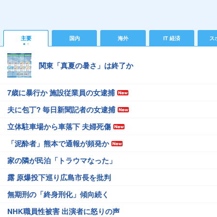
主要
国内
海外
IT 経済
ス
関東「真夏の暑さ」は終了か
7歳に暴行か 施設従業員の女逮捕
夫に包丁? 毎日新聞記者の女逮捕
立体駐車場から車落下 夫婦死傷
「泥酔者」熊本で通報が頻発か
家の隣が民泊「トラウマなった」
露 原爆投下巡り広島市長を批判
無期刑の「終身刑化」傾向続く
NHK職員性被害 出演者に怒りの声