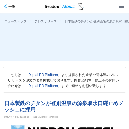
一覧
>
>
日本製鉄のチタンが登別温泉の源泉取水口礫
ニューストップ
プレスリリース
こちらは、「
Digital PR Platform
」より提供された企業や団体等のプレス
リ リースを原文のまま掲載しております。内容と削除・修正等のお問い
合わせは、「
Digital PR Platform
」までご連絡をお願い致します。
日本製鉄のチタンが登別温泉の源泉取水口礫止めメ
ッシュに採用
2026年6月17日 12時21分
写真：Digital PR Platform