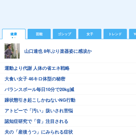
健康
芸能
ゴシップ
女子
トレンド
Y
山口達也 8年ぶり楽器姿に感涙か
運動より代謝 人体の省エネ戦略
大食い女子 46キロ体型の秘密
バランスボール毎日10分で20kg減
躁状態引き起こしかねないNG行動
アトピーで「汚い」扱いされ苦悩
認知症研究で「音」注目される
夫の「産後うつ」にみられる症状