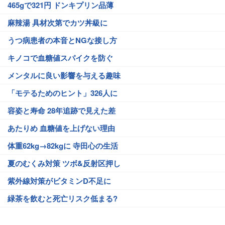
465gで321円 ドンキプリン品薄
麻辣湯 具材次第でカツ丼級に
うつ病患者の本音とNGな接し方
キノコで血糖値スパイクを防ぐ
メンタルに良い影響を与える趣味
「モテるためのヒント」326人に
容姿と寿命 28年追跡で見えた差
あたりめ 血糖値を上げない理由
体重62kg→82kgに 寺田心の生活
夏のむくみ対策 ツボ&反射区押し
紫外線対策がビタミンD不足に
緑茶を飲むと死亡リスク低まる?