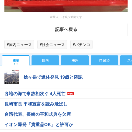
遊技人口は減少傾向です
記事へ戻る
#国内ニュース
#社会ニュース
#パチンコ
主要
国内
海外
IT 経済
ス
槍ヶ岳で遺体発見 19歳と確認
各地の海で事故相次ぐ 4人死亡
長崎市長 平和宣言を読み飛ばし
台湾代表、長崎の平和式典を欠席
イオン爆発「貴重品OK」と許可か