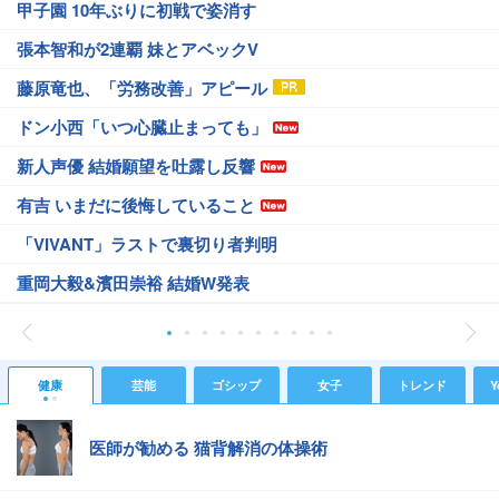
甲子園 10年ぶりに初戦で姿消す
張本智和が2連覇 妹とアベックV
藤原竜也、「労務改善」アピール
ドン小西「いつ心臓止まっても」
新人声優 結婚願望を吐露し反響
有吉 いまだに後悔していること
「VIVANT」ラストで裏切り者判明
重岡大毅&濱田崇裕 結婚W発表
健康
芸能
ゴシップ
女子
トレンド
Y
医師が勧める 猫背解消の体操術