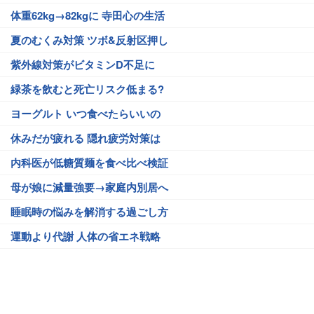
体重62kg→82kgに 寺田心の生活
夏のむくみ対策 ツボ&反射区押し
紫外線対策がビタミンD不足に
緑茶を飲むと死亡リスク低まる?
ヨーグルト いつ食べたらいいの
休みだが疲れる 隠れ疲労対策は
内科医が低糖質麺を食べ比べ検証
母が娘に減量強要→家庭内別居へ
睡眠時の悩みを解消する過ごし方
運動より代謝 人体の省エネ戦略