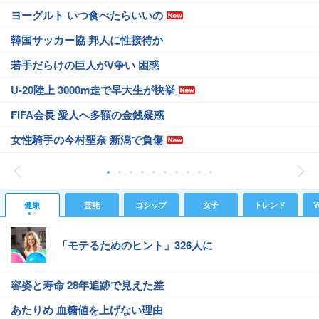
ヨーグルト いつ食べたらいいの
韓国サッカー協 邦人に性接待か
若手だらけの巨人がV争い 困惑
U-20陸上 3000m走で早大生が快挙
FIFA会長 愛人へ多額の金銭疑惑
女性騎手の今村聖奈 新潟で負傷
健康
芸能
ゴシップ
女子
トレンド
Y
「モテるためのヒント」326人に
容姿と寿命 28年追跡で見えた差
あたりめ 血糖値を上げない理由