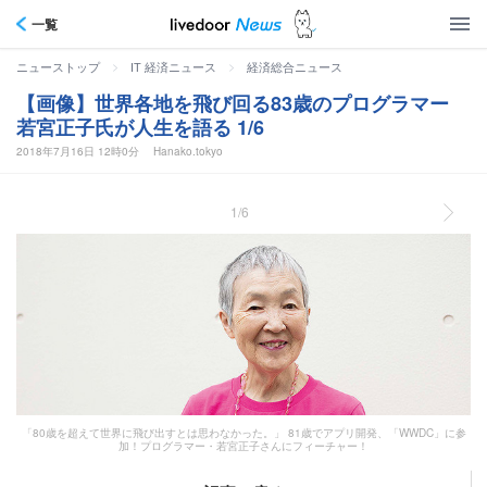
一覧
>
>
ニューストップ
IT 経済ニュース
経済総合ニュース
【画像】世界各地を飛び回る83歳のプログラマー
若宮正子氏が人生を語る 1/6
2018年7月16日 12時0分
Hanako.tokyo
1/6
「80歳を超えて世界に飛び出すとは思わなかった。」 81歳でアプリ開発、「WWDC」に参
加！プログラマー・若宮正子さんにフィーチャー！