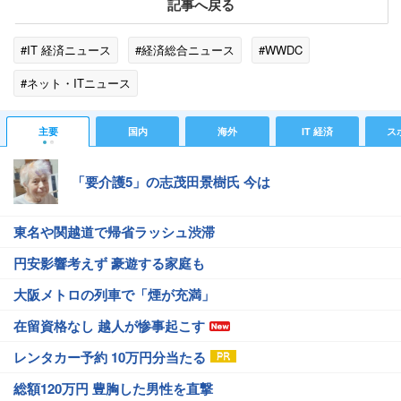
記事へ戻る
#IT 経済ニュース
#経済総合ニュース
#WWDC
#ネット・ITニュース
主要
国内
海外
IT 経済
ス
「要介護5」の志茂田景樹氏 今は
東名や関越道で帰省ラッシュ渋滞
円安影響考えず 豪遊する家庭も
大阪メトロの列車で「煙が充満」
在留資格なし 越人が惨事起こす
レンタカー予約 10万円分当たる
総額120万円 豊胸した男性を直撃