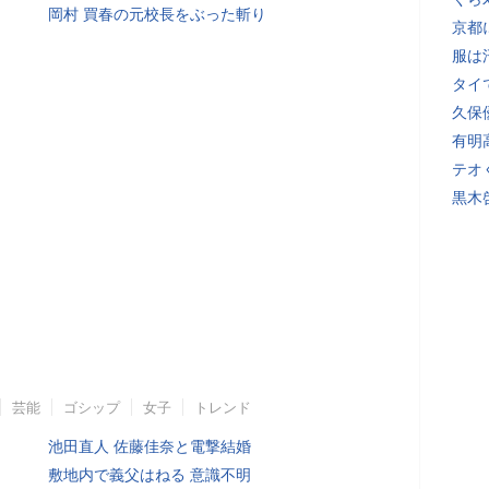
岡村 買春の元校長をぶった斬り
京都
服は
タイ
久保
有明
テオ
黒木
芸能
ゴシップ
女子
トレンド
池田直人 佐藤佳奈と電撃結婚
敷地内で義父はねる 意識不明