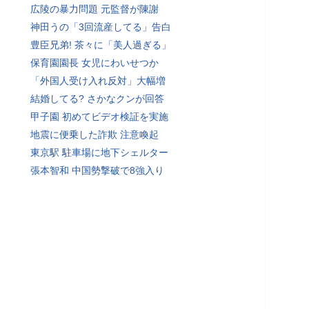
広陵の暴力問題 元監督が陳謝
神田うの「3回流産してる」告白
豊臣兄弟! 茶々に「美人過ぎる」
保育園園長 女児にわいせつか
「外国人受け入れ反対」大幅増
結婚してる? さかなクンが回答
甲子園 初めてビデオ検証を実施
地震に便乗した詐欺 注意喚起
東京駅 駐車場に地下シェルター
張本智和 中国勢撃破で8強入り