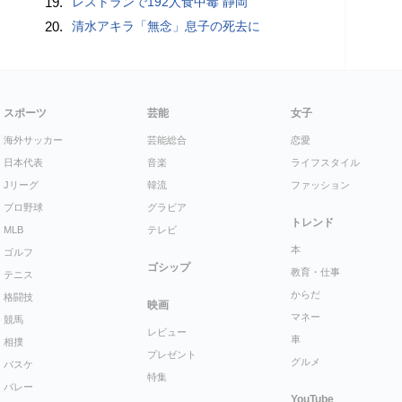
19.
レストランで192人食中毒 静岡
20.
清水アキラ「無念」息子の死去に
スポーツ
芸能
女子
海外サッカー
芸能総合
恋愛
日本代表
音楽
ライフスタイル
Jリーグ
韓流
ファッション
プロ野球
グラビア
トレンド
MLB
テレビ
本
ゴルフ
ゴシップ
教育・仕事
テニス
からだ
格闘技
映画
マネー
競馬
レビュー
車
相撲
プレゼント
グルメ
バスケ
特集
バレー
YouTube