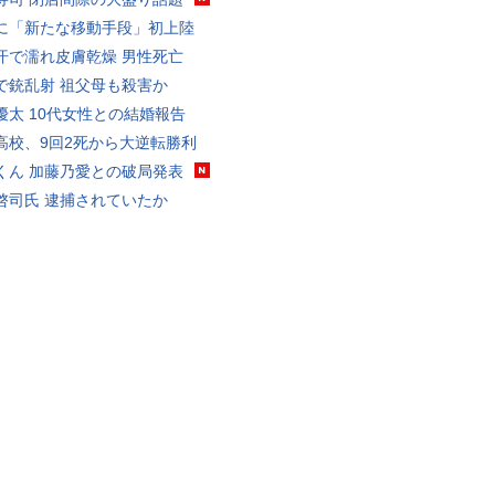
に「新たな移動手段」初上陸
汗で濡れ皮膚乾燥 男性死亡
で銃乱射 祖父母も殺害か
優太 10代女性との結婚報告
高校、9回2死から大逆転勝利
くん 加藤乃愛との破局発表
啓司氏 逮捕されていたか