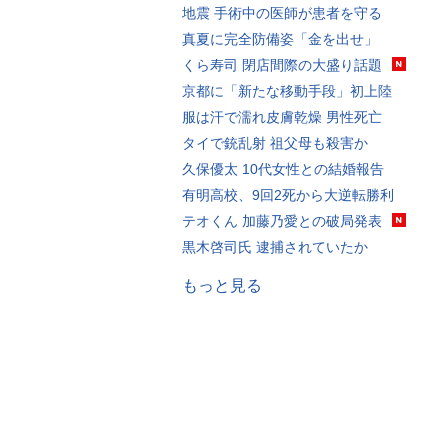
地震 手術中の医師が患者を守る
真夏に完全防備姿「金を出せ」
くら寿司 閉店間際の大盛り話題
京都に「新たな移動手段」初上陸
服は汗で濡れ皮膚乾燥 男性死亡
タイで銃乱射 祖父母も殺害か
久保優太 10代女性との結婚報告
有明高校、9回2死から大逆転勝利
テオくん 加藤乃愛との破局発表
黒木啓司氏 逮捕されていたか
もっと見る