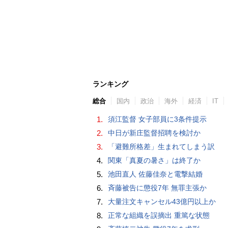
ランキング
総合
国内
政治
海外
経済
IT
1.
須江監督 女子部員に3条件提示
2.
中日が新庄監督招聘を検討か
3.
「避難所格差」生まれてしまう訳
4.
関東「真夏の暑さ」は終了か
5.
池田直人 佐藤佳奈と電撃結婚
6.
斉藤被告に懲役7年 無罪主張か
7.
大量注文キャンセル43億円以上か
8.
正常な組織を誤摘出 重篤な状態