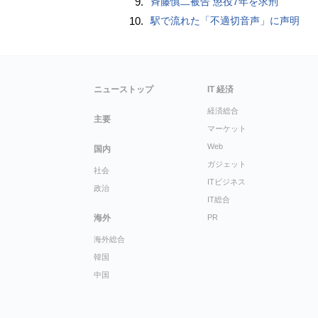
9.
斉藤慎二被告 懲役7年を求刑
10.
駅で流れた「不適切音声」に声明
ニューストップ
IT 経済
経済総合
主要
マーケット
Web
国内
ガジェット
社会
ITビジネス
政治
IT総合
海外
PR
海外総合
韓国
中国