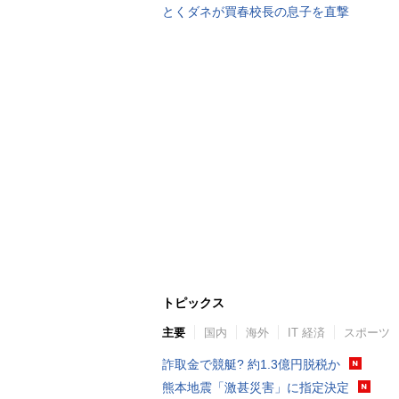
とくダネが買春校長の息子を直撃
トピックス
主要
国内
海外
IT 経済
スポーツ
詐取金で競艇? 約1.3億円脱税か
熊本地震「激甚災害」に指定決定