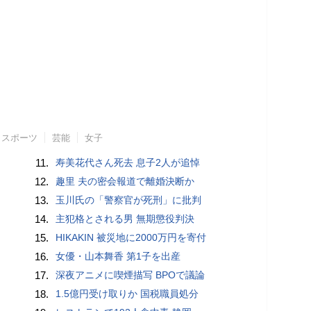
スポーツ
芸能
女子
11.
寿美花代さん死去 息子2人が追悼
12.
趣里 夫の密会報道で離婚決断か
13.
玉川氏の「警察官が死刑」に批判
14.
主犯格とされる男 無期懲役判決
15.
HIKAKIN 被災地に2000万円を寄付
16.
女優・山本舞香 第1子を出産
17.
深夜アニメに喫煙描写 BPOで議論
18.
1.5億円受け取りか 国税職員処分