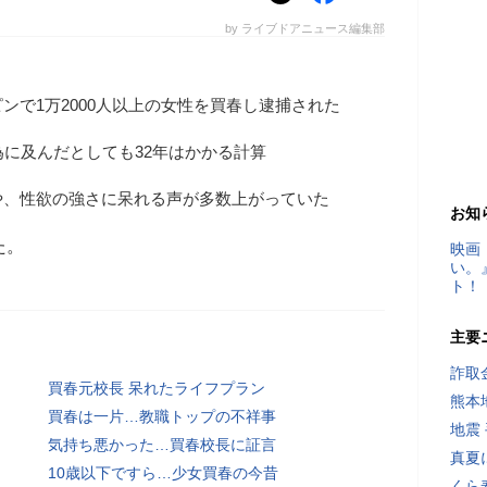
by ライブドアニュース編集部
ンで1万2000人以上の女性を買春し逮捕された
為に及んだとしても32年はかかる計算
や、性欲の強さに呆れる声が多数上がっていた
お知
た。
映画
い。
ト！
主要
詐取
買春元校長 呆れたライフプラン
熊本
買春は一片…教職トップの不祥事
地震
気持ち悪かった…買春校長に証言
真夏
10歳以下ですら…少女買春の今昔
くら