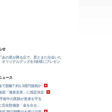
らせ
『あの星が降る丘で、君とまた出会いた
』オリジナルグッズを3名様にプレゼン
ニュース
金で競艇? 約1.3億円脱税か
地震「激甚災害」に指定決定
 手術中の医師が患者を守る
に完全防備姿「金を出せ」
寿司 閉店間際の大盛り話題