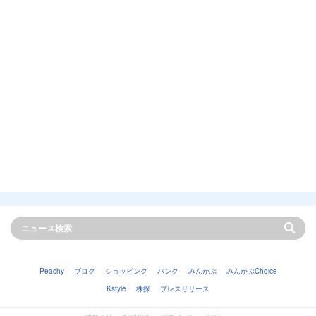
Peachy
ブログ
ショッピング
バンク
みんかぶ
みんかぶChoice
Kstyle
株探
プレスリリース