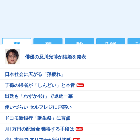
主要
国内
海外
IT 経済
ス
俳優の及川光博が結婚を発表
日本社会に広がる「孫疲れ」
子孫の帰省が「しんどい」と本音
出廷も「わずか4分」で退廷一幕
使いづらい セルフレジに戸惑い
ドコモ新銀行「誕生祭」に盲点
月1万円の配当金 獲得する手段は
少し本音で アリアナが活休説明