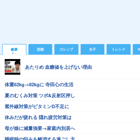
健康
芸能
ゴシップ
女子
トレンド
Y
あたりめ 血糖値を上げない理由
体重62kg→82kgに 寺田心の生活
夏のむくみ対策 ツボ&反射区押し
紫外線対策がビタミンD不足に
休みだが疲れる 隠れ疲労対策は
母が娘に減量強要→家庭内別居へ
睡眠時の悩みを解消する過ごし方