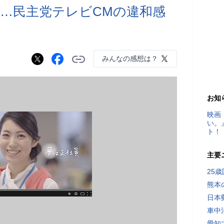
…民主党テレビCMの違和感
みんなの感想は？
お知
映画
い。
ト！
主要
25
熊本
日本
車中
愛知