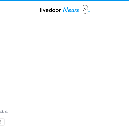
違和感」
題