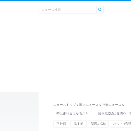
ニューストップ
国内ニュース
社会ニュース
>
>
>
「夢は正社員になること！」 民主党CMに疑問や「
正社員
民主党
話題のCM
ネットで話