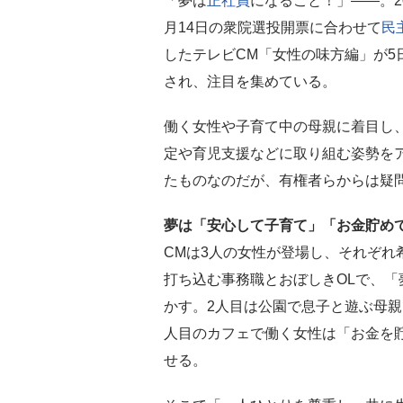
「夢は
正社員
になること！」――。20
月14日の衆院選投開票に合わせて
民
したテレビCM「女性の味方編」が5
され、注目を集めている。
働く女性や子育て中の母親に着目し
定や育児支援などに取り組む姿勢を
たものなのだが、有権者らからは疑
夢は「安心して子育て」「お金貯め
CMは3人の女性が登場し、それぞれ
打ち込む事務職とおぼしきOLで、「
かす。2人目は公園で息子と遊ぶ母親
人目のカフェで働く女性は「お金を
せる。