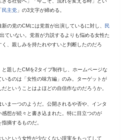
生きる社会へ」「今こそ、流れを変える時」とい
「
民主党
」の3文字が締める。
維新の党のCMには党首が出演しているに対し、
民
は出ていない。党首が力説するよりも悩める女性た
すく、親しみを持たれやすいと判断したのだろ
」と題したCMを2タイプ制作し、ホームページな
ているのは「女性の味方編」のみ。ターゲットが
んだということはよほどの自信作なのだろうか。
はいま一つのようだ。公開されるや否や、インタ
い感想が続々と書き込まれた。特に目立つのが
を指摘するものだ。
ないという女性が少なくない現実をもってして