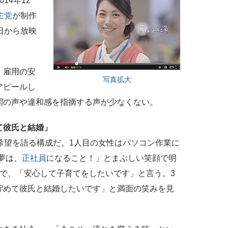
14年12
主党
が制作
日から放映
、雇用の安
写真拡大
アピールし
問の声や違和感を指摘する声が少なくない。
て彼氏と結婚」
希望を語る構成だ。1人目の女性はパソコン作業に
夢は、
正社員
になること！」とまぶしい笑顔で明
で、「安心して子育てをしたいです」と言う。3
貯めて彼氏と結婚したいです」と満面の笑みを見