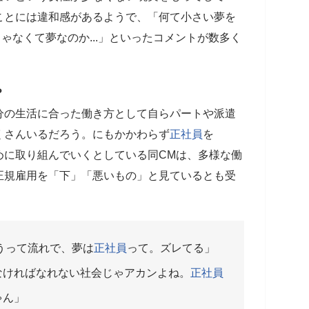
ことには違和感があるようで、「何て小さい夢を
じゃなくて夢なのか...」といったコメントが数多く
？
分の生活に合った働き方として自らパートや派遣
くさんいるだろう。にもかかわらず
正社員
を
めに取り組んでいくとしている同CMは、多様な働
正規雇用を「下」「悪いもの」と見ているとも受
うって流れで、夢は
正社員
って。ズレてる」
なければなれない社会じゃアカンよね。
正社員
ゃん」