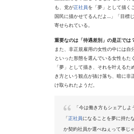
も、党が
正社員
を「夢」として描く
国民に描かせてるんだよ...」「目標
寄せられている。
重要なのは「待遇差別」の是正では
また、非正規雇用の女性の中には自
といった形態を選んでいる女性もた
「夢」として描き、それを叶えるた
き方という観点が抜け落ち、暗に非
け取られたようだ。
「今は働き方もシェアしよ
「
正社員
になることを夢に持た
か契約社員か選べねぇって事じ