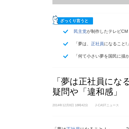
ざっくり言うと
民主党
が制作したテレビC
「夢は、
正社員
になること
「何て小さい夢を国民に描
「夢は正社員にな
疑問や「違和感」
2014年12月8日 18時42分
J-CASTニュース