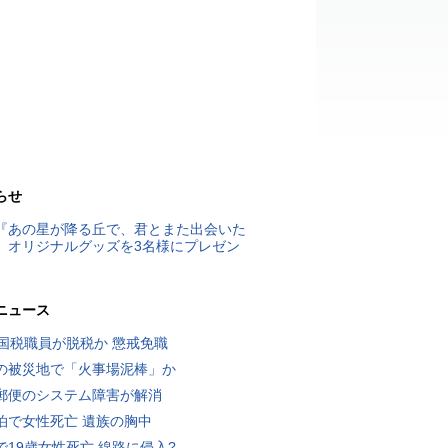
らせ
『あの星が降る丘で、君とまた出会いた
』オリジナルグッズを3名様にプレゼン
ニュース
歳国税職員が脱税か 懲戒免職
の被災地で「火事場泥棒」か
郵便のシステム障害が解消
泊で女性死亡 遺族の胸中
で19歳女性死亡 線路に侵入?