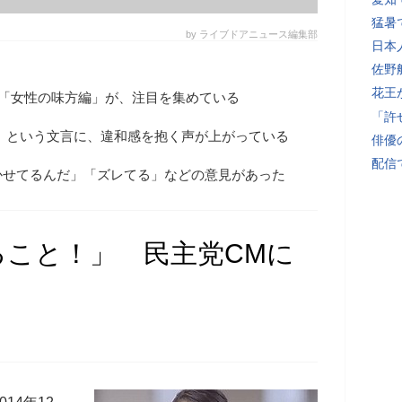
猛暑
by ライブドアニュース編集部
日本
佐野
花王
M「女性の味方編」が、注目を集めている
「許
!」という文言に、違和感を抱く声が上がっている
俳優
配信
かせてるんだ」「ズレてる」などの意見があった
ること！」 民主党CMに