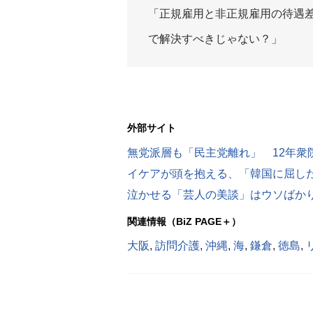
「正規雇用と非正規雇用の待遇
で解決すべきじゃない？」
外部サイト
無党派層も「民主党離れ」 12年衆
泣かせる「芸人の美談」はウソばか
関連情報（BiZ PAGE＋）
大阪
,
訪問介護
,
沖縄
,
海
,
鎌倉
,
徳島
,