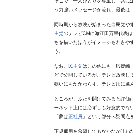
そこで「一人ひとりを尊重し、共に
う力強いメッセージが流れ、最後は
同時期から放映が始まった自民党や
主党
のテレビCMに海江田万里代表
ちを描いたほうがイメージもわきや
う。
なお、
民主党
はこの他にも「応援編
どで公開しているが、テレビ放映し
狭いにもかかわらず、テレビ用に選
ところが、ふたを開けてみると評価
ーネット上には必ずしも好意的でな
「夢は
正社員
」という部分へ疑問点
正規雇用を希望してもなかなか叶わ