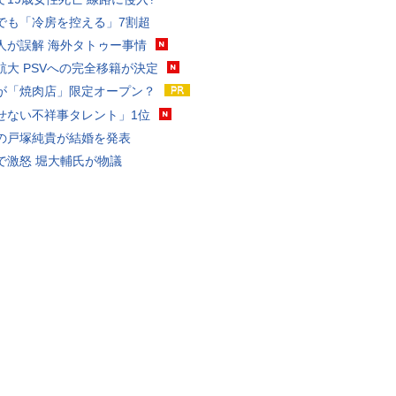
でも「冷房を控える」7割超
人が誤解 海外タトゥー事情
航大 PSVへの完全移籍が決定
が「焼肉店」限定オープン？
せない不祥事タレント」1位
の戸塚純貴が結婚を発表
で激怒 堀大輔氏が物議