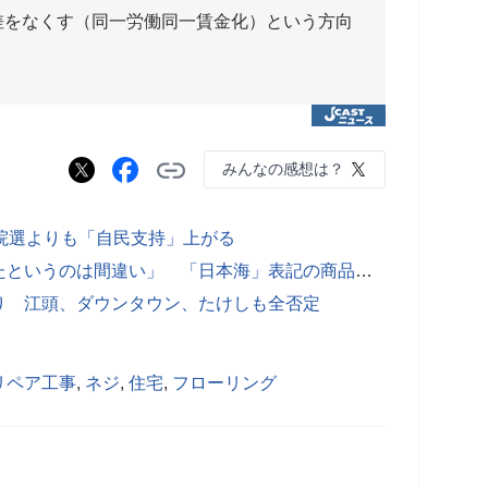
差をなくす（同一労働同一賃金化）という方向
みんなの感想は？
院選よりも「自民支持」上がる
イケアが頭を抱える、「韓国に屈したというのは間違い」 「日本海」表記の商品を全世界で販売中止報道に困惑
り 江頭、ダウンタウン、たけしも全否定
リペア工事
,
ネジ
,
住宅
,
フローリング