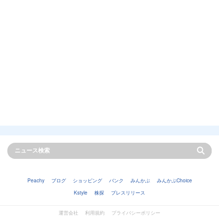
Peachy
ブログ
ショッピング
バンク
みんかぶ
みんかぶChoice
Kstyle
株探
プレスリリース
運営会社
利用規約
プライバシーポリシー