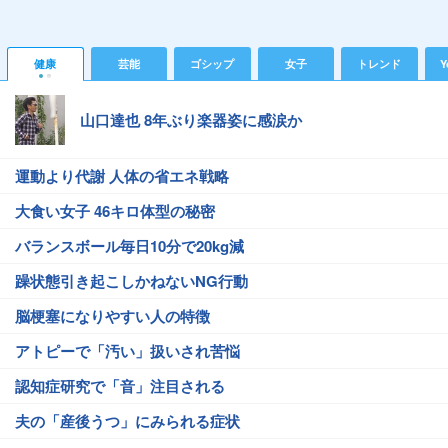
健康
芸能
ゴシップ
女子
トレンド
Y
山口達也 8年ぶり楽器姿に感涙か
運動より代謝 人体の省エネ戦略
大食い女子 46キロ体型の秘密
バランスボール毎日10分で20kg減
躁状態引き起こしかねないNG行動
脳梗塞になりやすい人の特徴
アトピーで「汚い」扱いされ苦悩
認知症研究で「音」注目される
夫の「産後うつ」にみられる症状