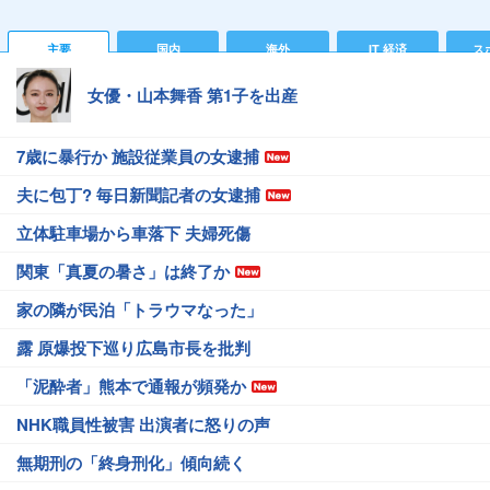
主要
国内
海外
IT 経済
ス
女優・山本舞香 第1子を出産
7歳に暴行か 施設従業員の女逮捕
夫に包丁? 毎日新聞記者の女逮捕
立体駐車場から車落下 夫婦死傷
関東「真夏の暑さ」は終了か
家の隣が民泊「トラウマなった」
露 原爆投下巡り広島市長を批判
「泥酔者」熊本で通報が頻発か
NHK職員性被害 出演者に怒りの声
無期刑の「終身刑化」傾向続く