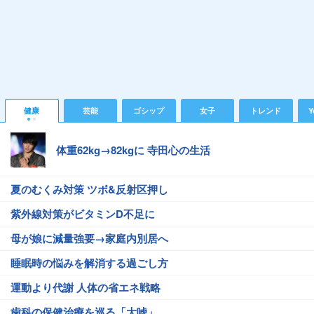
健康
芸能
ゴシップ
女子
トレンド
Y
体重62kg→82kgに 寺田心の生活
夏のむくみ対策 ツボ&反射区押し
紫外線対策がビタミンD不足に
母が娘に減量強要→家庭内別居へ
睡眠時の悩みを解消する過ごし方
運動より代謝 人体の省エネ戦略
歯科の保健治療を巡る「大嘘」