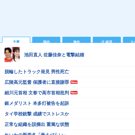
主要
国内
海外
IT 経済
ス
池田直人 佐藤佳奈と電撃結婚
脱輪したトラック発見 男性死亡
広陵高元監督 保護者に直接謝罪
細川元首相 文春で高市首相批判
銀メダリスト 本多灯被告を起訴
タイ学校銃撃 成績でストレスか
正常な組織を誤摘出 重篤な状態
れいわの新党名「覚えづらい」