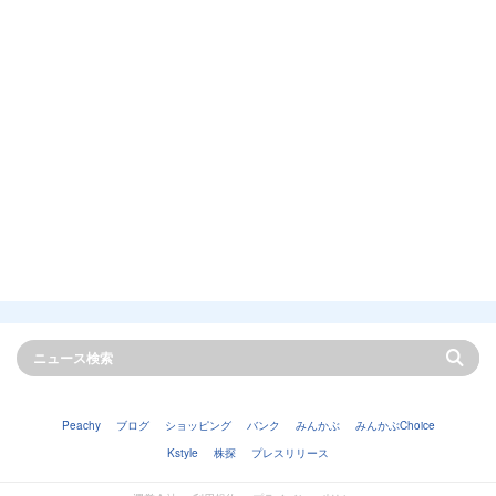
Peachy
ブログ
ショッピング
バンク
みんかぶ
みんかぶChoice
Kstyle
株探
プレスリリース