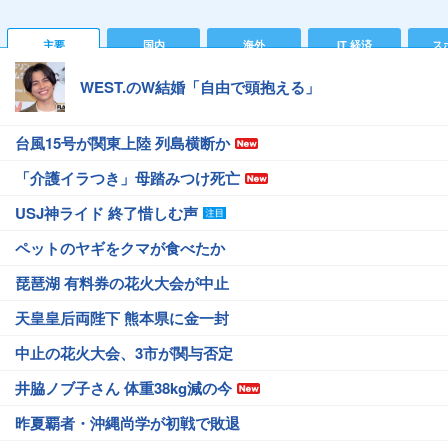
主要
国内
海外
IT 経済
ス
WEST.のW結婚「自由で頭抱える」
台風15号が関東上陸 列島横断か
「介護イラつき」母踏みつけ死亡
USJ神ライド 終了惜しむ声
ペットのヤギをクマが食べたか
琵琶湖 有料券の花火大会が中止
天皇皇后両陛下 熊本県に金一封
中止の花火大会、3市が関与否定
井脇ノブ子さん 体重38kg減の今
昨夏覇者・沖縄尚学が初戦で敗退