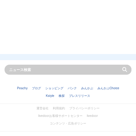
Peachy
ブログ
ショッピング
バンク
みんかぶ
みんかぶChoice
Kstyle
株探
プレスリリース
運営会社
利用規約
プライバシーポリシー
livedoorお客様サポートセンター
livedoor
コンテンツ・広告ポリシー