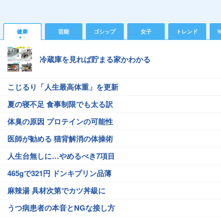
健康
芸能
ゴシップ
女子
トレンド
Y
冷蔵庫を見れば貯まる家かわかる
こじるり「人生最高体重」を更新
夏の寝不足 食事制限でも太る訳
体臭の原因 プロテインの可能性
医師が勧める 猫背解消の体操術
人生台無しに…やめるべき7項目
465gで321円 ドンキプリン品薄
麻辣湯 具材次第でカツ丼級に
うつ病患者の本音とNGな接し方