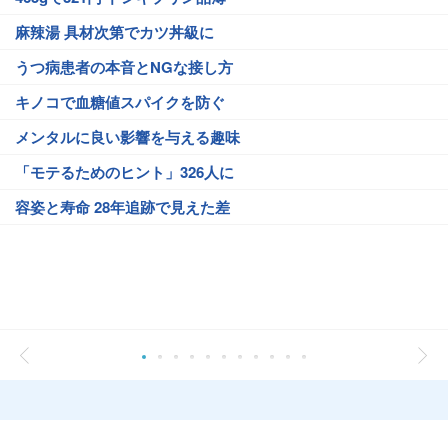
麻辣湯 具材次第でカツ丼級に
うつ病患者の本音とNGな接し方
キノコで血糖値スパイクを防ぐ
メンタルに良い影響を与える趣味
「モテるためのヒント」326人に
容姿と寿命 28年追跡で見えた差