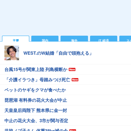
主要
国内
海外
IT 経済
ス
WEST.のW結婚「自由で頭抱える」
台風15号が関東上陸 列島横断か
「介護イラつき」母踏みつけ死亡
ペットのヤギをクマが食べたか
琵琶湖 有料券の花火大会が中止
天皇皇后両陛下 熊本県に金一封
中止の花火大会、3市が関与否定
井脇ノブ子さん 体重38kg減の今