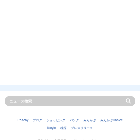
Peachy
ブログ
ショッピング
バンク
みんかぶ
みんかぶChoice
Kstyle
株探
プレスリリース