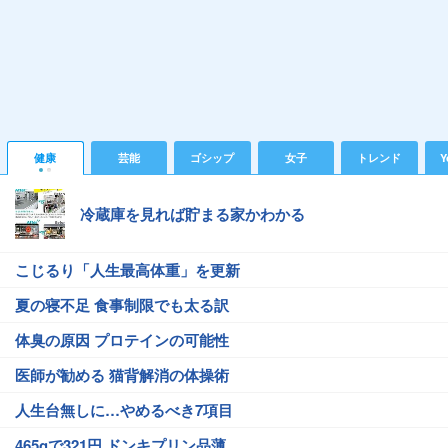
健康
芸能
ゴシップ
女子
トレンド
Y
冷蔵庫を見れば貯まる家かわかる
こじるり「人生最高体重」を更新
夏の寝不足 食事制限でも太る訳
体臭の原因 プロテインの可能性
医師が勧める 猫背解消の体操術
人生台無しに…やめるべき7項目
465gで321円 ドンキプリン品薄