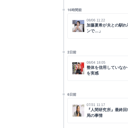
16時間前
08/06 11:22
加藤夏希が夫との馴れ
ンで…」
2日前
08/04 18:05
整体を信用していなか
を実感
6日前
07/31 11:17
『人間研究所』最終回
局の事情