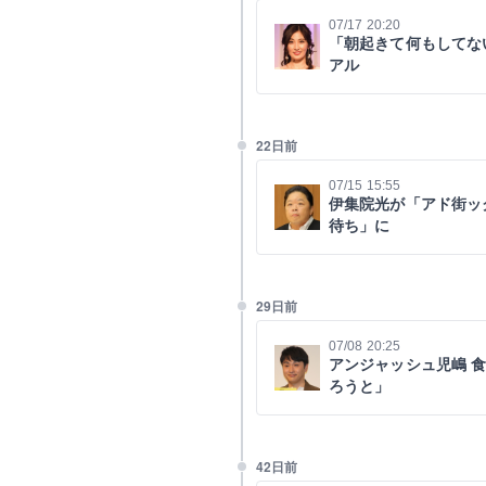
07/17 20:20
「朝起きて何もしてな
アル
22日前
07/15 15:55
伊集院光が「アド街ッ
待ち」に
29日前
07/08 20:25
アンジャッシュ児嶋 
ろうと」
42日前