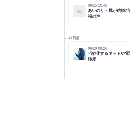
06/25 10:45
あいのり・桃が結婚7
福の声
47日前
06/20 08:24
巧妙化するネットや電
険度