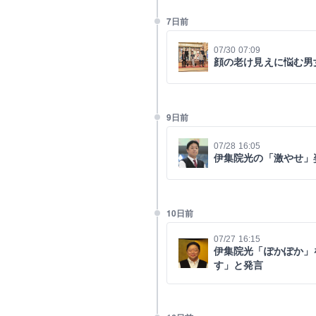
7日前
07/30 07:09
顔の老け見えに悩む男
9日前
07/28 16:05
伊集院光の「激やせ」
10日前
07/27 16:15
伊集院光「ぽかぽか」
す」と発言