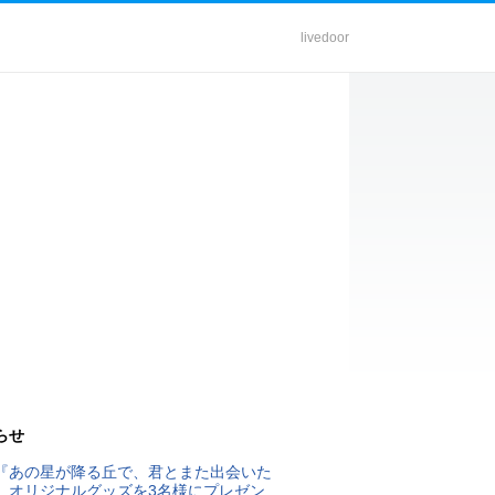
livedoor
らせ
『あの星が降る丘で、君とまた出会いた
』オリジナルグッズを3名様にプレゼン