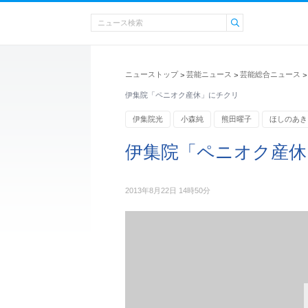
ニューストップ
芸能ニュース
芸能総合ニュース
>
>
>
伊集院「ペニオク産休」にチクリ
伊集院光
小森純
熊田曜子
ほしのあき
伊集院「ペニオク産休
2013年8月22日 14時50分