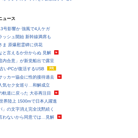
ニュース
13号影響か 強風で4人ケガ
ラッシュ開始 新幹線満席も
さま 原爆慰霊碑に供花
なと言えるか分からぬ 見解
庭内合意」が新党船出で露呈
 古いPCが復活するUSB
サッカー協会に性的接待過去
人気セク女巡り…和解成立
の軌道に戻った 大谷再注目
0世界陸上 1500mで日本人躍進
パ」の文字消え完全沈黙続く
言わないから同意では…見解