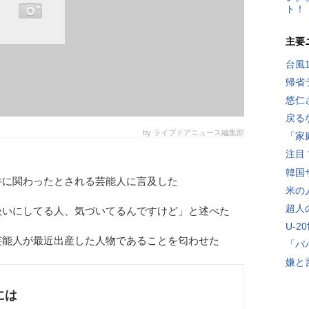
ト！
主要
台風
帰省
悠仁
戻る
by ライブドアニュース編集部
「家
注目
韓国
件に関わったとされる芸能人に言及した
米の
超人
扱いにしてる人、気づいてるんですけど」と述べた
U-2
芸能人が最近出産した人物であることを匂わせた
「パ
嫌と
には