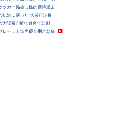
サッカー協会に性的接待過去
の軌道に戻った 大谷再注目
の大誤審? 晴れ舞台で悲劇
ヤロー…人気声優が別れ悲痛