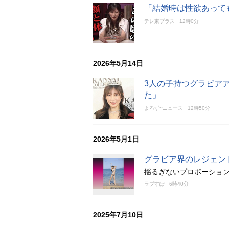
「結婚時は性欲あって
テレ東プラス
12時0分
2026年5月14日
3人の子持つグラビアア
た」
よろず~ニュース
12時50分
2026年5月1日
グラビア界のレジェン
揺るぎないプロポーショ
ラブすぽ
6時40分
2025年7月10日