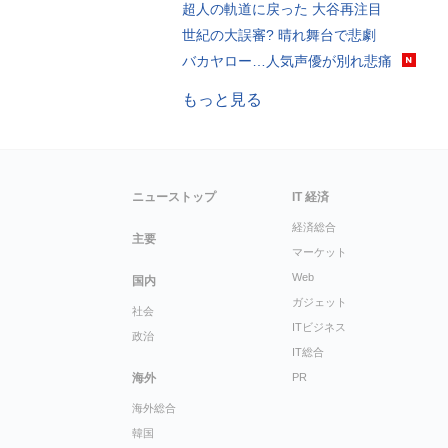
超人の軌道に戻った 大谷再注目
世紀の大誤審? 晴れ舞台で悲劇
バカヤロー…人気声優が別れ悲痛
もっと見る
ニューストップ
IT 経済
経済総合
主要
マーケット
Web
国内
ガジェット
社会
ITビジネス
政治
IT総合
海外
PR
海外総合
韓国