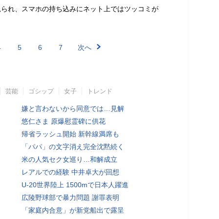
見られ、スマホの持ち込みにネット上ではツッコミが
4
5
6
7
次へ
芸能
ゴシップ
女子
トレンド
嫌と言わないから同意では…見解
悠仁さま 原爆慰霊碑に供花
帰省ラッシュ開始 新幹線満席も
「パパ」の文字消え完全沈黙続く
米の人気セク女巡り…和解成立
レアルでの経験 中井卓大が回想
U-20世界陸上 1500mで日本人躍進
広陵野球部で暴力問題 謝罪表明
「家庭内合意」が新党船出で露呈