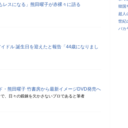
もレスになる」熊田曜子が赤裸々に語る
韓国
超人
世紀
バカ
イドル 誕生日を迎えたと報告「44歳になりまし
ド・熊田曜子 竹書房から最新イメージDVD発売へ
ンで、日々の鍛錬を欠かさないプロであると筆者