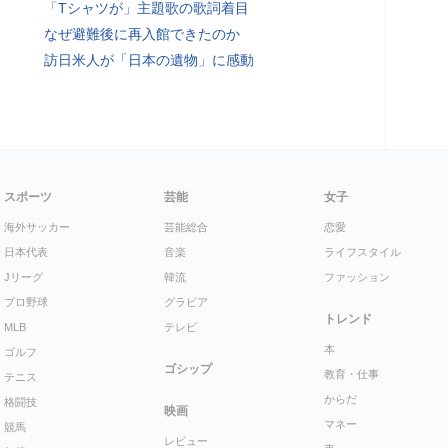
「Tシャツが」主題歌の歌詞着目
なぜ避難後に再入館できたのか
訪日米人が「日本の遺物」に感動
スポーツ
芸能
女子
海外サッカー
芸能総合
恋愛
日本代表
音楽
ライフスタイル
Jリーグ
韓流
ファッション
プロ野球
グラビア
トレンド
MLB
テレビ
本
ゴルフ
ゴシップ
教育・仕事
テニス
からだ
格闘技
映画
マネー
競馬
レビュー