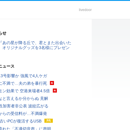
livedoor
らせ
『あの星が降る丘で、君とまた出会いた
』オリジナルグッズを3名様にプレゼン
ニュース
13号影響か 強風で4人ケガ
に不満で…夫の弟を暴行死
モン効果で 空港来場者4.5倍
なと言えるか分からぬ 見解
K性加害者非公表 波紋広がる
からの受信料が…不満爆発
 古いPCが復活するUSB
流れた「不適切音声」に声明