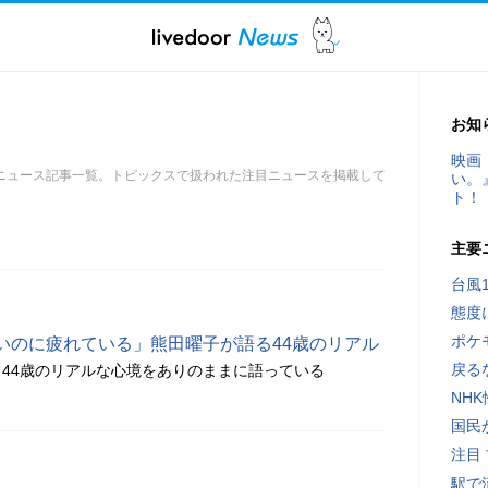
お知
映画
ニュース記事一覧。トピックスで扱われた注目ニュースを掲載して
い。
ト！
主要
台風
態度
ポケ
いのに疲れている」熊田曜子が語る44歳のリアル
戻る
44歳のリアルな心境をありのままに語っている
NH
国民
注目
駅で