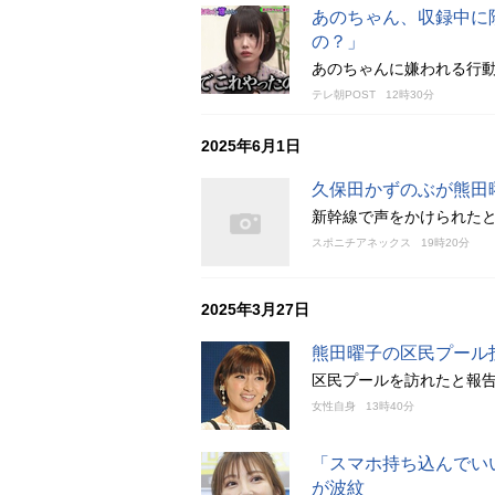
あのちゃん、収録中に
の？」
あのちゃんに嫌われる行
テレ朝POST
12時30分
2025年6月1日
久保田かずのぶが熊田
新幹線で声をかけられた
スポニチアネックス
19時20分
2025年3月27日
熊田曜子の区民プール
区民プールを訪れたと報
女性自身
13時40分
「スマホ持ち込んでい
が波紋