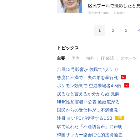
区民プールで撮影したと
週刊女性PRIME
11時0分
1
2
3
トピックス
主要
国内
海外
IT 経済
スポーツ
台風13号影響か 強風で4人ケガ
態度に不満で…夫の弟を暴行死
ポケモン効果で 空港来場者4.5倍
戻るなと言えるか分からぬ 見解
NHK性加害者非公表 波紋広がる
国民からの受信料が…不満爆発
注目 古いPCが復活するUSB
駅で流れた「不適切音声」に声明
韓国サッカー協会に性的接待過去