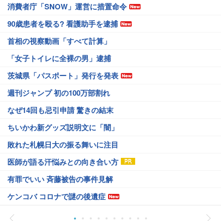
消費者庁「SNOW」運営に措置命令
90歳患者を殴る? 看護助手を逮捕
首相の視察動画「すべて計算」
「女子トイレに全裸の男」逮捕
茨城県「パスポート」発行を発表
週刊ジャンプ 初の100万部割れ
なぜ14回も忌引申請 驚きの結末
ちいかわ新グッズ説明文に「闇」
敗れた札幌日大の振る舞いに注目
医師が語る汗悩みとの向き合い方
有罪でいい 斉藤被告の事件見解
ケンコバ コロナで謎の後遺症