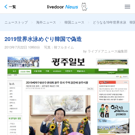
一覧
>
>
>
どうなる19年世界水泳 韓
ニューストップ
海外ニュース
韓国ニュース
2019世界水泳めぐり韓国で偽造
2013年7月22日 10時0分
写真：韓フルタイム
by ライブドアニュース編集部