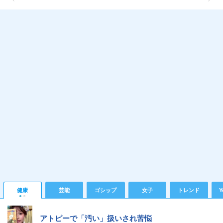
健康
芸能
ゴシップ
女子
トレンド
Y
アトピーで「汚い」扱いされ苦悩