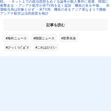
戦」
・
ネット上での政治思想をめぐる論争が殺人事件に発展、韓国に
衝撃走る
・
アシアナ航空が米TV局を近く提訴「機長の名を中傷」 米
運輸当局は対象とせず
・
米TV局、機長の名をアジア系なまりで揶揄
アシアナ航空は法的措置を検討
記事を読む
#海外ニュース
#韓国ニュース
#世界水泳
#びっくり(ﾟдﾟ)!
#これはひどい