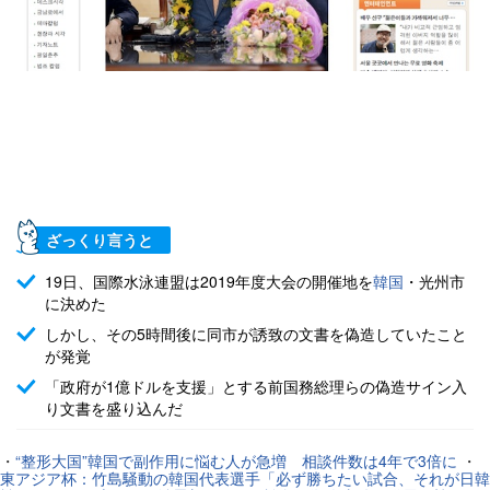
ざっくり言うと
19日、国際水泳連盟は2019年度大会の開催地を
韓国
・光州市
に決めた
しかし、その5時間後に同市が誘致の文書を偽造していたこと
が発覚
「政府が1億ドルを支援」とする前国務総理らの偽造サイン入
り文書を盛り込んだ
・
“整形大国”韓国で副作用に悩む人が急増 相談件数は4年で3倍に
・
東アジア杯：竹島騒動の韓国代表選手「必ず勝ちたい試合、それが日韓