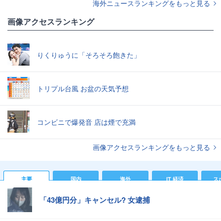
海外ニュースランキングをもっと見る
画像アクセスランキング
りくりゅうに「そろそろ飽きた」
トリプル台風 お盆の天気予想
コンビニで爆発音 店は煙で充満
画像アクセスランキングをもっと見る
主要
国内
海外
IT 経済
ス
「43億円分」キャンセル? 女逮捕