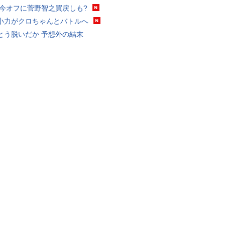
 今オフに菅野智之買戻しも?
小力がクロちゃんとバトルへ
とう脱いだか 予想外の結末