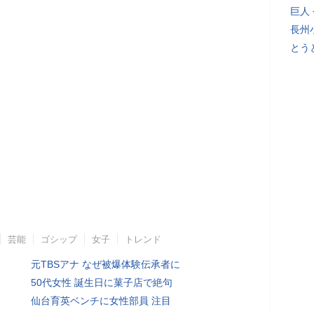
巨人
長州
とう
芸能
ゴシップ
女子
トレンド
元TBSアナ なぜ被爆体験伝承者に
50代女性 誕生日に菓子店で絶句
仙台育英ベンチに女性部員 注目