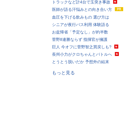
トラックなど計4台で玉突き事故
医師が語る汗悩みとの向き合い方
血圧を下げる飲みもの 選び方は
シニアが夜行バス利用 体験語る
お盆帰省「予定なし」が約半数
菅野8連勝ならず 指揮官が擁護
巨人 今オフに菅野智之買戻しも?
長州小力がクロちゃんとバトルへ
とうとう脱いだか 予想外の結末
もっと見る