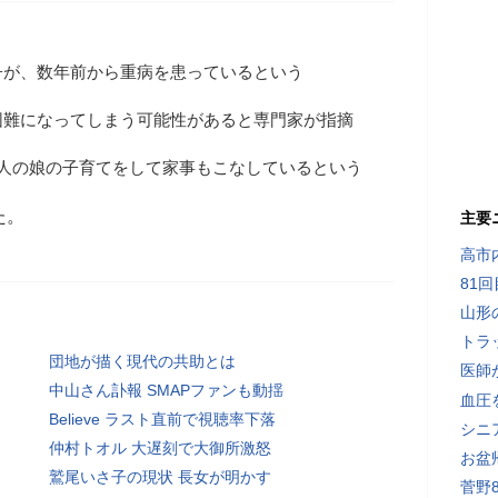
子が、数年前から重病を患っているという
困難になってしまう可能性があると専門家が指摘
2人の娘の子育てをして家事もこなしているという
た。
主要
高市
81
山形
トラ
団地が描く現代の共助とは
医師
中山さん訃報 SMAPファンも動揺
血圧
Believe ラスト直前で視聴率下落
シニ
仲村トオル 大遅刻で大御所激怒
お盆
鷲尾いさ子の現状 長女が明かす
菅野