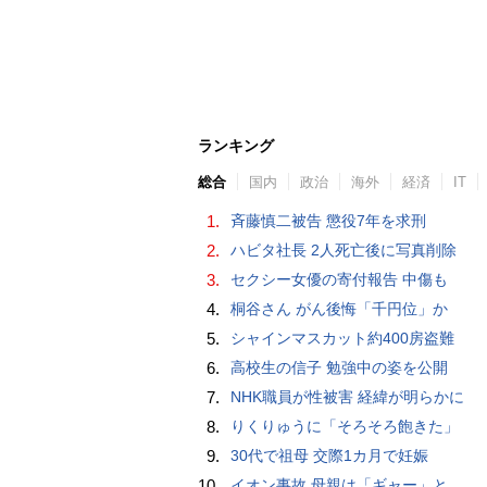
ランキング
総合
国内
政治
海外
経済
IT
1.
斉藤慎二被告 懲役7年を求刑
2.
ハビタ社長 2人死亡後に写真削除
3.
セクシー女優の寄付報告 中傷も
4.
桐谷さん がん後悔「千円位」か
5.
シャインマスカット約400房盗難
6.
高校生の信子 勉強中の姿を公開
7.
NHK職員が性被害 経緯が明らかに
8.
りくりゅうに「そろそろ飽きた」
9.
30代で祖母 交際1カ月で妊娠
10.
イオン事故 母親は「ギャー」と