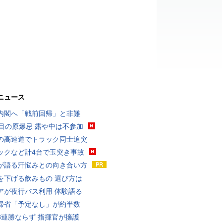
ニュース
内閣へ「戦前回帰」と非難
回目の原爆忌 露や中は不参加
の高速道でトラック同士追突
ックなど計4台で玉突き事故
が語る汗悩みとの向き合い方
を下げる飲みもの 選び方は
アが夜行バス利用 体験語る
帰省「予定なし」が約半数
8連勝ならず 指揮官が擁護