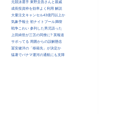
元競泳選手 東野圭吾さんと親戚
成長投資枠を効率よく利用 解説
大量注文キャンセル43億円以上か
気象予報士 初ナイトプール満喫
戦争こわい 参列した男児語った
上田綺世が三笘の同僚に? 英報道
サボってる 周囲からの誤解懸念
冨安健洋の「移籍先」が決定か
猛暑でパナマ運河の通航にも支障