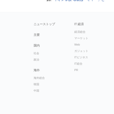
ニューストップ
IT 経済
経済総合
主要
マーケット
Web
国内
ガジェット
社会
ITビジネス
政治
IT総合
海外
PR
海外総合
韓国
中国