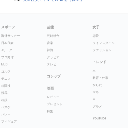
スポーツ
芸能
女子
海外サッカー
芸能総合
恋愛
日本代表
音楽
ライフスタイル
Jリーグ
韓流
ファッション
プロ野球
グラビア
トレンド
MLB
テレビ
本
ゴルフ
ゴシップ
教育・仕事
テニス
からだ
格闘技
映画
マネー
競馬
レビュー
車
相撲
プレゼント
グルメ
バスケ
特集
バレー
YouTube
フィギュア