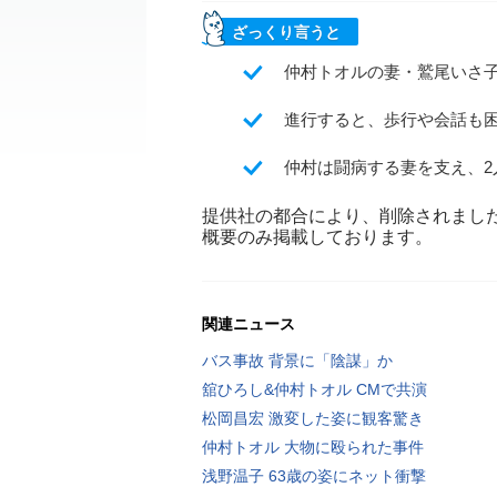
ざっくり言うと
仲村トオルの妻・鷲尾いさ
進行すると、歩行や会話も
仲村は闘病する妻を支え、
提供社の都合により、削除されまし
概要のみ掲載しております。
関連ニュース
バス事故 背景に「陰謀」か
舘ひろし&仲村トオル CMで共演
松岡昌宏 激変した姿に観客驚き
仲村トオル 大物に殴られた事件
浅野温子 63歳の姿にネット衝撃