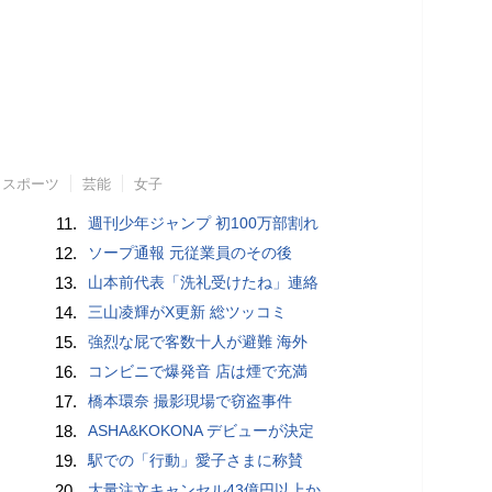
スポーツ
芸能
女子
11.
週刊少年ジャンプ 初100万部割れ
12.
ソープ通報 元従業員のその後
13.
山本前代表「洗礼受けたね」連絡
14.
三山凌輝がX更新 総ツッコミ
15.
強烈な屁で客数十人が避難 海外
16.
コンビニで爆発音 店は煙で充満
17.
橋本環奈 撮影現場で窃盗事件
18.
ASHA&KOKONA デビューが決定
19.
駅での「行動」愛子さまに称賛
20.
大量注文キャンセル43億円以上か