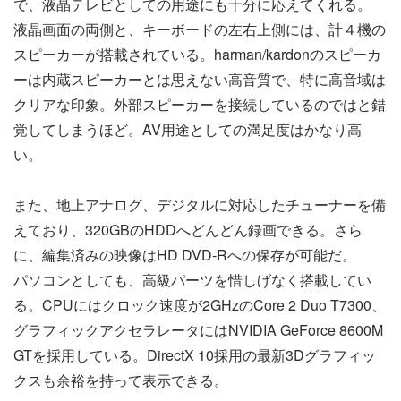
で、液晶テレビとしての用途にも十分に応えてくれる。
液晶画面の両側と、キーボードの左右上側には、計４機の
スピーカーが搭載されている。harman/kardonのスピーカ
ーは内蔵スピーカーとは思えない高音質で、特に高音域は
クリアな印象。外部スピーカーを接続しているのではと錯
覚してしまうほど。AV用途としての満足度はかなり高
い。
また、地上アナログ、デジタルに対応したチューナーを備
えており、320GBのHDDへどんどん録画できる。さら
に、編集済みの映像はHD DVD-Rへの保存が可能だ。
パソコンとしても、高級パーツを惜しげなく搭載してい
る。CPUにはクロック速度が2GHzのCore 2 Duo T7300、
グラフィックアクセラレータにはNVIDIA GeForce 8600M
GTを採用している。DirectX 10採用の最新3Dグラフィッ
クスも余裕を持って表示できる。