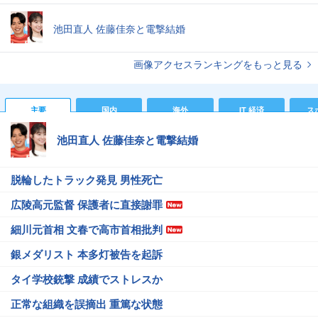
池田直人 佐藤佳奈と電撃結婚
画像アクセスランキングをもっと見る
主要
国内
海外
IT 経済
ス
池田直人 佐藤佳奈と電撃結婚
脱輪したトラック発見 男性死亡
広陵高元監督 保護者に直接謝罪
細川元首相 文春で高市首相批判
銀メダリスト 本多灯被告を起訴
タイ学校銃撃 成績でストレスか
正常な組織を誤摘出 重篤な状態