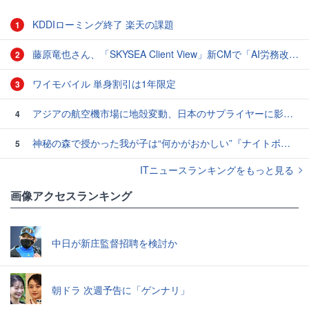
KDDIローミング終了 楽天の課題
1
藤原竜也さん、「SKYSEA Client View」新CMで「AI労務改善」をアピール 働き方をAIが分析したら「すぐに休んで」と言われる？
2
ワイモバイル 単身割引は1年限定
3
アジアの航空機市場に地殻変動、日本のサプライヤーに影響も
4
神秘の森で授かった我が子は“何かがおかしい”『ナイトボーン -夜哭-』本編映像解禁 母の絶叫顔うちわが全国の劇場に［ホラー通信］
5
ITニュースランキングをもっと見る
画像アクセスランキング
中日が新庄監督招聘を検討か
朝ドラ 次週予告に「ゲンナリ」