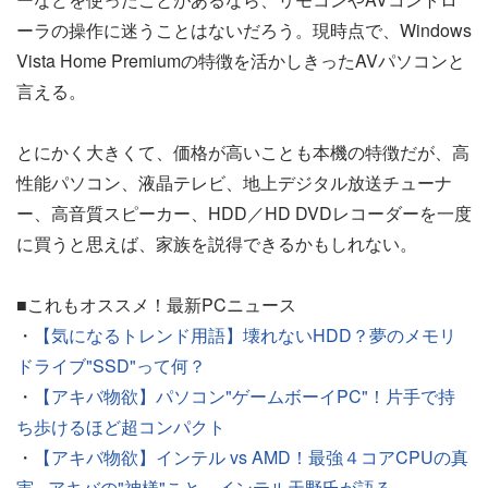
ーラの操作に迷うことはないだろう。現時点で、Windows
Vista Home Premiumの特徴を活かしきったAVパソコンと
言える。
とにかく大きくて、価格が高いことも本機の特徴だが、高
性能パソコン、液晶テレビ、地上デジタル放送チューナ
ー、高音質スピーカー、HDD／HD DVDレコーダーを一度
に買うと思えば、家族を説得できるかもしれない。
■これもオススメ！最新PCニュース
・
【気になるトレンド用語】壊れないHDD？夢のメモリ
ドライブ"SSD"って何？
・
【アキバ物欲】パソコン"ゲームボーイPC"！片手で持
ち歩けるほど超コンパクト
・
【アキバ物欲】インテル vs AMD！最強４コアCPUの真
実 - アキバの"神様"こと、インテル天野氏が語る