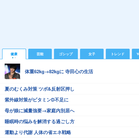
健康
芸能
ゴシップ
女子
トレンド
Y
体重62kg→82kgに 寺田心の生活
夏のむくみ対策 ツボ&反射区押し
紫外線対策がビタミンD不足に
母が娘に減量強要→家庭内別居へ
睡眠時の悩みを解消する過ごし方
運動より代謝 人体の省エネ戦略