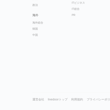
ITビジネス
政治
IT総合
海外
PR
海外総合
韓国
中国
運営会社
livedoorトップ
利用規約
プライバシーポ