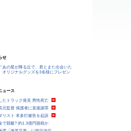
らせ
『あの星が降る丘で、君とまた出会いた
』オリジナルグッズを3名様にプレゼン
ニュース
したトラック発見 男性死亡
高元監督 保護者に直接謝罪
ダリスト 本多灯被告を起訴
金で競艇? 約1.3億円脱税か
地震「激甚災害」に指定決定