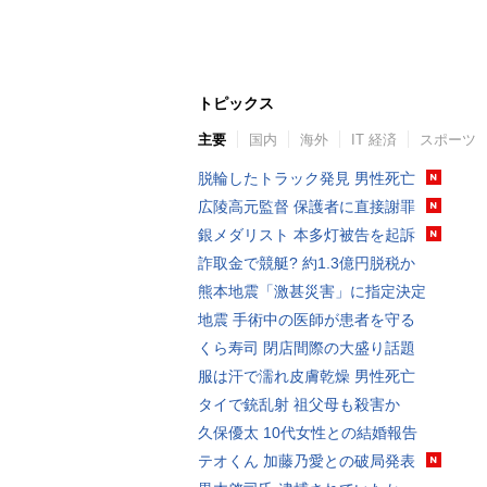
トピックス
主要
国内
海外
IT 経済
スポーツ
脱輪したトラック発見 男性死亡
広陵高元監督 保護者に直接謝罪
銀メダリスト 本多灯被告を起訴
詐取金で競艇? 約1.3億円脱税か
熊本地震「激甚災害」に指定決定
地震 手術中の医師が患者を守る
くら寿司 閉店間際の大盛り話題
服は汗で濡れ皮膚乾燥 男性死亡
タイで銃乱射 祖父母も殺害か
久保優太 10代女性との結婚報告
テオくん 加藤乃愛との破局発表