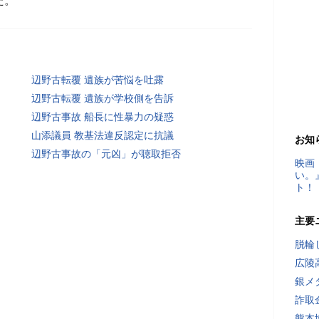
た。
辺野古転覆 遺族が苦悩を吐露
辺野古転覆 遺族が学校側を告訴
辺野古事故 船長に性暴力の疑惑
山添議員 教基法違反認定に抗議
お知
辺野古事故の「元凶」が聴取拒否
映画
い。
ト！
主要
脱輪
広陵
銀メ
詐取
熊本