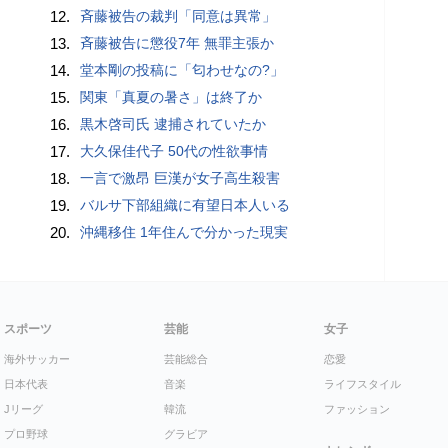
12.
斉藤被告の裁判「同意は異常」
13.
斉藤被告に懲役7年 無罪主張か
14.
堂本剛の投稿に「匂わせなの?」
15.
関東「真夏の暑さ」は終了か
16.
黒木啓司氏 逮捕されていたか
17.
大久保佳代子 50代の性欲事情
18.
一言で激昂 巨漢が女子高生殺害
19.
バルサ下部組織に有望日本人いる
20.
沖縄移住 1年住んで分かった現実
スポーツ
芸能
女子
海外サッカー
芸能総合
恋愛
日本代表
音楽
ライフスタイル
Jリーグ
韓流
ファッション
プロ野球
グラビア