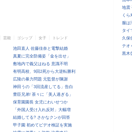
地震
くら
服は
タイ
芸能
ゴシップ
女子
トレンド
久保
テオ
池田直人 佐藤佳奈と電撃結婚
黒木
真夏に完全防備姿「金を出せ」
敷地内で義父はねる 意識不明
有明高校、9回2死から大逆転勝利
広陵の暴力問題 元監督が陳謝
神田うの「3回流産してる」告白
豊臣兄弟! 茶々に「美人過ぎる」
保育園園長 女児にわいせつか
「外国人受け入れ反対」大幅増
結婚してる? さかなクンが回答
甲子園 初めてビデオ検証を実施