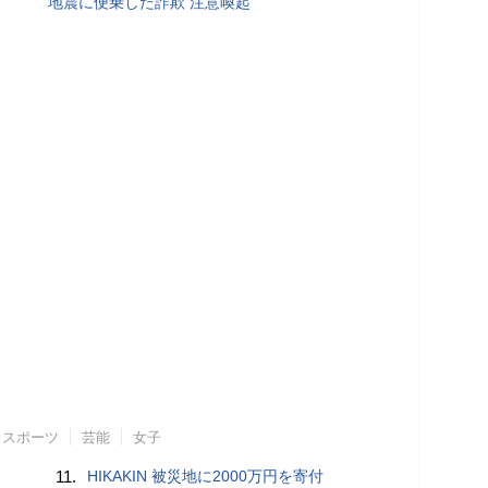
地震に便乗した詐欺 注意喚起
スポーツ
芸能
女子
11.
HIKAKIN 被災地に2000万円を寄付