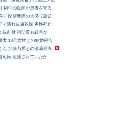
 手術中の医師が患者を守る
寿司 閉店間際の大盛り話題
汗で濡れ皮膚乾燥 男性死亡
で銃乱射 祖父母も殺害か
優太 10代女性との結婚報告
くん 加藤乃愛との破局発表
啓司氏 逮捕されていたか