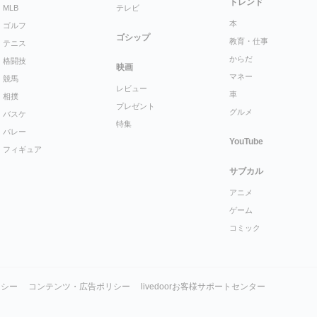
トレンド
MLB
テレビ
本
ゴルフ
ゴシップ
教育・仕事
テニス
からだ
格闘技
映画
マネー
競馬
レビュー
車
相撲
プレゼント
グルメ
バスケ
特集
バレー
YouTube
フィギュア
サブカル
アニメ
ゲーム
コミック
リシー
コンテンツ・広告ポリシー
livedoorお客様サポートセンター