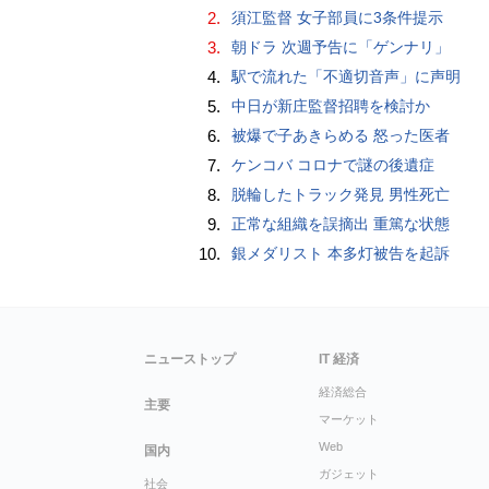
2.
須江監督 女子部員に3条件提示
3.
朝ドラ 次週予告に「ゲンナリ」
4.
駅で流れた「不適切音声」に声明
5.
中日が新庄監督招聘を検討か
6.
被爆で子あきらめる 怒った医者
7.
ケンコバ コロナで謎の後遺症
8.
脱輪したトラック発見 男性死亡
9.
正常な組織を誤摘出 重篤な状態
10.
銀メダリスト 本多灯被告を起訴
ニューストップ
IT 経済
経済総合
主要
マーケット
Web
国内
ガジェット
社会