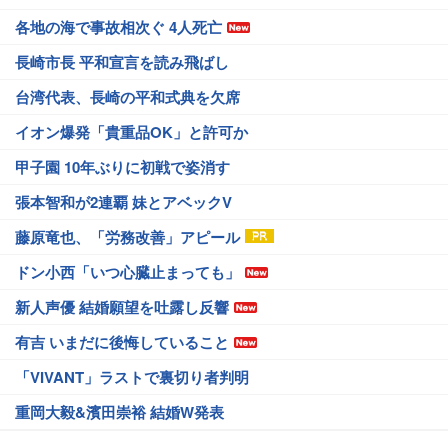
各地の海で事故相次ぐ 4人死亡
長崎市長 平和宣言を読み飛ばし
台湾代表、長崎の平和式典を欠席
イオン爆発「貴重品OK」と許可か
甲子園 10年ぶりに初戦で姿消す
張本智和が2連覇 妹とアベックV
藤原竜也、「労務改善」アピール
ドン小西「いつ心臓止まっても」
新人声優 結婚願望を吐露し反響
有吉 いまだに後悔していること
「VIVANT」ラストで裏切り者判明
重岡大毅&濱田崇裕 結婚W発表