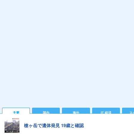
主要
国内
海外
IT 経済
ス
槍ヶ岳で遺体発見 19歳と確認