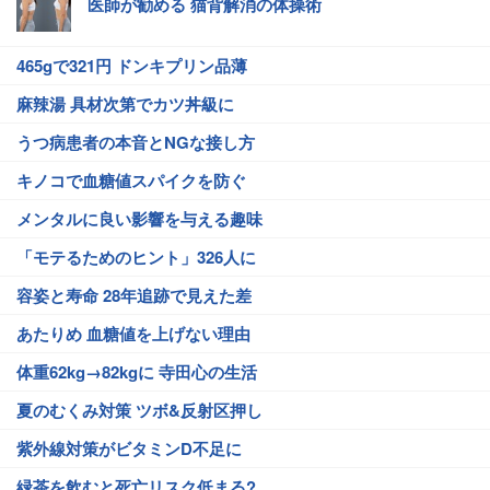
医師が勧める 猫背解消の体操術
465gで321円 ドンキプリン品薄
麻辣湯 具材次第でカツ丼級に
うつ病患者の本音とNGな接し方
キノコで血糖値スパイクを防ぐ
メンタルに良い影響を与える趣味
「モテるためのヒント」326人に
容姿と寿命 28年追跡で見えた差
あたりめ 血糖値を上げない理由
体重62kg→82kgに 寺田心の生活
夏のむくみ対策 ツボ&反射区押し
紫外線対策がビタミンD不足に
緑茶を飲むと死亡リスク低まる?