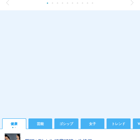
健康
芸能
ゴシップ
女子
トレンド
Y