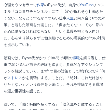
心理カウンセラーで
作家
のRyota氏が、自身の
YouTube
チャン
ネル「ココヨワチャンネル」にて「【心が折れそう】働きた
くない…ならどうするか？つらい仕事
人生
と向き合う6つの対
策」と題した動画を公開した。「働きたくない、でも生活の
ために働かなければならない」という葛藤を抱える人向け
に、心をすり減らさずに働き続けるための現実的な6つの対策
を提示している。
動画では、Ryota氏がかつて1年間で4回の
転職
を繰り返し、仕
事で深く悩んだ自身の経験を踏まえ、具体的なアクションプ
ランを解説していく。まず1つ目の対策として挙げたのが「何
が
ストレス
かを明確にする」ことだ。「絶対にこれだけはや
りたくない」という条件を明確にし、それを排除できる職場
を選ぶ重要性を語った。
続いて、「働く時間を短くする」「収入源を分散する」こと