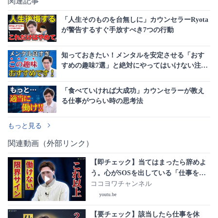
関連記事
「人生そのものを台無しに」カウンセラーRyota
が警告するすぐ手放すべき7つの行動
知っておきたい！メンタルを安定させる「おす
すめの趣味7選」と絶対にやってはいけない注意
点
「食べていければ大成功」カウンセラーが教え
る仕事がつらい時の思考法
もっと見る
関連動画（外部リンク）
【即チェック】当てはまったら辞めよ
う。心がSOSを出している「仕事を辞
めるべき限界サイン」6選
ココヨワチャンネル
youtu.be
【要チェック】該当したら仕事を休