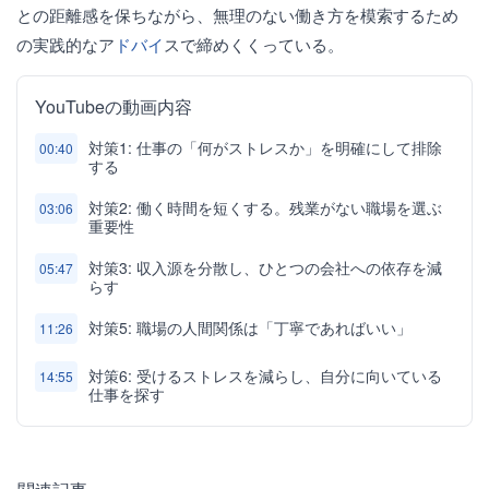
との距離感を保ちながら、無理のない働き方を模索するため
の実践的なア
ドバイ
スで締めくくっている。
YouTubeの動画内容
対策1: 仕事の「何がストレスか」を明確にして排除
00:40
する
対策2: 働く時間を短くする。残業がない職場を選ぶ
03:06
重要性
対策3: 収入源を分散し、ひとつの会社への依存を減
05:47
らす
対策5: 職場の人間関係は「丁寧であればいい」
11:26
対策6: 受けるストレスを減らし、自分に向いている
14:55
仕事を探す