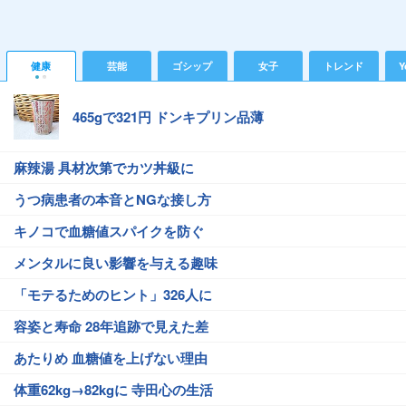
健康
芸能
ゴシップ
女子
トレンド
Y
465gで321円 ドンキプリン品薄
麻辣湯 具材次第でカツ丼級に
うつ病患者の本音とNGな接し方
キノコで血糖値スパイクを防ぐ
メンタルに良い影響を与える趣味
「モテるためのヒント」326人に
容姿と寿命 28年追跡で見えた差
あたりめ 血糖値を上げない理由
体重62kg→82kgに 寺田心の生活