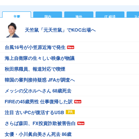
主要
国内
海外
IT 経済
ス
天竺鼠「元天竺鼠」でKOC出場へ
台風16号が小笠原近海で発生
海上自衛隊の生々しい映像が物議
秋田県職員、報道対応で喫煙
韓国の審判接待疑惑 JFAが調査へ
メッシの父ホルヘさん 68歳死去
FIREの45歳男性 仕事復帰した訳
注目 古いPCが復活するUSB
さらば森田、FX投資詐欺被害告白
女優・小川眞由美さん死去 86歳