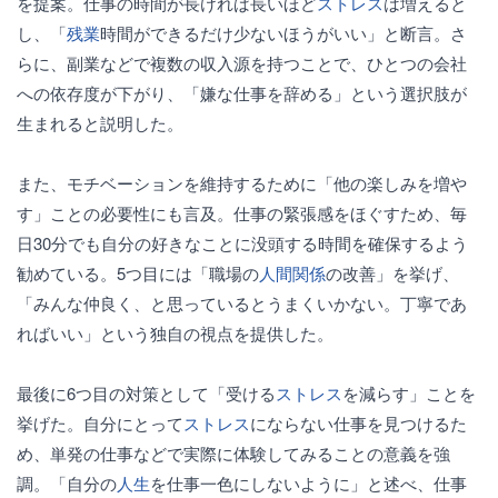
を提案。仕事の時間が長ければ長いほど
ストレス
は増えると
し、「
残業
時間ができるだけ少ないほうがいい」と断言。さ
らに、副業などで複数の収入源を持つことで、ひとつの会社
への依存度が下がり、「嫌な仕事を辞める」という選択肢が
生まれると説明した。
また、モチベーションを維持するために「他の楽しみを増や
す」ことの必要性にも言及。仕事の緊張感をほぐすため、毎
日30分でも自分の好きなことに没頭する時間を確保するよう
勧めている。5つ目には「職場の
人間関係
の改善」を挙げ、
「みんな仲良く、と思っているとうまくいかない。丁寧であ
ればいい」という独自の視点を提供した。
最後に6つ目の対策として「受ける
ストレス
を減らす」ことを
挙げた。自分にとって
ストレス
にならない仕事を見つけるた
め、単発の仕事などで実際に体験してみることの意義を強
調。「自分の
人生
を仕事一色にしないように」と述べ、仕事