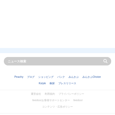
Peachy
ブログ
ショッピング
バンク
みんかぶ
みんかぶChoice
Kstyle
株探
プレスリリース
運営会社
利用規約
プライバシーポリシー
livedoorお客様サポートセンター
livedoor
コンテンツ・広告ポリシー