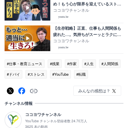
め！もう心が限界を迎えているストレ
スサイン6つ
ココヨワチャンネル
youtu.be
【生存戦略】正直、仕事も人間関係も
疲れた…。気持ちがスーッとラクにな
る考え方7選
ココヨワチャンネル
youtu.be
#仕事・教育ニュース
#残業
#作家
#人生
#人間関係
#ドバイ
#ストレス
#YouTube
#転職
みんなの感想は？
チャンネル情報
ココヨワチャンネル
YouTube チャンネル登録者数 24.70万人
3625 本の動画