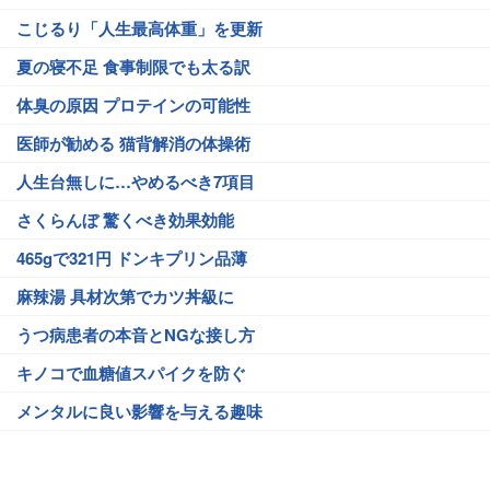
こじるり「人生最高体重」を更新
夏の寝不足 食事制限でも太る訳
体臭の原因 プロテインの可能性
医師が勧める 猫背解消の体操術
人生台無しに…やめるべき7項目
さくらんぼ 驚くべき効果効能
465gで321円 ドンキプリン品薄
麻辣湯 具材次第でカツ丼級に
うつ病患者の本音とNGな接し方
キノコで血糖値スパイクを防ぐ
メンタルに良い影響を与える趣味