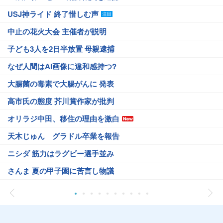
USJ神ライド 終了惜しむ声
中止の花火大会 主催者が説明
子ども3人を2日半放置 母親逮捕
なぜ人間はAI画像に違和感持つ?
大腸菌の毒素で大腸がんに 発表
高市氏の態度 芥川賞作家が批判
オリラジ中田、移住の理由を激白
天木じゅん グラドル卒業を報告
ニシダ 筋力はラグビー選手並み
さんま 夏の甲子園に苦言し物議