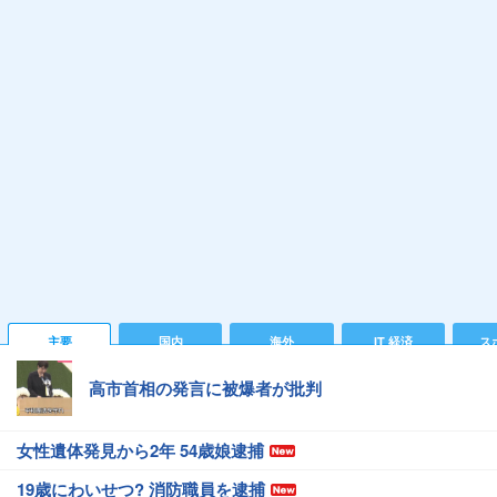
主要
国内
海外
IT 経済
ス
高市首相の発言に被爆者が批判
女性遺体発見から2年 54歳娘逮捕
19歳にわいせつ? 消防職員を逮捕