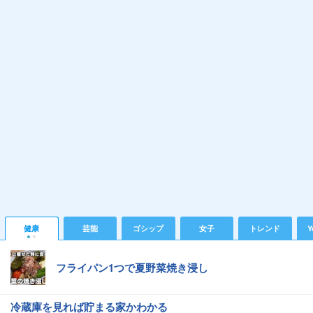
健康
芸能
ゴシップ
女子
トレンド
Y
フライパン1つで夏野菜焼き浸し
冷蔵庫を見れば貯まる家かわかる