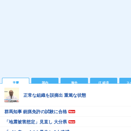
主要
国内
海外
IT 経済
ス
正常な組織を誤摘出 重篤な状態
群馬知事 銃猟免許の試験に合格
「地震被害想定」見直し 大分県