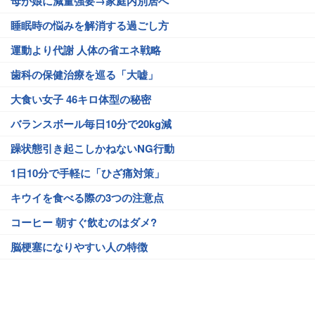
母が娘に減量強要→家庭内別居へ
睡眠時の悩みを解消する過ごし方
運動より代謝 人体の省エネ戦略
歯科の保健治療を巡る「大嘘」
大食い女子 46キロ体型の秘密
バランスボール毎日10分で20kg減
躁状態引き起こしかねないNG行動
1日10分で手軽に「ひざ痛対策」
キウイを食べる際の3つの注意点
コーヒー 朝すぐ飲むのはダメ?
脳梗塞になりやすい人の特徴