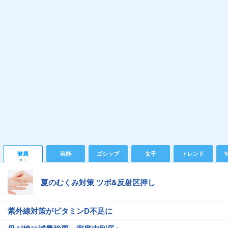
健康
芸能
ゴシップ
女子
トレンド
Y
夏のむくみ対策 ツボ&反射区押し
紫外線対策がビタミンD不足に