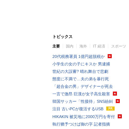
トピックス
主要
国内
海外
IT 経済
スポーツ
20代税務署員 1億円超脱税か
小学生の女の子にキスか 男逮捕
世紀の大誤審? 晴れ舞台で悲劇
態度に不満で…夫の弟を暴行死
「超合金の男」デザイナーが死去
一言で激昂 巨漢が女子高生殺害
韓国サッカー「性接待」SNS紛糾
注目 古いPCが復活するUSB
HIKAKIN 被災地に2000万円を寄付
執行猶予つけば御の字 記者指摘