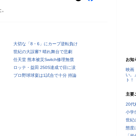
た。
大切な「8・6」にカープ逆転負け
世紀の大誤審? 晴れ舞台で悲劇
任天堂 熊本被災Switch修理無償
お知
ロッテ・益田 250S達成で目に涙
映画
い。
プロ野球球宴は1試合で十分 持論
ト！
主要
20
小学
世紀
態度
「超