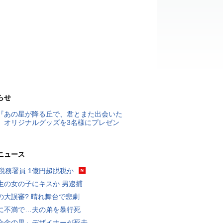
らせ
『あの星が降る丘で、君とまた出会いた
』オリジナルグッズを3名様にプレゼン
ニュース
代税務署員 1億円超脱税か
生の女の子にキスか 男逮捕
の大誤審? 晴れ舞台で悲劇
に不満で…夫の弟を暴行死
合金の男」デザイナーが死去