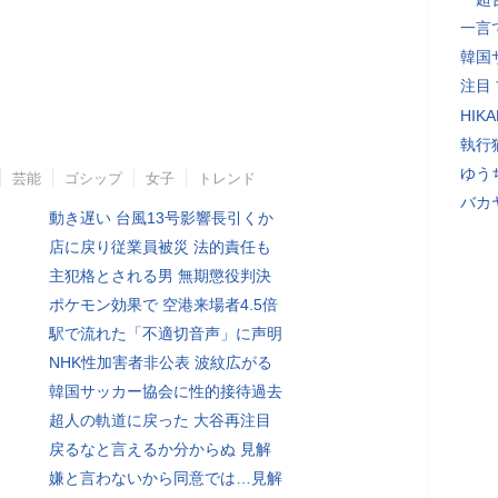
一言
韓国
注目
HIK
執行
ゆう
芸能
ゴシップ
女子
トレンド
バカ
動き遅い 台風13号影響長引くか
店に戻り従業員被災 法的責任も
主犯格とされる男 無期懲役判決
ポケモン効果で 空港来場者4.5倍
駅で流れた「不適切音声」に声明
NHK性加害者非公表 波紋広がる
韓国サッカー協会に性的接待過去
超人の軌道に戻った 大谷再注目
戻るなと言えるか分からぬ 見解
嫌と言わないから同意では…見解