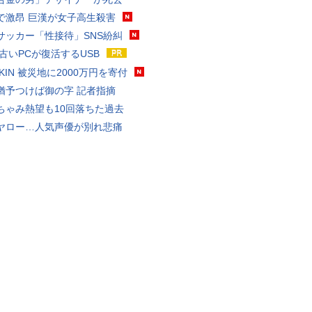
で激昂 巨漢が女子高生殺害
サッカー「性接待」SNS紛糾
 古いPCが復活するUSB
AKIN 被災地に2000万円を寄付
猶予つけば御の字 記者指摘
ちゃみ熱望も10回落ちた過去
ヤロー…人気声優が別れ悲痛