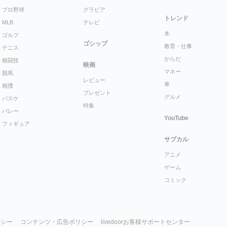
プロ野球
グラビア
トレンド
MLB
テレビ
本
ゴルフ
ゴシップ
教育・仕事
テニス
からだ
格闘技
映画
マネー
競馬
レビュー
車
相撲
プレゼント
グルメ
バスケ
特集
バレー
YouTube
フィギュア
サブカル
アニメ
ゲーム
コミック
リシー
コンテンツ・広告ポリシー
livedoorお客様サポートセンター