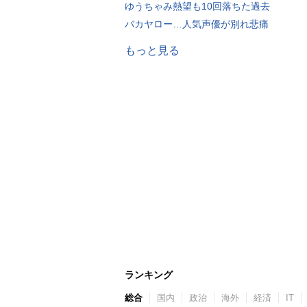
ゆうちゃみ熱望も10回落ちた過去
バカヤロー…人気声優が別れ悲痛
もっと見る
ランキング
総合
国内
政治
海外
経済
IT