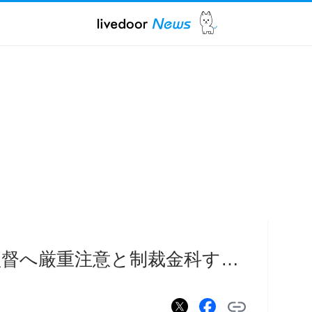
児監督へ厳重注意と制裁金科す…