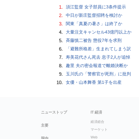
1.
須江監督 女子部員に3条件提示
2.
中日が新庄監督招聘を検討か
3.
関東「真夏の暑さ」は終了か
4.
大量注文キャンセル43億円以上か
5.
斉藤慎二被告 懲役7年を求刑
6.
「避難所格差」生まれてしまう訳
7.
寿美花代さん死去 息子2人が追悼
8.
趣里 夫の密会報道で離婚決断か
9.
玉川氏の「警察官が死刑」に批判
10.
女優・山本舞香 第1子を出産
ニューストップ
IT 経済
経済総合
主要
マーケット
Web
国内