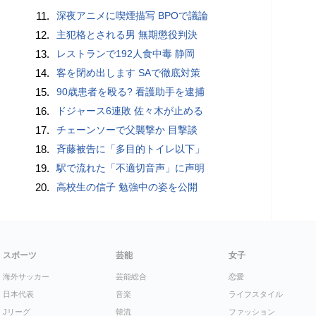
11.
深夜アニメに喫煙描写 BPOで議論
12.
主犯格とされる男 無期懲役判決
13.
レストランで192人食中毒 静岡
14.
客を閉め出します SAで徹底対策
15.
90歳患者を殴る? 看護助手を逮捕
16.
ドジャース6連敗 佐々木が止める
17.
チェーンソーで父襲撃か 目撃談
18.
斉藤被告に「多目的トイレ以下」
19.
駅で流れた「不適切音声」に声明
20.
高校生の信子 勉強中の姿を公開
スポーツ
芸能
女子
海外サッカー
芸能総合
恋愛
日本代表
音楽
ライフスタイル
Jリーグ
韓流
ファッション