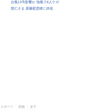
台風13号影響か 強風で4人ケガ
悠仁さま 原爆慰霊碑に供花
スポーツ
芸能
女子