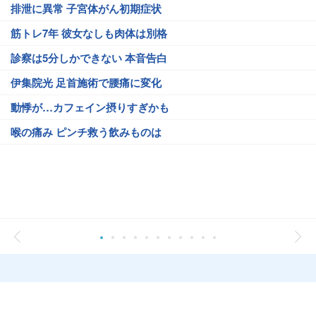
排泄に異常 子宮体がん初期症状
筋トレ7年 彼女なしも肉体は別格
診察は5分しかできない 本音告白
伊集院光 足首施術で腰痛に変化
動悸が…カフェイン摂りすぎかも
喉の痛み ピンチ救う飲みものは