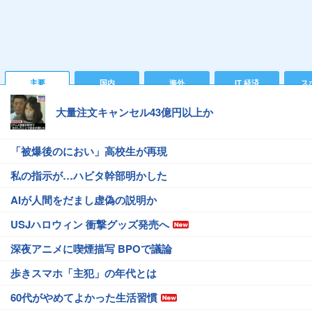
主要
国内
海外
IT 経済
ス
大量注文キャンセル43億円以上か
「被爆後のにおい」高校生が再現
私の指示が…ハビタ幹部明かした
AIが人間をだまし虚偽の説明か
USJハロウィン 衝撃グッズ発売へ
深夜アニメに喫煙描写 BPOで議論
歩きスマホ「主犯」の年代とは
60代がやめてよかった生活習慣