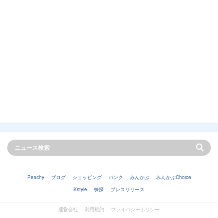
Peachy
ブログ
ショッピング
バンク
みんかぶ
みんかぶChoice
Kstyle
株探
プレスリリース
運営会社
利用規約
プライバシーポリシー