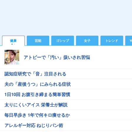
健康
芸能
ゴシップ
女子
トレンド
Y
アトピーで「汚い」扱いされ苦悩
認知症研究で「音」注目される
夫の「産後うつ」にみられる症状
1日10回 お腹引き締まる簡単習慣
太りにくいアイス 栄養士が解説
毎日早歩き 1年で何キロ痩せるか
アレルギー対応 ねじりパン術