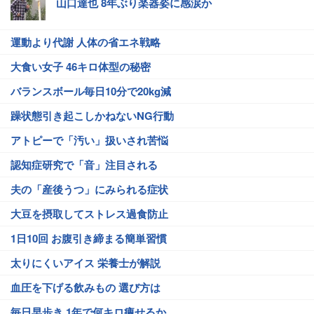
山口達也 8年ぶり楽器姿に感涙か
運動より代謝 人体の省エネ戦略
大食い女子 46キロ体型の秘密
バランスボール毎日10分で20kg減
躁状態引き起こしかねないNG行動
アトピーで「汚い」扱いされ苦悩
認知症研究で「音」注目される
夫の「産後うつ」にみられる症状
大豆を摂取してストレス過食防止
1日10回 お腹引き締まる簡単習慣
太りにくいアイス 栄養士が解説
血圧を下げる飲みもの 選び方は
毎日早歩き 1年で何キロ痩せるか