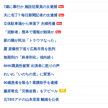
7歳に暴行か 施設従業員の女逮捕
夫に包丁? 毎日新聞記者の女逮捕
立体駐車場から車落下 夫婦死傷
「泥酔者」熊本で通報が頻発か
家の隣が民泊「トラウマなった」
露 原爆投下巡り広島市長を批判
無期刑の「終身刑化」傾向続く
NHK職員性被害 出演者に怒りの声
れいわ「いのちの党」に変更へ
90歳患者を殴る? 看護助手を逮捕
藤原竜也「労務改善」をアピール
元TBSアナの山本里菜 離婚を公表