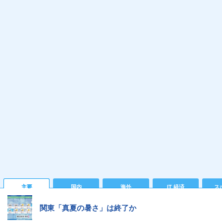
主要
国内
海外
IT 経済
ス
関東「真夏の暑さ」は終了か