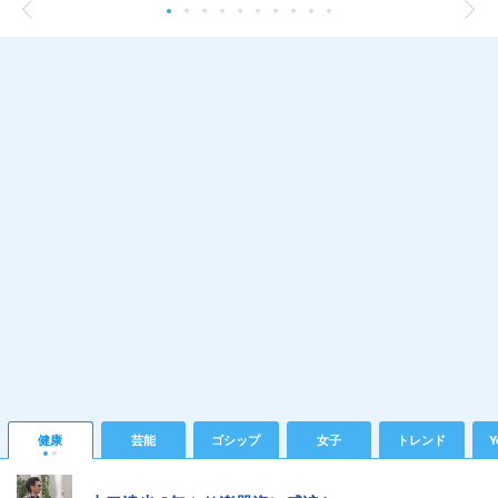
健康
芸能
ゴシップ
女子
トレンド
Y