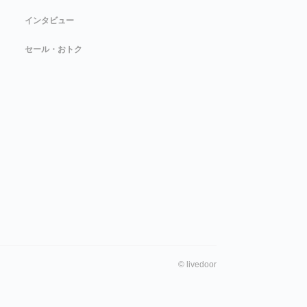
インタビュー
セール・おトク
©
livedoor