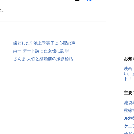
た。
歯どした? 池上季実子に心配の声
純一 デート誘った女優に謝罪
さんま 大竹と結婚前の撮影秘話
お知
映画
い。
ト！
主要
池袋
秋篠
JR
ケニ
子ど