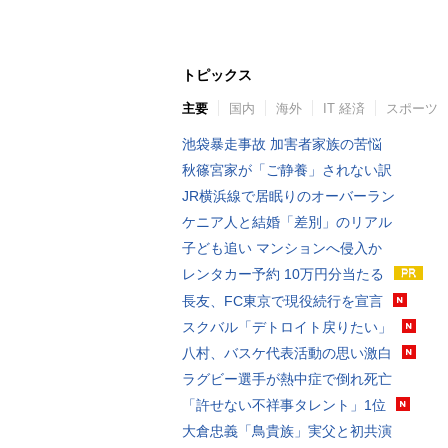
トピックス
主要
国内
海外
IT 経済
スポーツ
池袋暴走事故 加害者家族の苦悩
秋篠宮家が「ご静養」されない訳
JR横浜線で居眠りのオーバーラン
ケニア人と結婚「差別」のリアル
子ども追い マンションへ侵入か
レンタカー予約 10万円分当たる
長友、FC東京で現役続行を宣言
スクバル「デトロイト戻りたい」
八村、バスケ代表活動の思い激白
ラグビー選手が熱中症で倒れ死亡
「許せない不祥事タレント」1位
大倉忠義「鳥貴族」実父と初共演