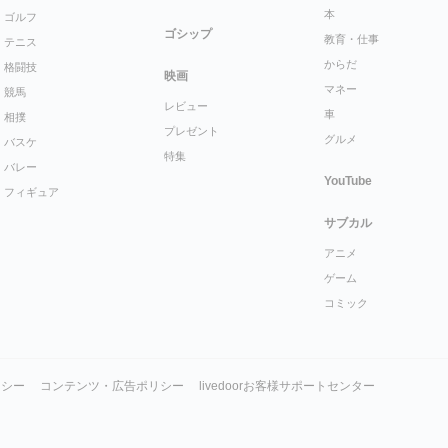
本
ゴルフ
ゴシップ
教育・仕事
テニス
からだ
格闘技
映画
マネー
競馬
レビュー
車
相撲
プレゼント
グルメ
バスケ
特集
バレー
YouTube
フィギュア
サブカル
アニメ
ゲーム
コミック
リシー
コンテンツ・広告ポリシー
livedoorお客様サポートセンター