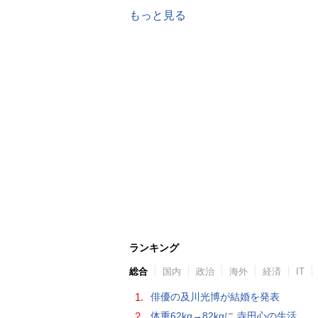
もっと見る
ランキング
総合
国内
政治
海外
経済
IT
1.
俳優の及川光博が結婚を発表
2.
体重62kg→82kgに 寺田心の生活