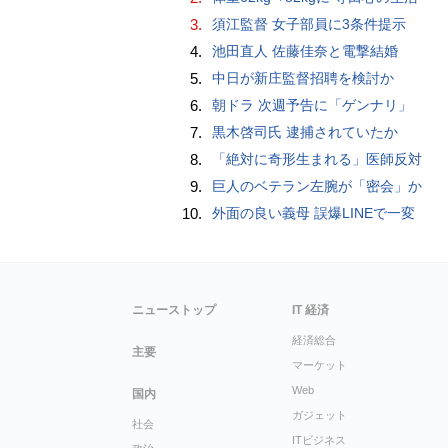
3.
須江監督 女子部員に3条件提示
4.
池田直人 佐藤佳奈と電撃結婚
5.
中日が新庄監督招聘を検討か
6.
朝ドラ 次週予告に「ゲンナリ」
7.
黒木啓司氏 逮捕されていたか
8.
「絶対に奇形生まれる」医師反対
9.
巨人のベテラン左腕が「密会」か
10.
外面の良い義母 誤爆LINEで一変
ニューストップ
IT 経済
経済総合
主要
マーケット
Web
国内
ガジェット
社会
ITビジネス