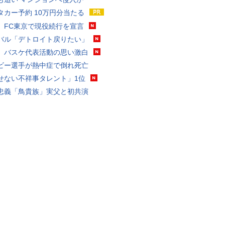
タカー予約 10万円分当たる
、FC東京で現役続行を宣言
バル「デトロイト戻りたい」
、バスケ代表活動の思い激白
ビー選手が熱中症で倒れ死亡
せない不祥事タレント」1位
忠義「鳥貴族」実父と初共演