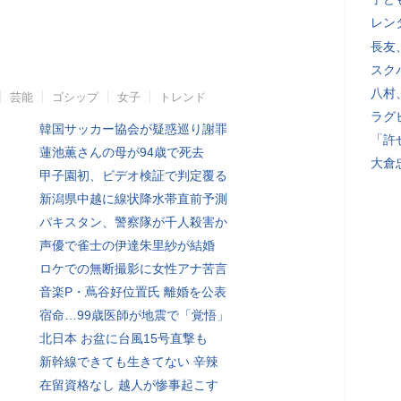
レン
長友
スク
八村
芸能
ゴシップ
女子
トレンド
ラグ
韓国サッカー協会が疑惑巡り謝罪
「許
蓮池薫さんの母が94歳で死去
大倉
甲子園初、ビデオ検証で判定覆る
新潟県中越に線状降水帯直前予測
パキスタン、警察隊が千人殺害か
声優で雀士の伊達朱里紗が結婚
ロケでの無断撮影に女性アナ苦言
音楽P・蔦谷好位置氏 離婚を公表
宿命…99歳医師が地震で「覚悟」
北日本 お盆に台風15号直撃も
新幹線できても生きてない 辛辣
在留資格なし 越人が惨事起こす