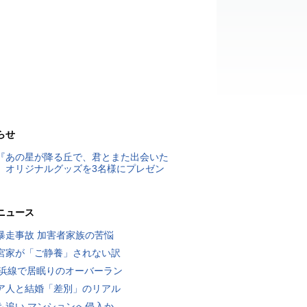
らせ
『あの星が降る丘で、君とまた出会いた
』オリジナルグッズを3名様にプレゼン
ニュース
暴走事故 加害者家族の苦悩
宮家が「ご静養」されない訳
横浜線で居眠りのオーバーラン
ア人と結婚「差別」のリアル
も追い マンションへ侵入か