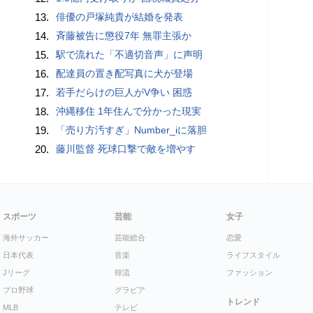
13.
俳優の戸塚純貴が結婚を発表
14.
斉藤被告に懲役7年 無罪主張か
15.
駅で流れた「不適切音声」に声明
16.
配達員の置き配写真に犬が登場
17.
若手だらけの巨人がV争い 困惑
18.
沖縄移住 1年住んで分かった現実
19.
「売り方汚すぎ」Number_iに落胆
20.
藤川監督 死球口撃で敵を増やす
スポーツ
芸能
女子
海外サッカー
芸能総合
恋愛
日本代表
音楽
ライフスタイル
Jリーグ
韓流
ファッション
プロ野球
グラビア
トレンド
MLB
テレビ