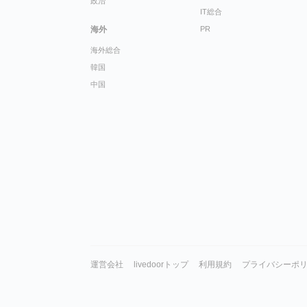
政治
IT総合
海外
PR
海外総合
韓国
中国
運営会社
livedoorトップ
利用規約
プライバシーポ