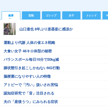
健康
芸能
ゴシップ
女子
トレンド
Y
山口達也 8年ぶり楽器姿に感涙か
運動より代謝 人体の省エネ戦略
大食い女子 46キロ体型の秘密
バランスボール毎日10分で20kg減
躁状態引き起こしかねないNG行動
脳梗塞になりやすい人の特徴
アトピーで「汚い」扱いされ苦悩
認知症研究で「音」注目される
夫の「産後うつ」にみられる症状