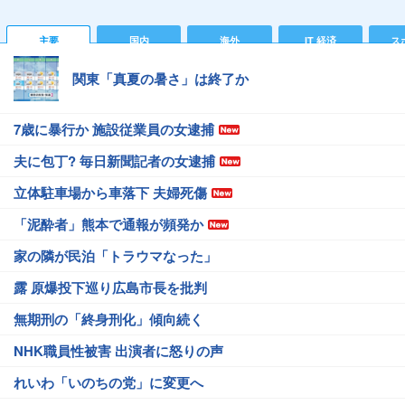
主要
国内
海外
IT 経済
ス
関東「真夏の暑さ」は終了か
7歳に暴行か 施設従業員の女逮捕
夫に包丁? 毎日新聞記者の女逮捕
立体駐車場から車落下 夫婦死傷
「泥酔者」熊本で通報が頻発か
家の隣が民泊「トラウマなった」
露 原爆投下巡り広島市長を批判
無期刑の「終身刑化」傾向続く
NHK職員性被害 出演者に怒りの声
れいわ「いのちの党」に変更へ