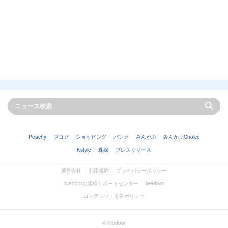
Peachy
ブログ
ショッピング
バンク
みんかぶ
みんかぶChoice
Kstyle
株探
プレスリリース
運営会社
利用規約
プライバシーポリシー
livedoorお客様サポートセンター
livedoor
コンテンツ・広告ポリシー
© livedoor