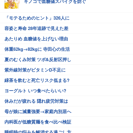
キノコで血糖値スパイクを防ぐ
「モテるためのヒント」326人に
容姿と寿命 28年追跡で見えた差
あたりめ 血糖値を上げない理由
体重62kg→82kgに 寺田心の生活
夏のむくみ対策 ツボ&反射区押し
紫外線対策がビタミンD不足に
緑茶を飲むと死亡リスク低まる?
ヨーグルト いつ食べたらいい?
休みだが疲れる 隠れ疲労対策は
母が娘に減量強要→家庭内別居へ
内科医が低糖質麺を食べ比べ検証
睡眠時の悩みを解消する過ごし方