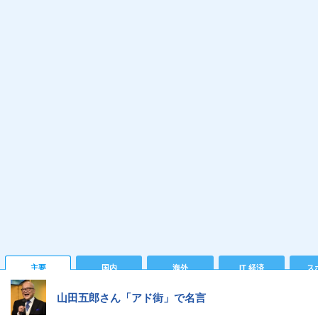
主要
国内
海外
IT 経済
ス
山田五郎さん「アド街」で名言