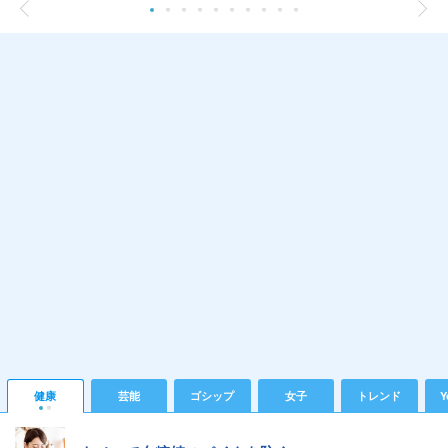
健康
芸能
ゴシップ
女子
トレンド
Y