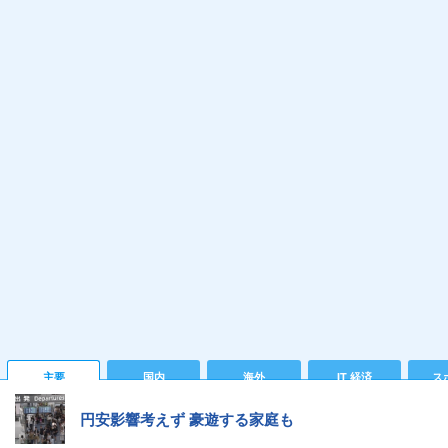
主要
国内
海外
IT 経済
ス
円安影響考えず 豪遊する家庭も