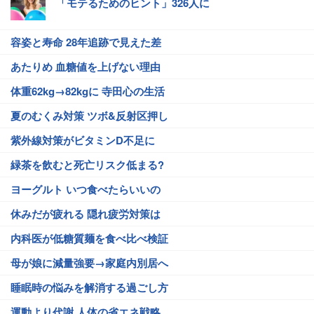
「モテるためのヒント」326人に
容姿と寿命 28年追跡で見えた差
あたりめ 血糖値を上げない理由
体重62kg→82kgに 寺田心の生活
夏のむくみ対策 ツボ&反射区押し
紫外線対策がビタミンD不足に
緑茶を飲むと死亡リスク低まる?
ヨーグルト いつ食べたらいいの
休みだが疲れる 隠れ疲労対策は
内科医が低糖質麺を食べ比べ検証
母が娘に減量強要→家庭内別居へ
睡眠時の悩みを解消する過ごし方
運動より代謝 人体の省エネ戦略