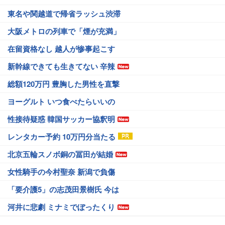
東名や関越道で帰省ラッシュ渋滞
大阪メトロの列車で「煙が充満」
在留資格なし 越人が惨事起こす
新幹線できても生きてない 辛辣
総額120万円 豊胸した男性を直撃
ヨーグルト いつ食べたらいいの
性接待疑惑 韓国サッカー協釈明
レンタカー予約 10万円分当たる
北京五輪スノボ銅の冨田が結婚
女性騎手の今村聖奈 新潟で負傷
「要介護5」の志茂田景樹氏 今は
河井に悲劇 ミナミでぼったくり