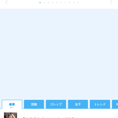
健康
芸能
ゴシップ
女子
トレンド
Y