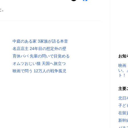
た。
中庭のある家 3家族が語る本音
名店店主 24年目の想定外の壁
育休パパ 先輩の問いで目覚める
お知
オムツおじい猫 天国へ旅立つ
映画
い。
映画で問う 12万人の戦争孤児
ト！
主要
北日
子ど
在留
新幹
パキ