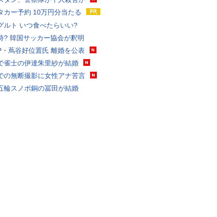
タカー予約 10万円分当たる
グルト いつ食べたらいい?
待? 韓国サッカー協会が釈明
P・蔦谷好位置氏 離婚を公表
で雀士の伊達朱里紗が結婚
での無断撮影に女性アナ苦言
五輪スノボ銅の冨田が結婚