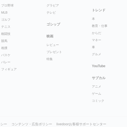
プロ野球
グラビア
トレンド
MLB
テレビ
本
ゴルフ
ゴシップ
教育・仕事
テニス
からだ
格闘技
映画
マネー
競馬
レビュー
車
相撲
プレゼント
グルメ
バスケ
特集
バレー
YouTube
フィギュア
サブカル
アニメ
ゲーム
コミック
リシー
コンテンツ・広告ポリシー
livedoorお客様サポートセンター