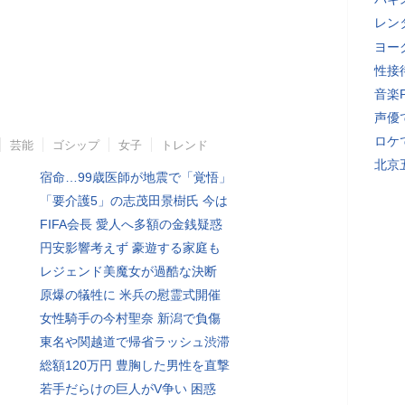
レン
ヨー
性接
音楽
声優
ロケ
芸能
ゴシップ
女子
トレンド
北京
宿命…99歳医師が地震で「覚悟」
「要介護5」の志茂田景樹氏 今は
FIFA会長 愛人へ多額の金銭疑惑
円安影響考えず 豪遊する家庭も
レジェンド美魔女が過酷な決断
原爆の犠牲に 米兵の慰霊式開催
女性騎手の今村聖奈 新潟で負傷
東名や関越道で帰省ラッシュ渋滞
総額120万円 豊胸した男性を直撃
若手だらけの巨人がV争い 困惑