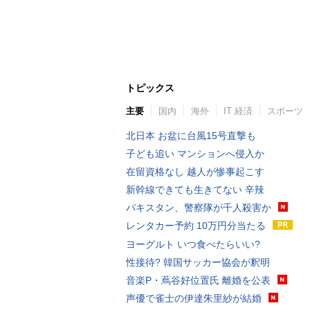
トピックス
主要
国内
海外
IT 経済
スポーツ
北日本 お盆に台風15号直撃も
子ども追い マンションへ侵入か
在留資格なし 越人が惨事起こす
新幹線できても生きてない 辛辣
パキスタン、警察隊が千人殺害か
レンタカー予約 10万円分当たる
ヨーグルト いつ食べたらいい?
性接待? 韓国サッカー協会が釈明
音楽P・蔦谷好位置氏 離婚を公表
声優で雀士の伊達朱里紗が結婚