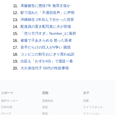
11.
斉藤被告に懲役7年 無罪主張か
12.
駅で流れた「不適切音声」に声明
13.
沖縄移住 1年住んで分かった現実
14.
配達員の置き配写真に犬が登場
15.
「売り方汚すぎ」Number_iに落胆
16.
被爆で子あきらめる 怒った医者
17.
若手だらけの巨人がV争い 困惑
18.
コンビニの割引おにぎり買わぬ訳
19.
出廷も「わずか4分」で退廷一幕
20.
大久保佳代子 50代の性欲事情
スポーツ
芸能
女子
海外サッカー
芸能総合
恋愛
日本代表
音楽
ライフスタイル
Jリーグ
韓流
ファッション