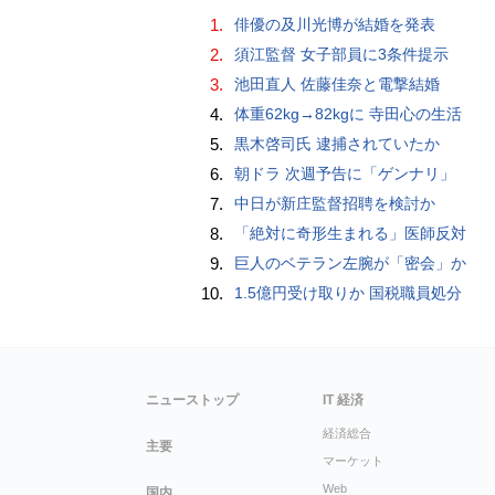
1.
俳優の及川光博が結婚を発表
2.
須江監督 女子部員に3条件提示
3.
池田直人 佐藤佳奈と電撃結婚
4.
体重62kg→82kgに 寺田心の生活
5.
黒木啓司氏 逮捕されていたか
6.
朝ドラ 次週予告に「ゲンナリ」
7.
中日が新庄監督招聘を検討か
8.
「絶対に奇形生まれる」医師反対
9.
巨人のベテラン左腕が「密会」か
10.
1.5億円受け取りか 国税職員処分
ニューストップ
IT 経済
経済総合
主要
マーケット
Web
国内