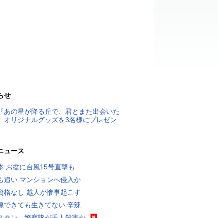
らせ
『あの星が降る丘で、君とまた出会いた
』オリジナルグッズを3名様にプレゼン
ニュース
本 お盆に台風15号直撃も
も追い マンションへ侵入か
資格なし 越人が惨事起こす
線できても生きてない 辛辣
スタン、警察隊が千人殺害か