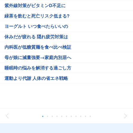
紫外線対策がビタミンD不足に
緑茶を飲むと死亡リスク低まる?
ヨーグルト いつ食べたらいいの
休みだが疲れる 隠れ疲労対策は
内科医が低糖質麺を食べ比べ検証
母が娘に減量強要→家庭内別居へ
睡眠時の悩みを解消する過ごし方
運動より代謝 人体の省エネ戦略