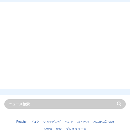
Peachy
ブログ
ショッピング
バンク
みんかぶ
みんかぶChoice
Kstyle
株探
プレスリリース