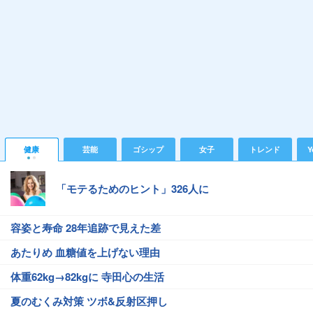
健康
芸能
ゴシップ
女子
トレンド
Y
「モテるためのヒント」326人に
容姿と寿命 28年追跡で見えた差
あたりめ 血糖値を上げない理由
体重62kg→82kgに 寺田心の生活
夏のむくみ対策 ツボ&反射区押し