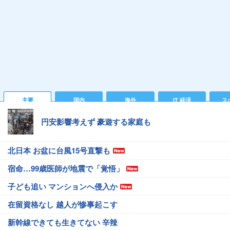
主要
国内
海外
IT 経済
ス
円安影響考えず 豪遊する家庭も
北日本 お盆に台風15号直撃も
宿命…99歳医師が地震で「覚悟」
子ども追い マンションへ侵入か
在留資格なし 越人が惨事起こす
新幹線できても生きてない 辛辣