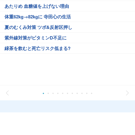
あたりめ 血糖値を上げない理由
体重62kg→82kgに 寺田心の生活
夏のむくみ対策 ツボ&反射区押し
紫外線対策がビタミンD不足に
緑茶を飲むと死亡リスク低まる?