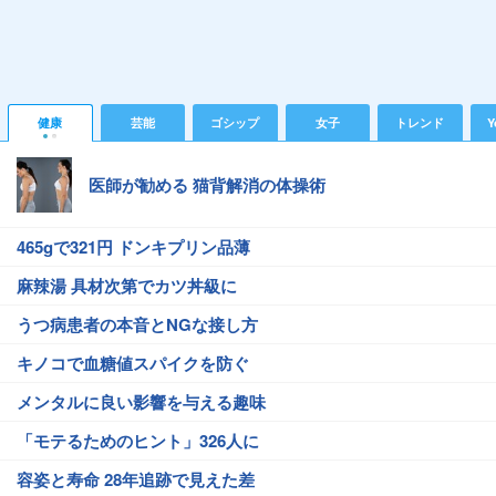
健康
芸能
ゴシップ
女子
トレンド
Y
医師が勧める 猫背解消の体操術
465gで321円 ドンキプリン品薄
麻辣湯 具材次第でカツ丼級に
うつ病患者の本音とNGな接し方
キノコで血糖値スパイクを防ぐ
メンタルに良い影響を与える趣味
「モテるためのヒント」326人に
容姿と寿命 28年追跡で見えた差