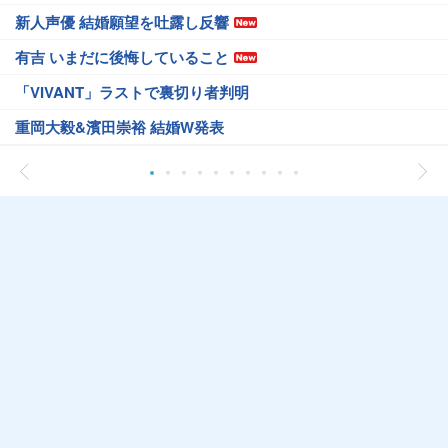
新人声優 結婚願望を吐露し反響
有吉 いまだに後悔していること
「VIVANT」ラストで裏切り者判明
重岡大毅&濱田崇裕 結婚W発表