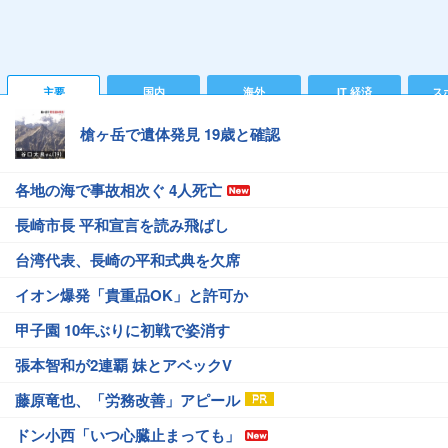
主要
国内
海外
IT 経済
ス
槍ヶ岳で遺体発見 19歳と確認
各地の海で事故相次ぐ 4人死亡
長崎市長 平和宣言を読み飛ばし
台湾代表、長崎の平和式典を欠席
イオン爆発「貴重品OK」と許可か
甲子園 10年ぶりに初戦で姿消す
張本智和が2連覇 妹とアベックV
藤原竜也、「労務改善」アピール
ドン小西「いつ心臓止まっても」