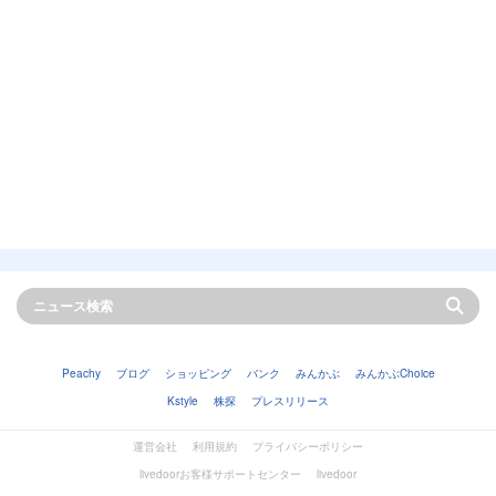
Peachy
ブログ
ショッピング
バンク
みんかぶ
みんかぶChoice
Kstyle
株探
プレスリリース
運営会社
利用規約
プライバシーポリシー
livedoorお客様サポートセンター
livedoor