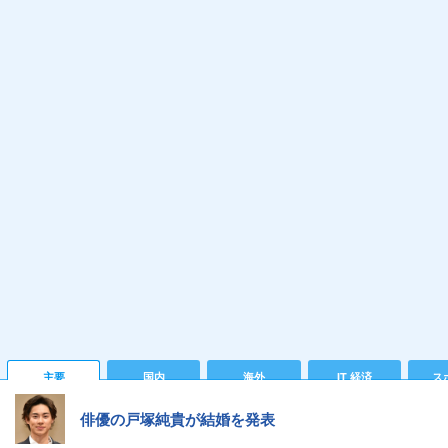
主要
国内
海外
IT 経済
ス
俳優の戸塚純貴が結婚を発表