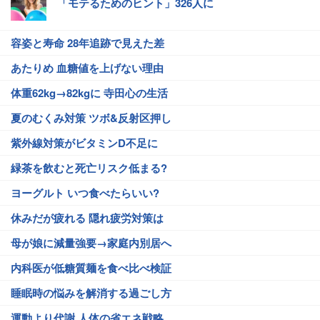
「モテるためのヒント」326人に
容姿と寿命 28年追跡で見えた差
あたりめ 血糖値を上げない理由
体重62kg→82kgに 寺田心の生活
夏のむくみ対策 ツボ&反射区押し
紫外線対策がビタミンD不足に
緑茶を飲むと死亡リスク低まる?
ヨーグルト いつ食べたらいい?
休みだが疲れる 隠れ疲労対策は
母が娘に減量強要→家庭内別居へ
内科医が低糖質麺を食べ比べ検証
睡眠時の悩みを解消する過ごし方
運動より代謝 人体の省エネ戦略