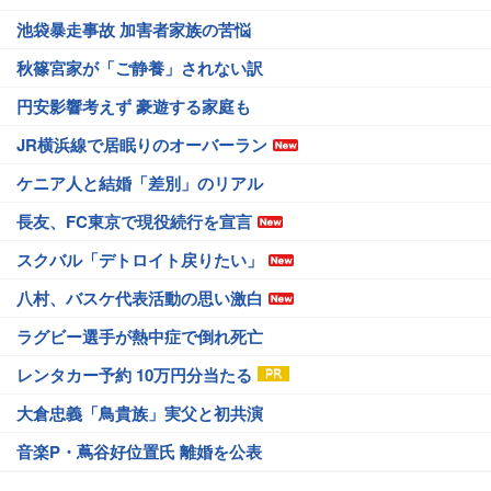
池袋暴走事故 加害者家族の苦悩
秋篠宮家が「ご静養」されない訳
円安影響考えず 豪遊する家庭も
JR横浜線で居眠りのオーバーラン
ケニア人と結婚「差別」のリアル
長友、FC東京で現役続行を宣言
スクバル「デトロイト戻りたい」
八村、バスケ代表活動の思い激白
ラグビー選手が熱中症で倒れ死亡
レンタカー予約 10万円分当たる
大倉忠義「鳥貴族」実父と初共演
音楽P・蔦谷好位置氏 離婚を公表