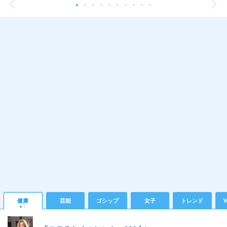
健康
芸能
ゴシップ
女子
トレンド
Y