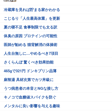
冷蔵庫を見れば貯まる家かわかる
こじるり「人生最高体重」を更新
夏の寝不足 食事制限でも太る訳
体臭の原因 プロテインの可能性
医師が勧める 猫背解消の体操術
人生台無しに…やめるべき7項目
さくらんぼ 驚くべき効果効能
465gで321円 ドンキプリン品薄
麻辣湯 具材次第でカツ丼級に
うつ病患者の本音とNGな接し方
キノコで血糖値スパイクを防ぐ
メンタルに良い影響を与える趣味