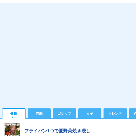
健康
芸能
ゴシップ
女子
トレンド
Y
フライパン1つで夏野菜焼き浸し