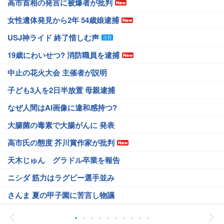
高市首相の発言に被爆者が批判
女性遺体発見から2年 54歳娘逮捕
USJ神ライド 終了惜しむ声
19歳にわいせつ? 消防職員を逮捕
中止の花火大会 主催者が説明
子ども3人を2日半放置 母親逮捕
なぜ人間はAI画像に違和感持つ?
大腸菌の毒素で大腸がんに 発表
高市氏の態度 芥川賞作家が批判
天木じゅん グラドル卒業を報告
ニシダ 筋力はラグビー選手並み
さんま 夏の甲子園に苦言し物議