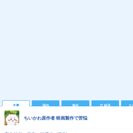
主要
国内
海外
IT 経済
ス
ちいかわ原作者 映画製作で苦悩