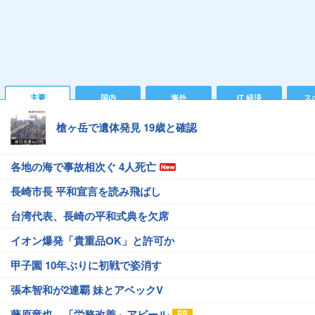
主要
国内
海外
IT 経済
ス
槍ヶ岳で遺体発見 19歳と確認
各地の海で事故相次ぐ 4人死亡
長崎市長 平和宣言を読み飛ばし
台湾代表、長崎の平和式典を欠席
イオン爆発「貴重品OK」と許可か
甲子園 10年ぶりに初戦で姿消す
張本智和が2連覇 妹とアベックV
藤原竜也、「労務改善」アピール