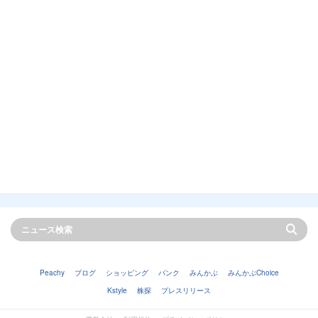
Peachy
ブログ
ショッピング
バンク
みんかぶ
みんかぶChoice
Kstyle
株探
プレスリリース