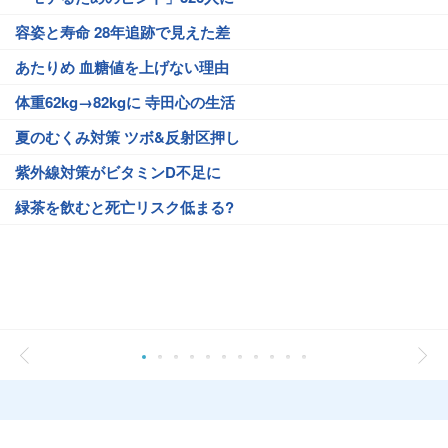
容姿と寿命 28年追跡で見えた差
あたりめ 血糖値を上げない理由
体重62kg→82kgに 寺田心の生活
夏のむくみ対策 ツボ&反射区押し
紫外線対策がビタミンD不足に
緑茶を飲むと死亡リスク低まる?