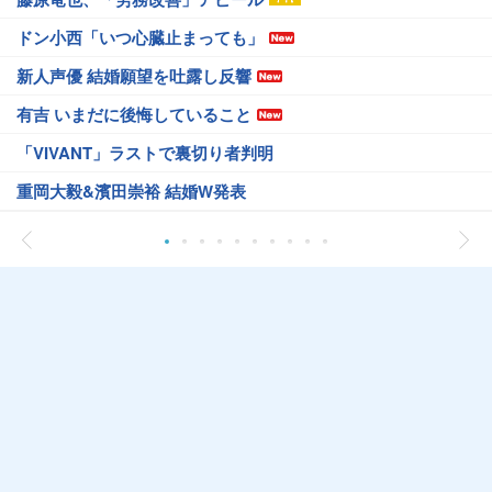
ドン小西「いつ心臓止まっても」
新人声優 結婚願望を吐露し反響
有吉 いまだに後悔していること
「VIVANT」ラストで裏切り者判明
重岡大毅&濱田崇裕 結婚W発表