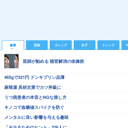
健康
芸能
ゴシップ
女子
トレンド
Y
医師が勧める 猫背解消の体操術
465gで321円 ドンキプリン品薄
麻辣湯 具材次第でカツ丼級に
うつ病患者の本音とNGな接し方
キノコで血糖値スパイクを防ぐ
メンタルに良い影響を与える趣味
「モテるためのヒント」326人に