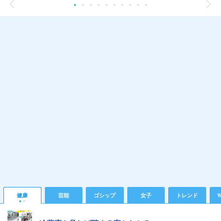
健康
芸能
ゴシップ
女子
トレンド
Y