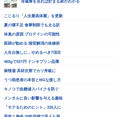
冷蔵庫を見れば貯まる家かわかる
こじるり「人生最高体重」を更新
夏の寝不足 食事制限でも太る訳
体臭の原因 プロテインの可能性
医師が勧める 猫背解消の体操術
人生台無しに…やめるべき7項目
465gで321円 ドンキプリン品薄
麻辣湯 具材次第でカツ丼級に
うつ病患者の本音とNGな接し方
キノコで血糖値スパイクを防ぐ
メンタルに良い影響を与える趣味
「モテるためのヒント」326人に
容姿と寿命 28年追跡で見えた差