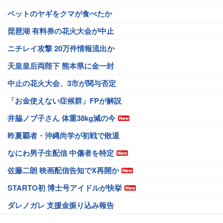
ペットのヤギをクマが食べたか
琵琶湖 有料券の花火大会が中止
ニチレイ攻撃 20万件情報流出か
天皇皇后両陛下 熊本県に金一封
中止の花火大会、3市が関与否定
「お金使えない症候群」FPが解説
井脇ノブ子さん 体重38kg減の今
昨夏覇者・沖縄尚学が初戦で敗退
なにわ男子生配信 中傷者を特定
佐藤二朗 映画配信告知でX再開か
STARTO初 博士号アイドルが快挙
ダレノガレ 支援金振り込み報告