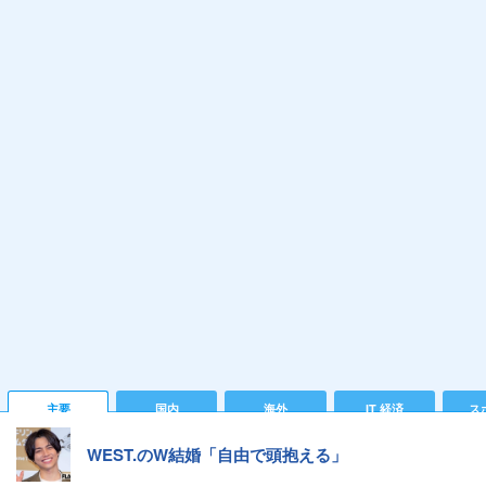
主要
国内
海外
IT 経済
ス
WEST.のW結婚「自由で頭抱える」