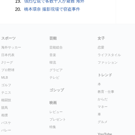
19.
強烈な屁で客数十人が避難 海外
20.
橋本環奈 撮影現場で窃盗事件
スポーツ
芸能
女子
海外サッカー
芸能総合
恋愛
日本代表
音楽
ライフスタイル
Jリーグ
韓流
ファッション
プロ野球
グラビア
トレンド
MLB
テレビ
本
ゴルフ
ゴシップ
教育・仕事
テニス
からだ
格闘技
映画
マネー
競馬
レビュー
車
相撲
プレゼント
グルメ
バスケ
特集
バレー
YouTube