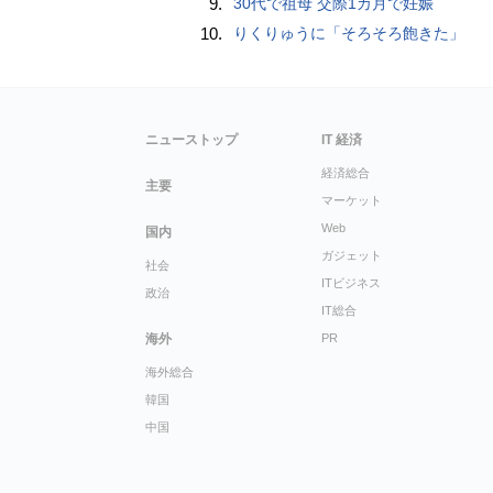
9.
30代で祖母 交際1カ月で妊娠
10.
りくりゅうに「そろそろ飽きた」
ニューストップ
IT 経済
経済総合
主要
マーケット
Web
国内
ガジェット
社会
ITビジネス
政治
IT総合
海外
PR
海外総合
韓国
中国