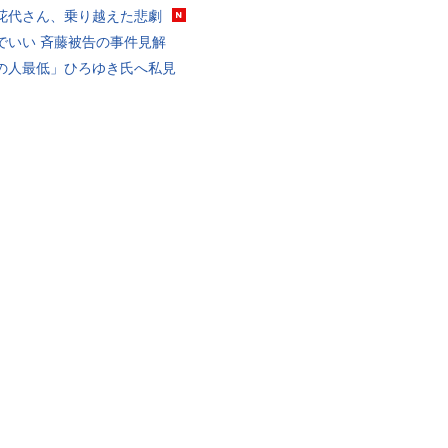
花代さん、乗り越えた悲劇
でいい 斉藤被告の事件見解
の人最低」ひろゆき氏へ私見