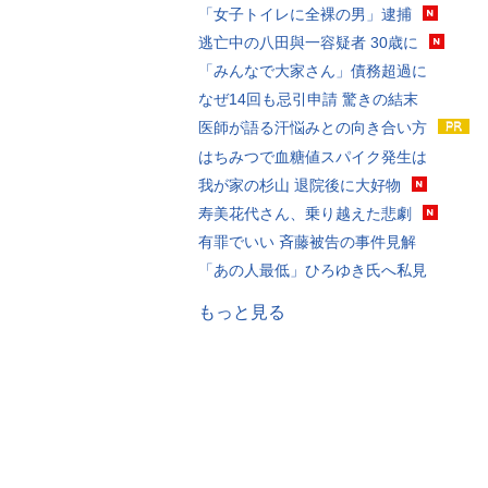
「女子トイレに全裸の男」逮捕
逃亡中の八田與一容疑者 30歳に
「みんなで大家さん」債務超過に
なぜ14回も忌引申請 驚きの結末
医師が語る汗悩みとの向き合い方
はちみつで血糖値スパイク発生は
我が家の杉山 退院後に大好物
寿美花代さん、乗り越えた悲劇
有罪でいい 斉藤被告の事件見解
「あの人最低」ひろゆき氏へ私見
もっと見る