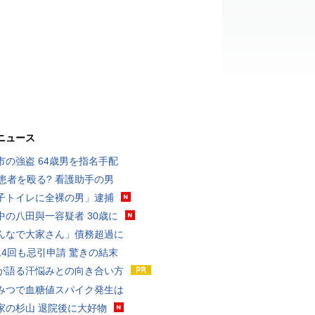
ニュース
市の強盗 64歳男を指名手配
歳患者を殴る? 看護助手の男
子トイレに全裸の男」逮捕
中の八田與一容疑者 30歳に
んなで大家さん」債務超過に
14回も忌引申請 驚きの結末
が語る汗悩みとの向き合い方
みつで血糖値スパイク発生は
家の杉山 退院後に大好物