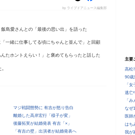
by ライブドアニュース編集部
、飯島愛さんとの「最後の思い出」を語った
に「一緒に仕事してる頃にちゃんと並んで」と回顧
あんたホントえらい！」と褒めてもらったと話した
主要
た。
高松
90
「女
逃亡
「み
マジ戦闘態勢に 有吉が怒り告白
なぜ
離婚した高岸宏行「様子が変」
医師
後藤拓実が結婚発表 有吉「×」
はち
「有吉の壁」出演者が結婚発表へ
我が