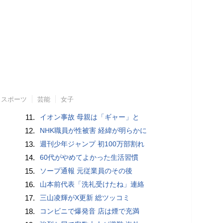
スポーツ
芸能
女子
11.
イオン事故 母親は「ギャー」と
12.
NHK職員が性被害 経緯が明らかに
13.
週刊少年ジャンプ 初100万部割れ
14.
60代がやめてよかった生活習慣
15.
ソープ通報 元従業員のその後
16.
山本前代表「洗礼受けたね」連絡
17.
三山凌輝がX更新 総ツッコミ
18.
コンビニで爆発音 店は煙で充満