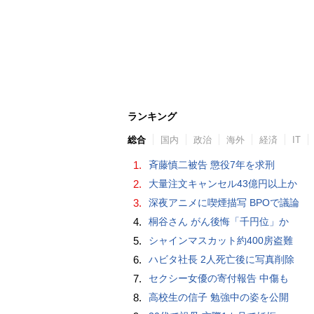
ランキング
総合
国内
政治
海外
経済
IT
1.
斉藤慎二被告 懲役7年を求刑
2.
大量注文キャンセル43億円以上か
3.
深夜アニメに喫煙描写 BPOで議論
4.
桐谷さん がん後悔「千円位」か
5.
シャインマスカット約400房盗難
6.
ハビタ社長 2人死亡後に写真削除
7.
セクシー女優の寄付報告 中傷も
8.
高校生の信子 勉強中の姿を公開