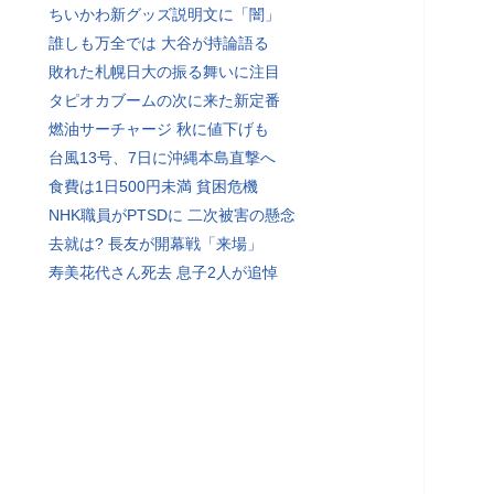
ちいかわ新グッズ説明文に「闇」
誰しも万全では 大谷が持論語る
敗れた札幌日大の振る舞いに注目
タピオカブームの次に来た新定番
燃油サーチャージ 秋に値下げも
台風13号、7日に沖縄本島直撃へ
食費は1日500円未満 貧困危機
NHK職員がPTSDに 二次被害の懸念
去就は? 長友が開幕戦「来場」
寿美花代さん死去 息子2人が追悼