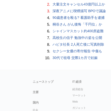
2.
大量注文キャンセル43億円以上か
3.
深夜アニメに喫煙描写 BPOで議論
4.
90歳患者を殴る? 看護助手を逮捕
5.
桐谷さん がん後悔「千円位」か
6.
シャインマスカット約400房盗難
7.
高校生の信子 勉強中の姿を公開
8.
ハビタ社長 2人死亡後に写真削除
9.
セクシー女優の寄付報告 中傷も
10.
30代で祖母 交際1カ月で妊娠
ニューストップ
IT 経済
経済総合
主要
マーケット
Web
国内
ガジェット
社会