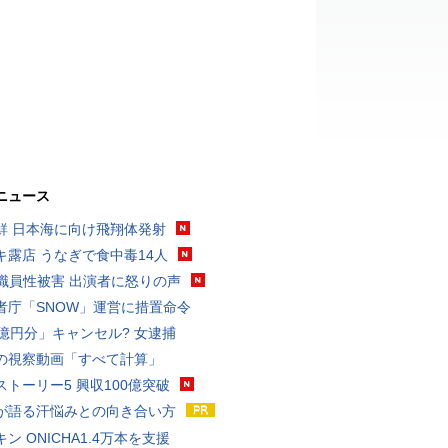
ニュース
鮮 日本海に向け飛翔体発射
キ露店 うなぎで食中毒14人
K職員性被害 出演者に怒りの声
者庁「SNOW」運営に措置命令
3億円分」キャンセル? 女逮捕
の視察動画「すべて計算」
ストーリー5 興収100億突破
が語る汗悩みとの向き合い方
ン ONICHA1.4万本を支援