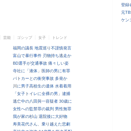
登録者
元T
ケン
芸能
ゴシップ
女子
トレンド
福岡の議長 地震巡り不謹慎発言
富山で暴行事件 刃物持ち逃走か
BD選手が交通事故 痛々しい姿
寺社に「液体」医師の男に有罪
パトカーとの衝突事故 多発か
川に男子高校生の遺体 水着着用
「女子トイレに全裸の男」逮捕
逃亡中の八田與一容疑者 30歳に
女性への監禁罪の裁判 男性無罪
我が家の杉山 退院後に大好物
寿美花代さん、乗り越えた悲劇