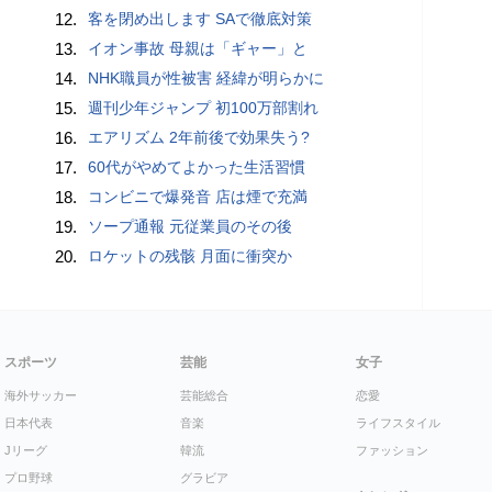
12.
客を閉め出します SAで徹底対策
13.
イオン事故 母親は「ギャー」と
14.
NHK職員が性被害 経緯が明らかに
15.
週刊少年ジャンプ 初100万部割れ
16.
エアリズム 2年前後で効果失う?
17.
60代がやめてよかった生活習慣
18.
コンビニで爆発音 店は煙で充満
19.
ソープ通報 元従業員のその後
20.
ロケットの残骸 月面に衝突か
スポーツ
芸能
女子
海外サッカー
芸能総合
恋愛
日本代表
音楽
ライフスタイル
Jリーグ
韓流
ファッション
プロ野球
グラビア