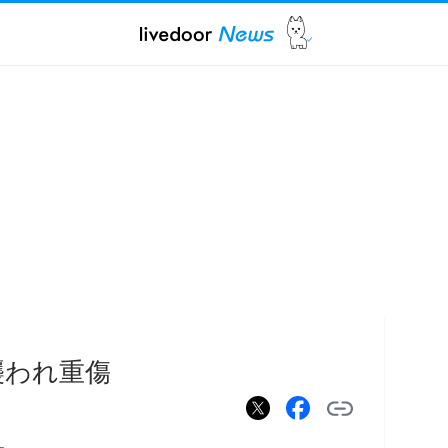
襲われ重傷