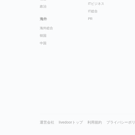
ITビジネス
政治
IT総合
海外
PR
海外総合
韓国
中国
運営会社
livedoorトップ
利用規約
プライバシーポ