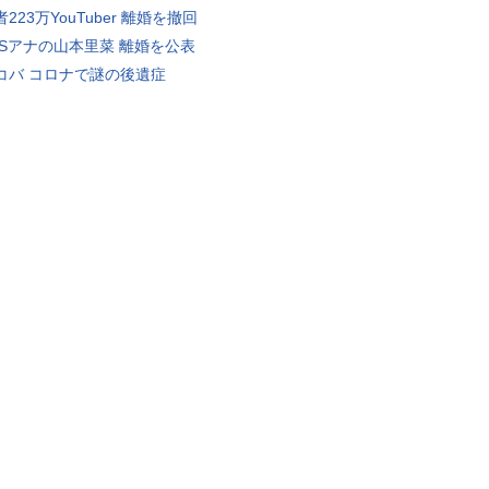
223万YouTuber 離婚を撤回
BSアナの山本里菜 離婚を公表
コバ コロナで謎の後遺症