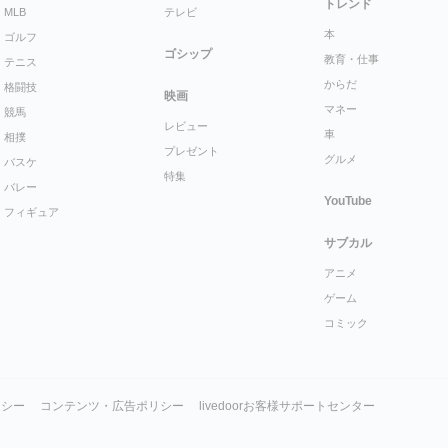
トレンド
MLB
テレビ
本
ゴルフ
ゴシップ
教育・仕事
テニス
からだ
格闘技
映画
マネー
競馬
レビュー
車
相撲
プレゼント
グルメ
バスケ
特集
バレー
YouTube
フィギュア
サブカル
アニメ
ゲーム
コミック
リシー
コンテンツ・広告ポリシー
livedoorお客様サポートセンター