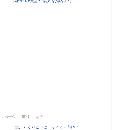
高松市の強盗 64歳男を指名手配
スポーツ
芸能
女子
11.
りくりゅうに「そろそろ飽きた」