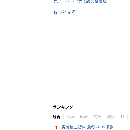
ケンコバ コロナで謎の後遺症
もっと見る
ランキング
総合
国内
政治
海外
経済
IT
1.
斉藤慎二被告 懲役7年を求刑