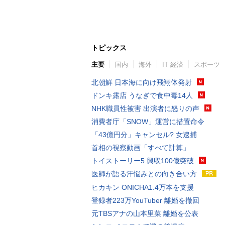
トピックス
主要
国内
海外
IT 経済
スポーツ
北朝鮮 日本海に向け飛翔体発射
ドンキ露店 うなぎで食中毒14人
NHK職員性被害 出演者に怒りの声
消費者庁「SNOW」運営に措置命令
「43億円分」キャンセル? 女逮捕
首相の視察動画「すべて計算」
トイストーリー5 興収100億突破
医師が語る汗悩みとの向き合い方
ヒカキン ONICHA1.4万本を支援
登録者223万YouTuber 離婚を撤回
元TBSアナの山本里菜 離婚を公表