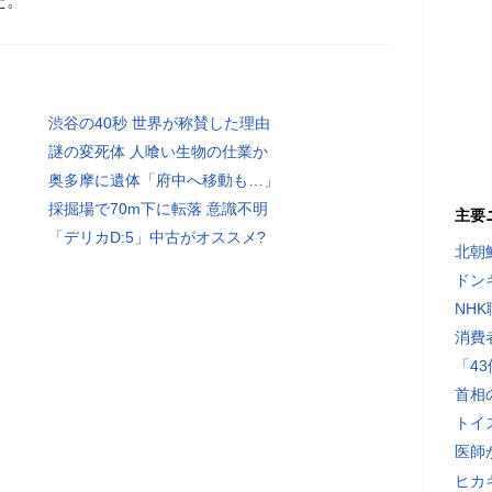
た。
渋谷の40秒 世界が称賛した理由
謎の変死体 人喰い生物の仕業か
奥多摩に遺体「府中へ移動も…」
採掘場で70m下に転落 意識不明
主要
「デリカD:5」中古がオススメ?
北朝
ドン
NH
消費
「4
首相
トイ
医師
ヒカキ