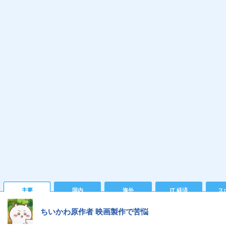
主要
国内
海外
IT 経済
ス
ちいかわ原作者 映画製作で苦悩