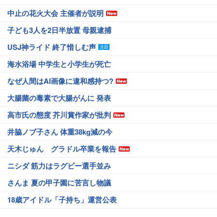
中止の花火大会 主催者が説明
子ども3人を2日半放置 母親逮捕
USJ神ライド 終了惜しむ声
海水浴場 中学生と小学生が死亡
なぜ人間はAI画像に違和感持つ?
大腸菌の毒素で大腸がんに 発表
高市氏の態度 芥川賞作家が批判
井脇ノブ子さん 体重38kg減の今
天木じゅん グラドル卒業を報告
ニシダ 筋力はラグビー選手並み
さんま 夏の甲子園に苦言し物議
18歳アイドル「子持ち」運営公表