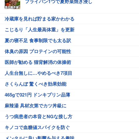
フライパン1つで夏野菜焼き浸し
冷蔵庫を見れば貯まる家かわかる
こじるり「人生最高体重」を更新
夏の寝不足 食事制限でも太る訳
体臭の原因 プロテインの可能性
医師が勧める 猫背解消の体操術
人生台無しに…やめるべき7項目
さくらんぼ 驚くべき効果効能
465gで321円 ドンキプリン品薄
麻辣湯 具材次第でカツ丼級に
うつ病患者の本音とNGな接し方
キノコで血糖値スパイクを防ぐ
メンタルに良い影響を与える趣味