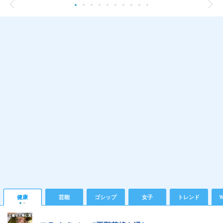
健康
芸能
ゴシップ
女子
トレンド
Y