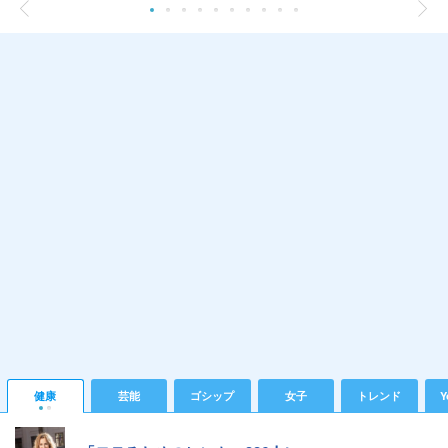
健康
芸能
ゴシップ
女子
トレンド
Y