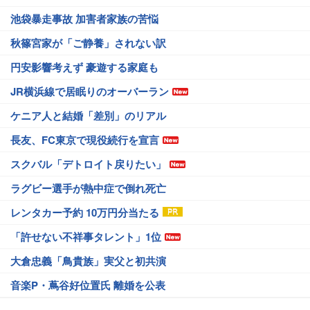
池袋暴走事故 加害者家族の苦悩
秋篠宮家が「ご静養」されない訳
円安影響考えず 豪遊する家庭も
JR横浜線で居眠りのオーバーラン
ケニア人と結婚「差別」のリアル
長友、FC東京で現役続行を宣言
スクバル「デトロイト戻りたい」
ラグビー選手が熱中症で倒れ死亡
レンタカー予約 10万円分当たる
「許せない不祥事タレント」1位
大倉忠義「鳥貴族」実父と初共演
音楽P・蔦谷好位置氏 離婚を公表