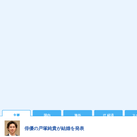
主要
国内
海外
IT 経済
ス
俳優の戸塚純貴が結婚を発表