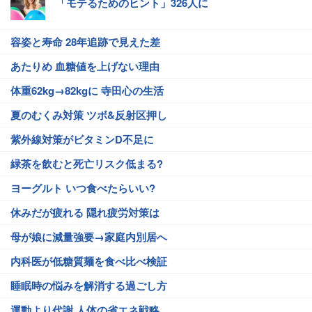
「モテるためのヒント」326人に
容姿と寿命 28年追跡で見えた差
あたりめ 血糖値を上げない理由
体重62kg→82kgに 寺田心の生活
夏のむくみ対策 ツボ&反射区押し
紫外線対策がビタミンD不足に
緑茶を飲むと死亡リスク低まる?
ヨーグルト いつ食べたらいい?
休みだが疲れる 隠れ疲労対策は
母が娘に減量強要→家庭内別居へ
内科医が低糖質麺を食べ比べ検証
睡眠時の悩みを解消する過ごし方
運動より代謝 人体の省エネ戦略