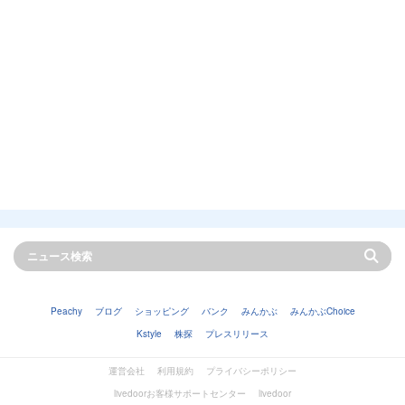
Peachy
ブログ
ショッピング
バンク
みんかぶ
みんかぶChoice
Kstyle
株探
プレスリリース
運営会社
利用規約
プライバシーポリシー
livedoorお客様サポートセンター
livedoor