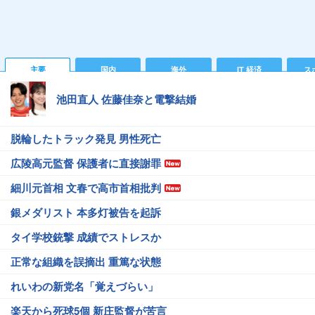
主要
国内
海外
IT 経済
ス
池田直人 佐藤佳奈と電撃結婚
脱輪したトラック発見 男性死亡
広陵高元監督 保護者に直接謝罪
細川元首相 文春で高市首相批判
銀メダリスト 本多灯被告を起訴
タイ学校銃撃 成績でストレスか
正常な組織を誤摘出 重篤な状態
れいわの新党名「覚えづらい」
楽天から死球5個 新庄監督が苦言