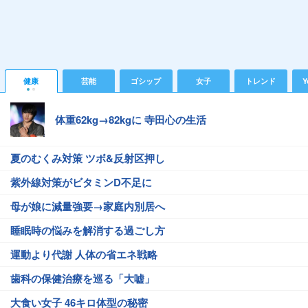
健康
芸能
ゴシップ
女子
トレンド
Y
体重62kg→82kgに 寺田心の生活
夏のむくみ対策 ツボ&反射区押し
紫外線対策がビタミンD不足に
母が娘に減量強要→家庭内別居へ
睡眠時の悩みを解消する過ごし方
運動より代謝 人体の省エネ戦略
歯科の保健治療を巡る「大嘘」
大食い女子 46キロ体型の秘密