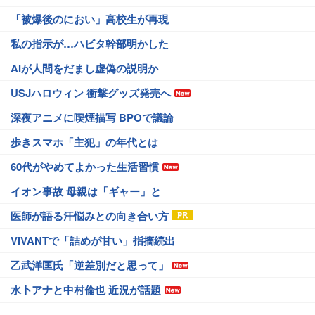
「被爆後のにおい」高校生が再現
私の指示が…ハビタ幹部明かした
AIが人間をだまし虚偽の説明か
USJハロウィン 衝撃グッズ発売へ
深夜アニメに喫煙描写 BPOで議論
歩きスマホ「主犯」の年代とは
60代がやめてよかった生活習慣
イオン事故 母親は「ギャー」と
医師が語る汗悩みとの向き合い方
VIVANTで「詰めが甘い」指摘続出
乙武洋匡氏「逆差別だと思って」
水卜アナと中村倫也 近況が話題