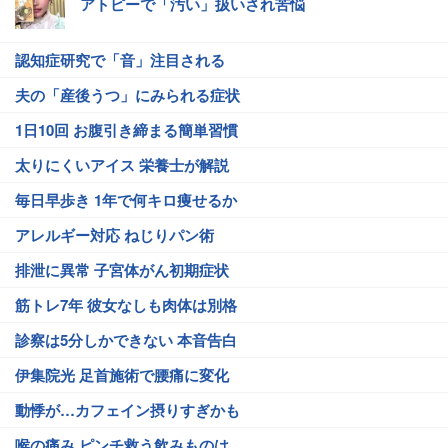
アトピーで「汚い」扱いされ苦悩
認知症研究で「音」注目される
夫の「産後うつ」にみられる症状
1日10回 お腹引き締まる簡単習慣
太りにくいアイス 栄養士が解説
毎日早歩き 1年で何キロ痩せるか
アレルギー対応 ねじりパン術
排泄に異常 子宮体がん初期症状
筋トレ7年 彼女なしも肉体は別格
診察は5分しかできない 本音告白
伊集院光 足首施術で腰痛に変化
動悸が…カフェイン摂りすぎかも
喉の痛み ピンチ救う飲みものは