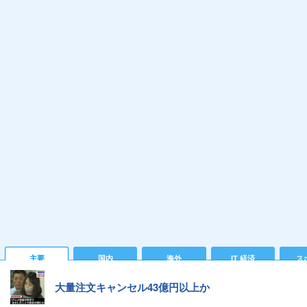
主要
国内
海外
IT 経済
ス
大量注文キャンセル43億円以上か