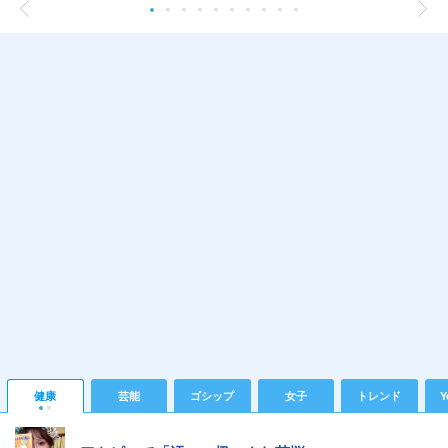
健康
芸能
ゴシップ
女子
トレンド
Y