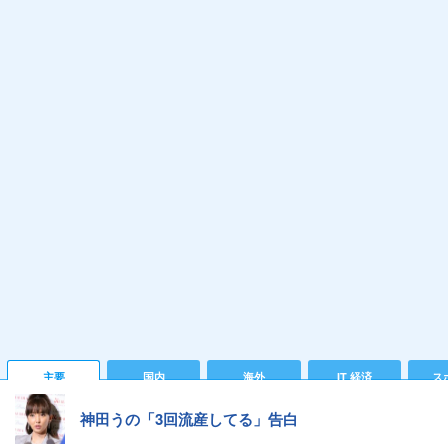
主要
国内
海外
IT 経済
ス
神田うの「3回流産してる」告白