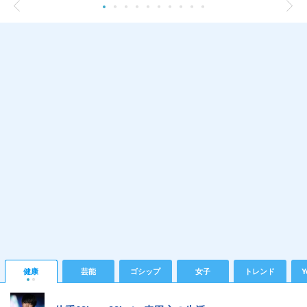
健康
芸能
ゴシップ
女子
トレンド
Y