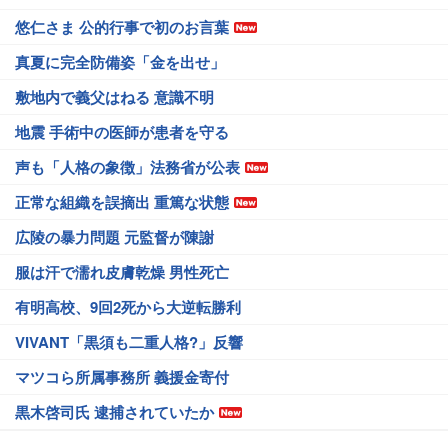
悠仁さま 公的行事で初のお言葉
真夏に完全防備姿「金を出せ」
敷地内で義父はねる 意識不明
地震 手術中の医師が患者を守る
声も「人格の象徴」法務省が公表
正常な組織を誤摘出 重篤な状態
広陵の暴力問題 元監督が陳謝
服は汗で濡れ皮膚乾燥 男性死亡
有明高校、9回2死から大逆転勝利
VIVANT「黒須も二重人格?」反響
マツコら所属事務所 義援金寄付
黒木啓司氏 逮捕されていたか