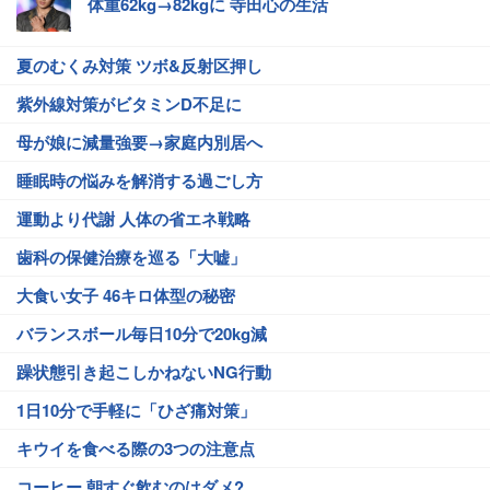
体重62kg→82kgに 寺田心の生活
夏のむくみ対策 ツボ&反射区押し
紫外線対策がビタミンD不足に
母が娘に減量強要→家庭内別居へ
睡眠時の悩みを解消する過ごし方
運動より代謝 人体の省エネ戦略
歯科の保健治療を巡る「大嘘」
大食い女子 46キロ体型の秘密
バランスボール毎日10分で20kg減
躁状態引き起こしかねないNG行動
1日10分で手軽に「ひざ痛対策」
キウイを食べる際の3つの注意点
コーヒー 朝すぐ飲むのはダメ?