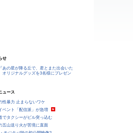
らせ
『あの星が降る丘で、君とまた出会いた
』オリジナルグッズを3名様にプレゼン
ニュース
の性暴力 止まらないワケ
イベント「配信派」が急増
道でタクシーがビル突っ込む
の五山送り火が苦境に直面
ン モジタバ師の初公開映像?