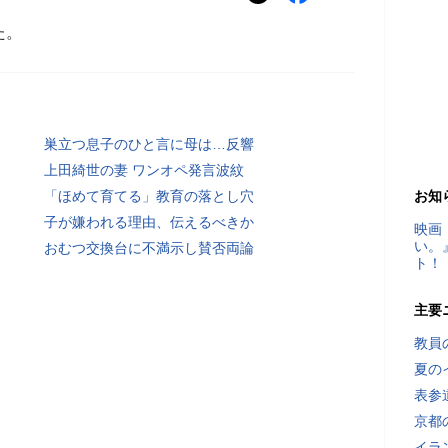
た。
巣立つ息子のひと言に母は…反響
上田綺世の妻 ワンオペ発言波紋
「ほめて育てる」教育の落とし穴
お知
子が嫌われる理由、伝えるべきか
映画
い。
おむつ交換台に不満示し賛否両論
ト！
主要
教員
夏の
表参
京都
イラ