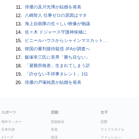
11.
俳優の及川光博が結婚を発表
12.
八嶋智人 仕事ゼロの原因はマネ
13.
海上自衛隊の生々しい映像が物議
14.
佐々木 ドジャース守護神候補に
15.
ビニールハウスからシャインマスカット約200房を盗んだ疑い ネットで販売か 無職の男（42）逮捕 岡山県警
16.
韓国の審判接待疑惑 JFAが調査へ
17.
飯塚幸三氏に長男「勝ち目ない」
18.
「避難所格差」生まれてしまう訳
19.
「許せない不祥事タレント」1位
20.
俳優の戸塚純貴が結婚を発表
スポーツ
芸能
女子
海外サッカー
芸能総合
恋愛
日本代表
音楽
ライフスタイル
Jリーグ
韓流
ファッション