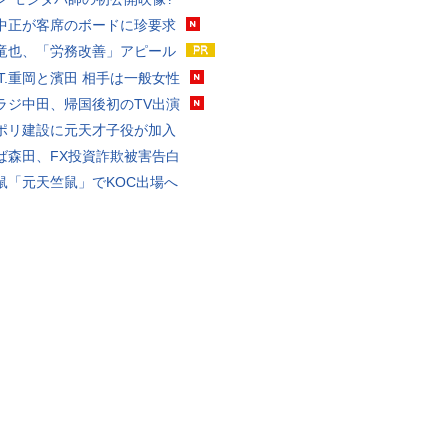
中正が客席のボードに珍要求
竜也、「労務改善」アピール
ST.重岡と濱田 相手は一般女性
ラジ中田、帰国後初のTV出演
ポリ建設に元天才子役が加入
ば森田、FX投資詐欺被害告白
鼠「元天竺鼠」でKOC出場へ