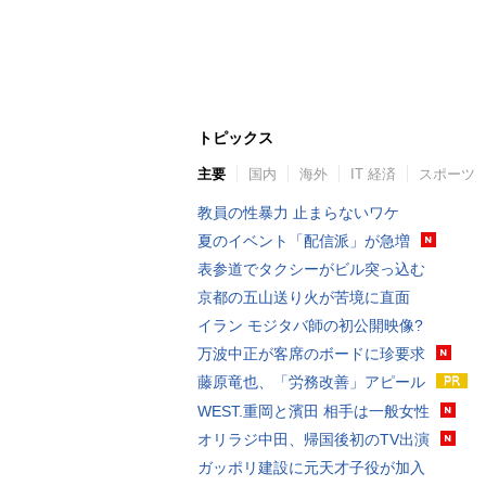
トピックス
主要
国内
海外
IT 経済
スポーツ
教員の性暴力 止まらないワケ
夏のイベント「配信派」が急増
表参道でタクシーがビル突っ込む
京都の五山送り火が苦境に直面
イラン モジタバ師の初公開映像?
万波中正が客席のボードに珍要求
藤原竜也、「労務改善」アピール
WEST.重岡と濱田 相手は一般女性
オリラジ中田、帰国後初のTV出演
ガッポリ建設に元天才子役が加入