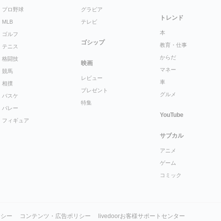
プロ野球
グラビア
トレンド
MLB
テレビ
本
ゴルフ
ゴシップ
教育・仕事
テニス
からだ
格闘技
映画
マネー
競馬
レビュー
車
相撲
プレゼント
グルメ
バスケ
特集
バレー
YouTube
フィギュア
サブカル
アニメ
ゲーム
コミック
リシー
コンテンツ・広告ポリシー
livedoorお客様サポートセンター