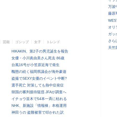
万波
藤原
WE
オリ
ガッ
さら
芸能
ゴシップ
女子
トレンド
天竺
HIKAKIN、第2子の男児誕生を報告
女優・小川眞由美さん死去 86歳
台風16号が小笠原近海で発生
醜態の続く福岡県議会が海外豪遊
盗撮でSEXY女優のイベント中断?
選手死亡 対策しても熱中症発症
韓国の審判接待疑惑 JFAが調査へ
イチョウ並木で54本一斉に枯れる
NHK、新施設「情報棟」本格運用
神田うの 盗難被害で叩かれた訳