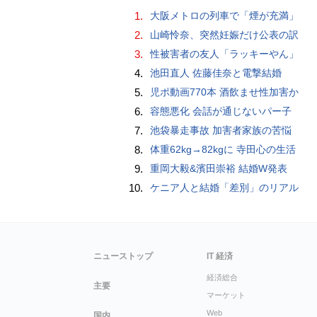
1.
大阪メトロの列車で「煙が充満」
2.
山崎怜奈、突然妊娠だけ公表の訳
3.
性被害者の友人「ラッキーやん」
4.
池田直人 佐藤佳奈と電撃結婚
5.
児ポ動画770本 酒飲ませ性加害か
6.
容態悪化 会話が通じないパー子
7.
池袋暴走事故 加害者家族の苦悩
8.
体重62kg→82kgに 寺田心の生活
9.
重岡大毅&濱田崇裕 結婚W発表
10.
ケニア人と結婚「差別」のリアル
ニューストップ
IT 経済
経済総合
主要
マーケット
Web
国内