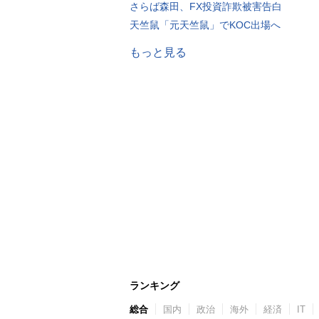
さらば森田、FX投資詐欺被害告白
天竺鼠「元天竺鼠」でKOC出場へ
もっと見る
ランキング
総合
国内
政治
海外
経済
IT