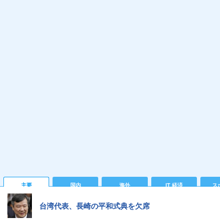
主要
国内
海外
IT 経済
ス
台湾代表、長崎の平和式典を欠席