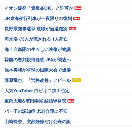
イオン爆発「貴重品OK」と許可か
JR東海夜行列車が一夜限りの復刻
長野県知事選挙 現職が当選確実
海水浴で3人が流される 1人死亡
海上自衛隊の生々しい映像が物議
韓国の審判接待疑惑 JFAが調査へ
張本美和が卓球の国際大会で優勝
藤原竜也、「労務改善」アピール
人気YouTuber 白ビキニ加工否定
重岡大毅&濱田崇裕 結婚W発表
パー子の認知症 老老介護に不安
山崎怜奈、突然妊娠だけ公表の訳