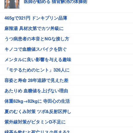
医師が勧める 猫背解消の体操術
465gで321円 ドンキプリン品薄
麻辣湯 具材次第でカツ丼級に
うつ病患者の本音とNGな接し方
キノコで血糖値スパイクを防ぐ
メンタルに良い影響を与える趣味
「モテるためのヒント」326人に
容姿と寿命 28年追跡で見えた差
あたりめ 血糖値を上げない理由
体重62kg→82kgに 寺田心の生活
夏のむくみ対策 ツボ&反射区押し
紫外線対策がビタミンD不足に
緑茶を飲むと死亡リスク低まる?