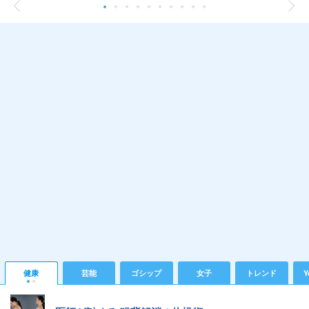
健康
芸能
ゴシップ
女子
トレンド
Y