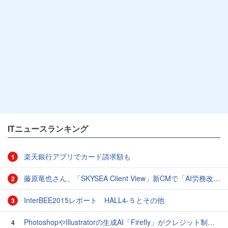
ITニュースランキング
楽天銀行アプリでカード請求額も
1
藤原竜也さん、「SKYSEA Client View」新CMで「AI労務改善」をアピール 働き方をAIが分析したら「すぐに休んで」と言われる？
2
InterBEE2015レポート HALL4-５とその他
3
PhotoshopやIllustratorの生成AI「Firefly」がクレジット制を導入し有料プランでも画像生成枚数が制限されるように
4