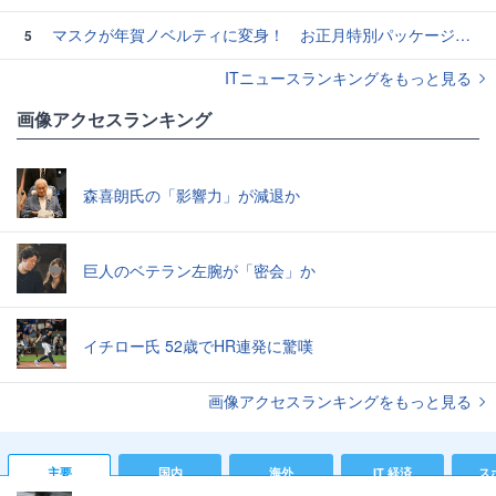
マスクが年賀ノベルティに変身！ お正月特別パッケージの注文受付開始
5
ITニュースランキングをもっと見る
画像アクセスランキング
森喜朗氏の「影響力」が減退か
巨人のベテラン左腕が「密会」か
イチロー氏 52歳でHR連発に驚嘆
画像アクセスランキングをもっと見る
主要
国内
海外
IT 経済
ス