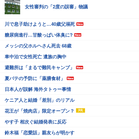
女性審判の「2度の誤審」物議
川で息子助けようと…40歳父溺死
糖尿病進行…甘酸っぱい体臭に?
メッシの父ホルヘさん死去 68歳
車中泊で女性死亡 遺族の胸中
避難所は「まるで難民キャンプ」
夏バテの予防に「薬膳食材」
日本人が誤解 海外タトゥー事情
ケニア人と結婚「差別」のリアル
花王が「焼肉店」限定オープン？
やす子 相次ぐ結婚発表に反応
鈴木福「恋愛話」親友らが明かす