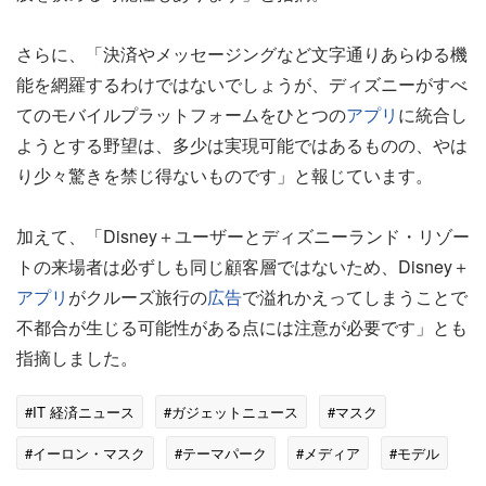
さらに、「決済やメッセージングなど文字通りあらゆる機
能を網羅するわけではないでしょうが、ディズニーがすべ
てのモバイルプラットフォームをひとつの
アプリ
に統合し
ようとする野望は、多少は実現可能ではあるものの、やは
り少々驚きを禁じ得ないものです」と報じています。
加えて、「Disney＋ユーザーとディズニーランド・リゾー
トの来場者は必ずしも同じ顧客層ではないため、Disney＋
アプリ
がクルーズ旅行の
広告
で溢れかえってしまうことで
不都合が生じる可能性がある点には注意が必要です」とも
指摘しました。
#IT 経済ニュース
#ガジェットニュース
#マスク
#イーロン・マスク
#テーマパーク
#メディア
#モデル