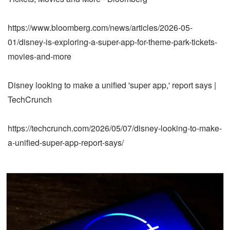
https://www.bloomberg.com/news/articles/2026-05-
01/disney-is-exploring-a-super-app-for-theme-park-tickets-
movies-and-more
Disney looking to make a unified 'super app,' report says |
TechCrunch
https://techcrunch.com/2026/05/07/disney-looking-to-make-
a-unified-super-app-report-says/