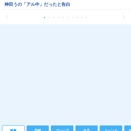
神田うの「アル中」だったと告白
健康
芸能
ゴシップ
女子
トレンド
Y