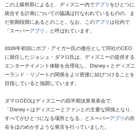
この上級幹部によると、ディズニー内で
アプリ
をひとつに
統合する計画についての協議は行なわれているものの、ま
だ初期段階にあるとのこと。なお、この
アプリ
は社内で
「スーパー
アプリ
」と呼ばれています。
2026年初頭にボブ・アイガー氏の後任として同社のCEO
に就任したジョシュ・ダマロ氏は、ディズニーの提供する
エンターテイメント体験を合理化し、Disney＋とディズニ
ーランド・リゾートの関係をより密接に結びつけることを
目指していると強調しています。
ダマロCEOはディズニーの四半期決算発表会で、
「Disney＋はディズニーとファンとの主要な関係となり、
すべてがひとつになる場所となる」とスーパー
アプリ
の存
在をほのめかすような発言を行っていました。