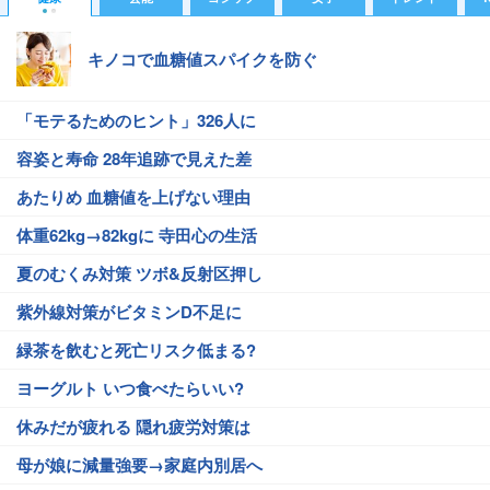
キノコで血糖値スパイクを防ぐ
「モテるためのヒント」326人に
容姿と寿命 28年追跡で見えた差
あたりめ 血糖値を上げない理由
体重62kg→82kgに 寺田心の生活
夏のむくみ対策 ツボ&反射区押し
紫外線対策がビタミンD不足に
緑茶を飲むと死亡リスク低まる?
ヨーグルト いつ食べたらいい?
休みだが疲れる 隠れ疲労対策は
母が娘に減量強要→家庭内別居へ