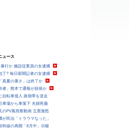
ニュース
に暴行か 施設従業員の女逮捕
包丁? 毎日新聞記者の女逮捕
「真夏の暑さ」は終了か
酔者」熊本で通報が頻発か
に自転車侵入 路側帯を逆走
駐車場から車落下 夫婦死傷
氏のPV風視察動画 立憲激怒
隣が民泊「トラウマなった」
新幹線の再開「8月中」示唆