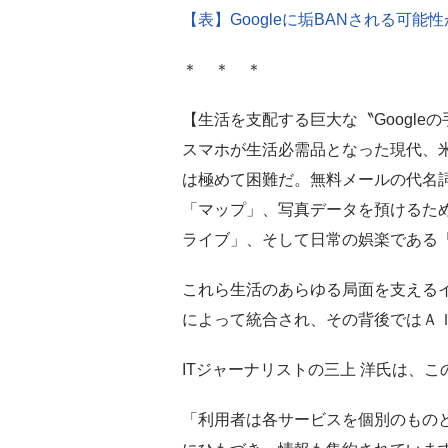
【表】Googleに垢BANされる可能
＊ ＊ ＊
【生活を支配する巨大な〝Google
スマホが生活必需品となった現代、米
は極めて困難だ。無料メールの代名詞
「マップ」、写真データを預けるた
ライブ」、そして日常の娯楽である「Y
これら生活のあらゆる局面を支えるイ
によって統合され、その背後ではＡ
ITジャーナリストの三上 洋氏は、
「利用者は各サービスを個別のもの