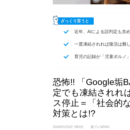
ざっくり言うと
近年、AIによる誤判定も含め
一度凍結されれば復活は難し
育児の記録が「児童ポルノ
恐怖!! 「Google垢
定でも凍結されれ
ス停止＝「社会的
対策とは!?
2026年5月6日 7時0分
週プレNEWS