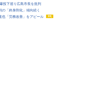
原爆投下巡り広島市長を批判
刑の「終身刑化」傾向続く
竜也「労務改善」をアピール