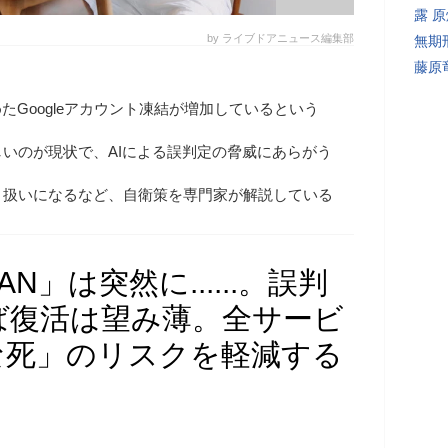
露 
by ライブドアニュース編集部
無期
藤原
たGoogleアカウント凍結が増加しているという
いのが現状で、AIによる誤判定の脅威にあらがう
」扱いになるなど、自衛策を専門家が解説している
BAN」は突然に......。誤判
ば復活は望み薄。全サービ
な死」のリスクを軽減する