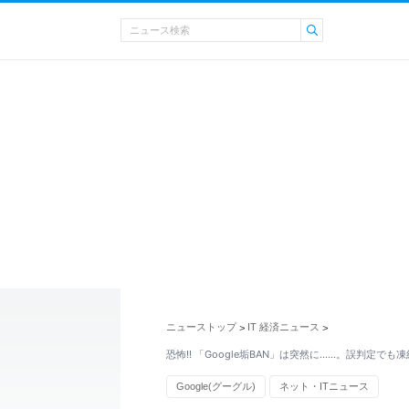
ニューストップ
IT 経済ニュース
>
>
恐怖!! 「Google垢BAN」は突然に......。誤判定で
Google(グーグル)
ネット・ITニュース