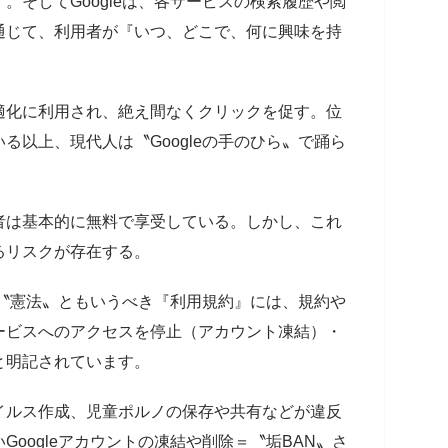
。そしてGoogleは、各サービスの検索履歴や閲
通じて、利用者が『いつ、どこで、何に興味を持
。
適化に利用され、絶え間なくクリックを促す。位
る以上、現代人は〝Googleの手のひら〟で踊ら
者は基本的に無料で享受している。しかし、これ
るリスクが存在する。
eの〝憲法〟ともいうべき『利用規約』には、規約や
ービスへのアクセスを停止（アカウント凍結）・
と明記されています。
イルス作成、児童ポルノの保存や共有などが違反
oogleアカウントの凍結や削除＝〝垢BAN〟さ