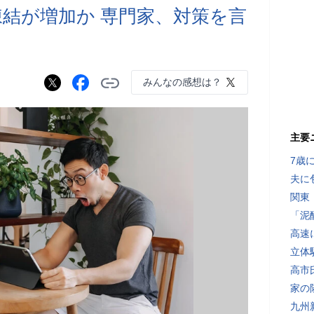
ト凍結が増加か 専門家、対策を言
みんなの感想は？
主要
7歳
夫に
関東
「泥
高速
立体
高市
家の
九州