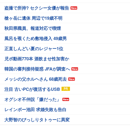
盗撮で所持? セクシー女優が報告
槍ヶ岳に遺体 周辺で19歳不明
秋田県職員、報道対応で喫煙
風呂を覗くため敷地侵入 49歳男
正直しんどい夏のレジャー1位
児ポ動画770本 酒飲ませ性加害か
韓国の審判接待疑惑 JFAが調査へ
メッシの父ホルヘさん 68歳死去
注目 古いPCが復活するUSB
オグシオ不仲説「嫌だった」
レインボー池田 求婚失敗も告白
大野智のびっしりタトゥーに異変