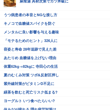
麻辣湯 具材次第でカツ丼級に
うつ病患者の本音とNGな接し方
キノコで血糖値スパイクを防ぐ
メンタルに良い影響を与える趣味
「モテるためのヒント」326人に
容姿と寿命 28年追跡で見えた差
あたりめ 血糖値を上げない理由
体重62kg→82kgに 寺田心の生活
夏のむくみ対策 ツボ&反射区押し
紫外線対策がビタミンD不足に
緑茶を飲むと死亡リスク低まる?
ヨーグルト いつ食べたらいい?
休みだが疲れる 隠れ疲労対策は