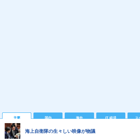
主要
国内
海外
IT 経済
ス
海上自衛隊の生々しい映像が物議