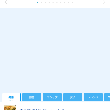
健康
芸能
ゴシップ
女子
トレンド
Y