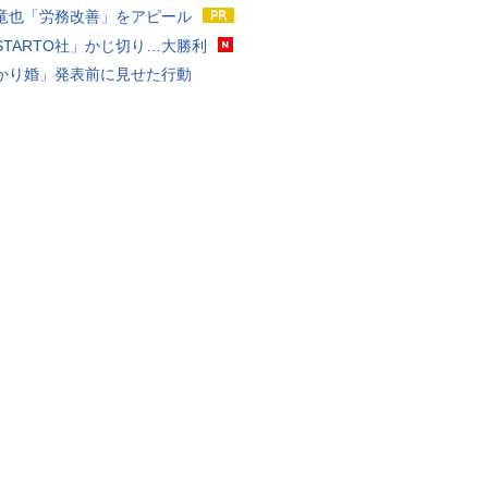
竜也「労務改善」をアピール
STARTO社」かじ切り…大勝利
かり婚」発表前に見せた行動