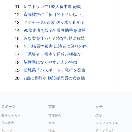
11.
レストランで192人食中毒 静岡
12.
斉藤被告に「多目的トイレ以下」
13.
ドジャース6連敗 佐々木が止める
14.
90歳患者を殴る? 看護助手を逮捕
15.
みな実を守った? 粋な行動に称賛
16.
NHK職員性被害 出演者に怒りの声
17.
「泥酔者」熊本で通報が頻発か
18.
脳梗塞になりやすい人の特徴
19.
茨城県「パスポート」発行を発表
20.
7歳に暴行か 施設従業員の女逮捕
スポーツ
芸能
女子
海外サッカー
芸能総合
恋愛
日本代表
音楽
ライフスタイル
Jリーグ
韓流
ファッション