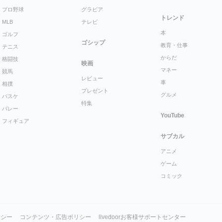
プロ野球
グラビア
トレンド
MLB
テレビ
本
ゴルフ
ゴシップ
教育・仕事
テニス
からだ
格闘技
映画
マネー
競馬
レビュー
車
相撲
プレゼント
グルメ
バスケ
特集
バレー
YouTube
フィギュア
サブカル
アニメ
ゲーム
コミック
リシー
コンテンツ・広告ポリシー
livedoorお客様サポートセンター