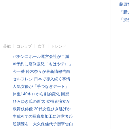
藤原
「脱
「授
芸能
ゴシップ
女子
トレンド
パチンコホール運営会社が半減
AI予約に店側激怒「もはやテロ」
今一番 鈴木奈々が最新情報告白
セルフレジ 日本で導入続く事情
人気女優が「手つなぎデート」
体重140キロから劇的変化 回想
ひろゆき氏の新党 候補者擁立か
歌舞伎俳優 20代女性ひき逃げか
生成AIでの写真集加工に注意喚起
逆訓練を…大久保佳代子衝撃告白