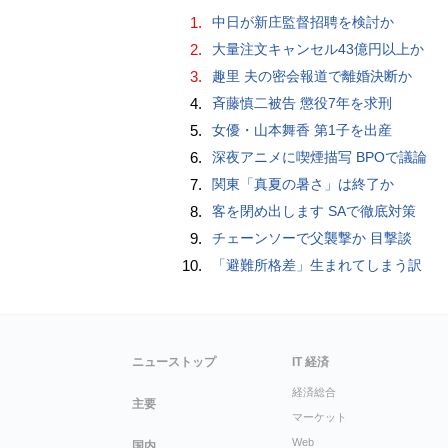
1.
中日が新庄監督招聘を検討か
2.
大量注文キャンセル43億円以上か
3.
趣里 夫の密会報道で離婚決断か
4.
斉藤慎二被告 懲役7年を求刑
5.
女優・山本舞香 第1子を出産
6.
深夜アニメに喫煙描写 BPOで議論
7.
関東「真夏の暑さ」は終了か
8.
客を閉め出します SAで徹底対策
9.
チェーンソーで父襲撃か 目撃談
10.
「避難所格差」生まれてしまう訳
ニューストップ
IT 経済
経済総合
主要
マーケット
Web
国内