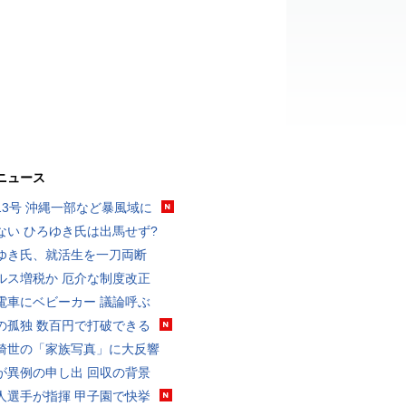
ニュース
13号 沖縄一部など暴風域に
ない ひろゆき氏は出馬せず?
ゆき氏、就活生を一刀両断
ルス増税か 厄介な制度改正
電車にベビーカー 議論呼ぶ
の孤独 数百円で打破できる
綺世の「家族写真」に大反響
が異例の申し出 回収の背景
人選手が指揮 甲子園で快挙