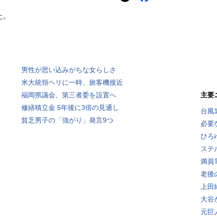
た。
男性が思い込みがちな女らしさ
米大統領ヘリに一時、旅客機接近
福岡県議会、第三者委を設置へ
主要
修繕積立金 5年後に3倍の見通し
台風
貧乏男子の「強がり」発言9つ
必要
ひろ
ステ
満員
老後
上田
大谷
元巨