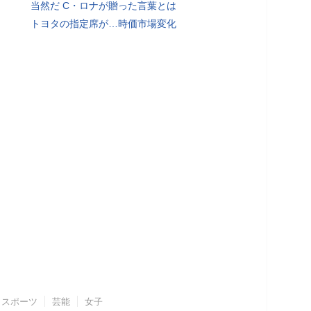
当然だ C・ロナが贈った言葉とは
トヨタの指定席が…時価市場変化
スポーツ
芸能
女子