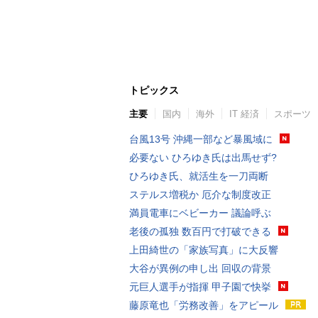
トピックス
主要
国内
海外
IT 経済
スポーツ
台風13号 沖縄一部など暴風域に
必要ない ひろゆき氏は出馬せず?
ひろゆき氏、就活生を一刀両断
ステルス増税か 厄介な制度改正
満員電車にベビーカー 議論呼ぶ
老後の孤独 数百円で打破できる
上田綺世の「家族写真」に大反響
大谷が異例の申し出 回収の背景
元巨人選手が指揮 甲子園で快挙
藤原竜也「労務改善」をアピール