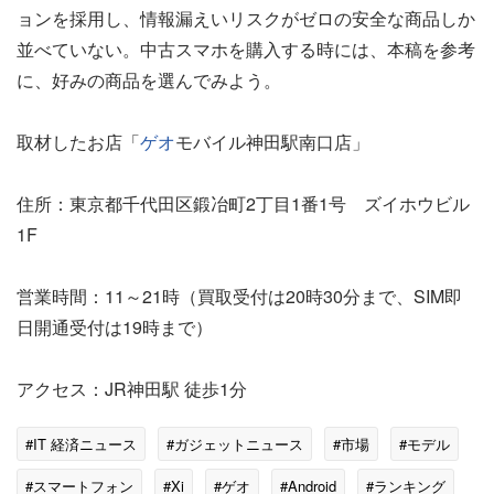
ョンを採用し、情報漏えいリスクがゼロの安全な商品しか
並べていない。中古スマホを購入する時には、本稿を参考
に、好みの商品を選んでみよう。
取材したお店「
ゲオ
モバイル神田駅南口店」
住所：東京都千代田区鍛冶町2丁目1番1号 ズイホウビル
1F
営業時間：11～21時（買取受付は20時30分まで、SIM即
日開通受付は19時まで）
アクセス：JR神田駅 徒歩1分
#IT 経済ニュース
#ガジェットニュース
#市場
#モデル
#スマートフォン
#Xi
#ゲオ
#Android
#ランキング