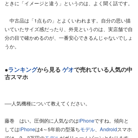
ときに「イメージと違う」というのは、よく聞く話です。
中古品は「1点もの」とよくいわれます。自分の思い描
いていたサイズ感だったり、外見というのは、実店舗で自
分の目で確かめるのが、一番安心できるんじゃないでしょ
うか。
●
ランキング
から見る
ゲオ
で売れている人気の中
古スマホ
──人気機種について教えてください。
藤巻 はい。圧倒的に人気なのは
iPhone
ですね。傾向と
しては
iPhone
は4～5年前の型落ち
モデル
、
Android
スマホ
では、2～3万円の
モデル
がボリュームゾーンとなります。