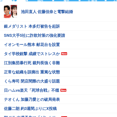
主要
国内
海外
IT 経済
ス
池田直人 佐藤佳奈と電撃結婚
銀メダリスト 本多灯被告を起訴
SNS大手5社に詐欺対策の強化要請
イオンモール熊本 献花台を設置
タイ学校銃撃 成績でストレスか
江別集団暴行死 裁判長強く非難
正常な組織を誤摘出 重篤な状態
くら寿司 閉店間際の大盛り話題
日ハムvs楽天「死球合戦」不穏
テオくん 加藤乃愛との破局発表
佐藤二朗 約3週間ぶりにX投稿