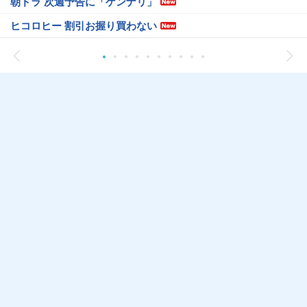
朝ドラ 次週予告に「ゲンナリ」
ヒコロヒー 割引お握り買わない