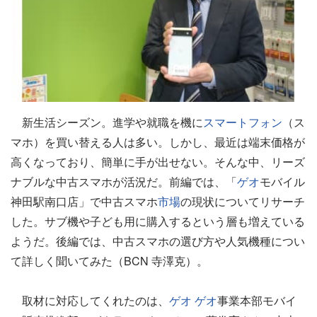
新生活シーズン。進学や就職を機に
スマートフォン
（ス
マホ）を買い替える人は多い。しかし、最近は端末価格が
高くなっており、簡単に手が出せない。そんな中、リーズ
ナブルな中古スマホが活況だ。前編では、「
ゲオ
モバイル
神田駅南口店」で中古スマホ
市場
の現状についてリサーチ
した。サブ機や子ども用に購入するという層も増えている
ようだ。後編では、中古スマホの選び方や人気機種につい
て詳しく聞いてみた（BCN 寺澤克）。
取材に対応してくれたのは、
ゲオ
ゲオ
事業本部モバイ