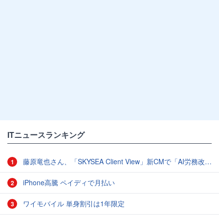
ITニュースランキング
藤原竜也さん、「SKYSEA Client View」新CMで「AI労務改善」をアピール 働き方をAIが分析したら「すぐに休んで」と言われる？
1
iPhone高騰 ペイディで月払い
2
ワイモバイル 単身割引は1年限定
3