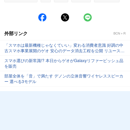
#iPhone
外部リンク
BCN＋R
「スマホは最新機種じゃなくていい」変わる消費者意識 好調の中
古スマホ事業展開のゲオ 安心のデータ消去工程を公開 リユース軸
に売上高1兆円目指す
スマホ選びの新常識!? 本日からゲオがGalaxyリファービッシュ品
を販売
部屋全体を「音」で満たす デノンの立体音響ワイヤレススピーカ
ー 選べる3モデル