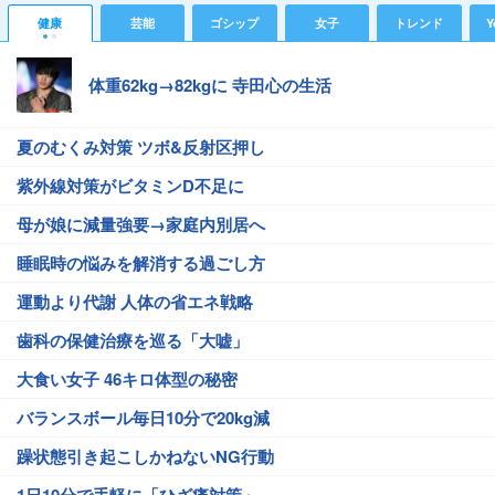
健康
芸能
ゴシップ
女子
トレンド
Y
体重62kg→82kgに 寺田心の生活
夏のむくみ対策 ツボ&反射区押し
紫外線対策がビタミンD不足に
母が娘に減量強要→家庭内別居へ
睡眠時の悩みを解消する過ごし方
運動より代謝 人体の省エネ戦略
歯科の保健治療を巡る「大嘘」
大食い女子 46キロ体型の秘密
バランスボール毎日10分で20kg減
躁状態引き起こしかねないNG行動