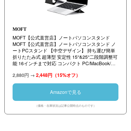
MOFT
MOFT【公式直営店】ノートパソコンスタンド
MOFT【公式直営店】ノートパソコンスタンド ノ
ートPCスタンド 【中空デザイン】 持ち運び簡単
折りたたみ式 超薄型 安定性 15°&25°二段階調整可
能 16インチまで対応 コンパクト PC/MacBook/ラ
ップトップ/iPadタブレットに対応 パソコンスタン
2,880円 →
2,448円
（15%オフ）
ド 「貼り付け」 AirFlow (ジェットブラック)
Amazonで見る
（価格・在庫状況は記事公開時点のものです）