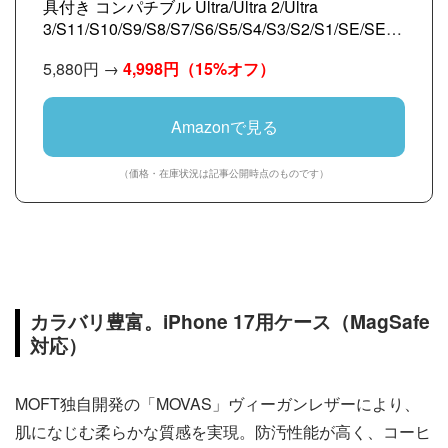
具付き コンパチブル Ultra/Ultra 2/Ultra
3/S11/S10/S9/S8/S7/S6/S5/S4/S3/S2/S1/SE/SE2/
SE3 に適用 38mm 40mm 41mm 42mm 44mm
5,880円 →
4,998円
（15%オフ）
45mm 46mm 49mm MOFT【公式直営店】アップ
ルウォッチ用バンド マグネット シリコン Apple
Watch対応バンド スポーツ 交換ベルト 軽量 通気
Amazonで見る
性 防汗 マグネット留め具付き コンパチブル
S11/S10/S9/S8/S7/S6/S5/S4/S3/S2/S1/SE/SE2/S
（価格・在庫状況は記事公開時点のものです）
E3 に適用 38mm 40mm 41mm 42mm（ディープブ
ルーxミスティグレー）
カラバリ豊富。iPhone 17用ケース（MagSafe
対応）
MOFT独自開発の「MOVAS」ヴィーガンレザーにより、
肌になじむ柔らかな質感を実現。防汚性能が高く、コーヒ