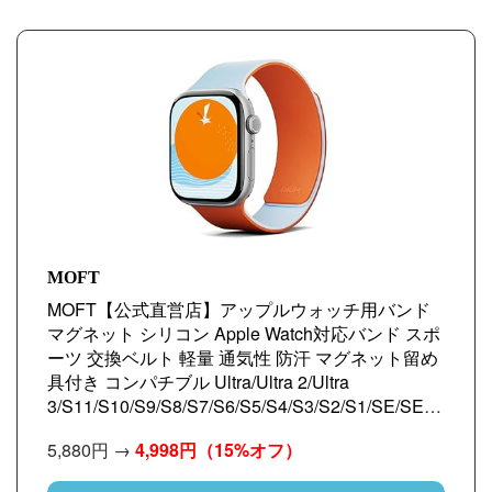
MOFT
MOFT【公式直営店】アップルウォッチ用バンド
マグネット シリコン Apple Watch対応バンド スポ
ーツ 交換ベルト 軽量 通気性 防汗 マグネット留め
具付き コンパチブル Ultra/Ultra 2/Ultra
3/S11/S10/S9/S8/S7/S6/S5/S4/S3/S2/S1/SE/SE2/
SE3 に適用 38mm 40mm 41mm 42mm 44mm
5,880円 →
4,998円
（15%オフ）
45mm 46mm 49mm MOFT【公式直営店】アップ
ルウォッチ用バンド マグネット シリコン Apple