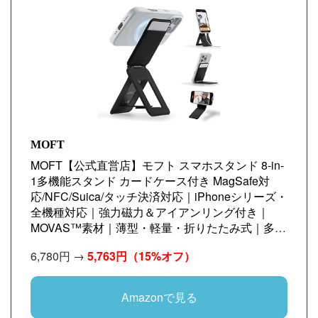
MOFT
MOFT【公式直営店】モフト スマホスタンド 8-in-
1多機能スタンド カードケース付き MagSafe対
応/NFC/Suica/タッチ決済対応｜iPhoneシリーズ・
全機種対応｜強力磁力＆アイアンリング付き｜
MOVAS™素材｜薄型・軽量・折りたたみ式｜多角
度調整・三脚 携帯スタンド｜自撮り・動画視聴・
6,780円 →
5,763円
（15%オフ）
ウェブ会議・ドラマ鑑賞・記録撮影・旅行に最適
（カード収納）
Amazonで見る