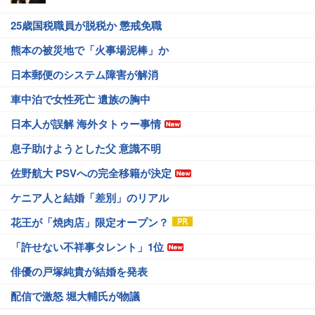
25歳国税職員が脱税か 懲戒免職
熊本の被災地で「火事場泥棒」か
日本郵便のシステム障害が解消
車中泊で女性死亡 遺族の胸中
日本人が誤解 海外タトゥー事情
息子助けようとした父 意識不明
佐野航大 PSVへの完全移籍が決定
ケニア人と結婚「差別」のリアル
花王が「焼肉店」限定オープン？
「許せない不祥事タレント」1位
俳優の戸塚純貴が結婚を発表
配信で激怒 堀大輔氏が物議