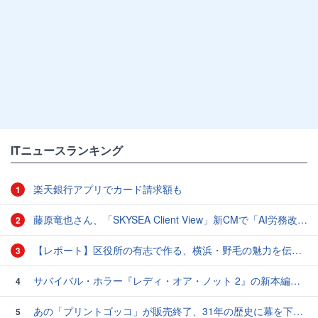
ITニュースランキング
楽天銀行アプリでカード請求額も
1
藤原竜也さん、「SKYSEA Client View」新CMで「AI労務改善」をアピール 働き方をAIが分析したら「すぐに休んで」と言われる？
2
【レポート】区役所の有志で作る、横浜・野毛の魅力を伝えるCM
3
サバイバル・ホラー『レディ・オア・ノット 2』の新本編映像、【バスタイム編】が公開
4
あの「プリントゴッコ」が販売終了、31年の歴史に幕を下ろす
5