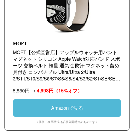
MOFT
MOFT【公式直営店】アップルウォッチ用バンド
マグネット シリコン Apple Watch対応バンド スポ
ーツ 交換ベルト 軽量 通気性 防汗 マグネット留め
具付き コンパチブル Ultra/Ultra 2/Ultra
3/S11/S10/S9/S8/S7/S6/S5/S4/S3/S2/S1/SE/SE2/
SE3 に適用 38mm 40mm 41mm 42mm 44mm
5,880円 →
4,998円
（15%オフ）
45mm 46mm 49mm MOFT【公式直営店】アップ
ルウォッチ用バンド マグネット シリコン Apple
Watch対応バンド スポーツ 交換ベルト 軽量 通気
Amazonで見る
性 防汗 マグネット留め具付き コンパチブル
S11/S10/S9/S8/S7/S6/S5/S4/S3/S2/S1/SE/SE2/S
（価格・在庫状況は記事公開時点のものです）
E3 に適用 38mm 40mm 41mm 42mm（ジェットブ
ラックxサンドベージュ）