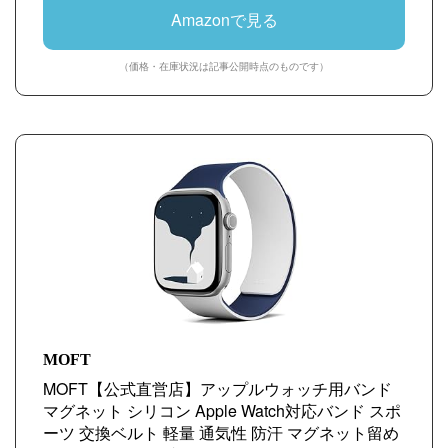
Watch対応バンド スポーツ 交換ベルト 軽量 通気
Amazonで見る
性 防汗 マグネット留め具付き コンパチブル
S11/S10/S9/S8/S7/S6/S5/S4/S3/S2/S1/SE/SE2/S
（価格・在庫状況は記事公開時点のものです）
E3 に適用 38mm 40mm 41mm 42mm（サンライズ
オレンジxミストブルー）
MOFT
MOFT【公式直営店】アップルウォッチ用バンド
マグネット シリコン Apple Watch対応バンド スポ
ーツ 交換ベルト 軽量 通気性 防汗 マグネット留め