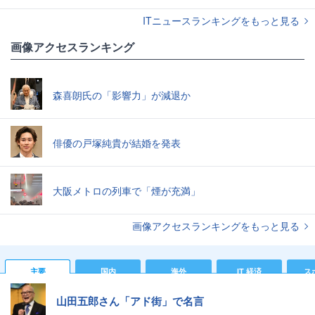
ITニュースランキングをもっと見る
画像アクセスランキング
森喜朗氏の「影響力」が減退か
俳優の戸塚純貴が結婚を発表
大阪メトロの列車で「煙が充満」
画像アクセスランキングをもっと見る
主要
国内
海外
IT 経済
ス
山田五郎さん「アド街」で名言