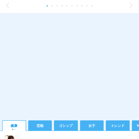
健康
芸能
ゴシップ
女子
トレンド
Y