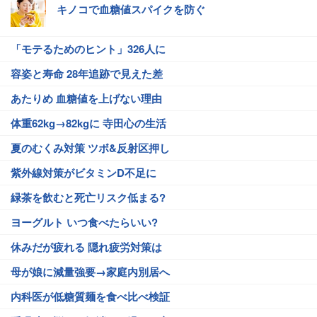
キノコで血糖値スパイクを防ぐ
「モテるためのヒント」326人に
容姿と寿命 28年追跡で見えた差
あたりめ 血糖値を上げない理由
体重62kg→82kgに 寺田心の生活
夏のむくみ対策 ツボ&反射区押し
紫外線対策がビタミンD不足に
緑茶を飲むと死亡リスク低まる?
ヨーグルト いつ食べたらいい?
休みだが疲れる 隠れ疲労対策は
母が娘に減量強要→家庭内別居へ
内科医が低糖質麺を食べ比べ検証